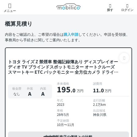
モビリコ
探す
ログイン
メニュー
概算見積り
内容をご確認の上、ご希望の場合は
購入申請
してください。申請を受領後、
事務局から手続きに関してご案内いたします。
トヨタ ライズ Z 禁煙車 整備記録簿あり ディスプレイオー
ディオ TV ブラインドスポットモニター オートクルーズ
スマートキー ETC バックモニター 全方位カメラ ドライブ
レコーダー 衝突軽減
本体価格
諸費用
195
板金歴
外装
内装
.0
11
.0
万円
万円
A
A
なし
年式
走行距離
2023
2.1万km
車検
出品地域
28年5月
神奈川県
予定納期
10月〜11月
中古車販売店の価格との比較