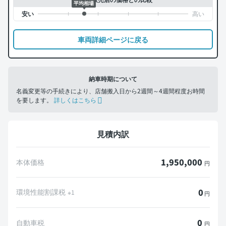
平均相場
車両詳細ページに戻る
納車時期について
名義変更等の手続きにより、店舗搬入日から2週間～4週間程度お時間
を要します。
詳しくはこちら
見積内訳
1,950,000
本体価格
円
0
環境性能割課税
※1
円
0
自動車税
円