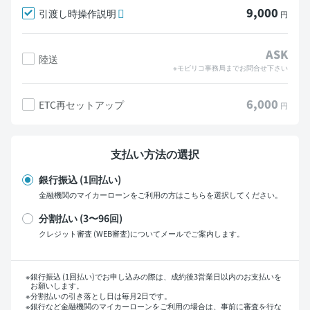
9,000
引渡し時操作説明
円
ASK
陸送
※モビリコ事務局までお問合せ下さい
6,000
ETC再セットアップ
円
支払い方法の選択
銀行振込 (1回払い)
金融機関のマイカーローンをご利用の方はこちらを選択してください。
分割払い (3〜96回)
クレジット審査 (WEB審査)についてメールでご案内します。
支払い回数
銀行振込 (1回払い)でお申し込みの際は、成約後3営業日以内のお支払いを
お願いします。
分割払いの引き落とし日は毎月2日です。
銀行など金融機関のマイカーローンをご利用の場合は、事前に審査を行な