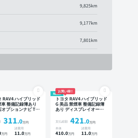
9,825km
9,177km
7,801km
お買い得!!
NEW!
 RAV4 ハイブリッド
トヨタ RAV4 ハイブリッド
煙車 整備記録簿あり
G 美品 禁煙車 整備記録簿
店オプションナビ TV
あり ディスプレイオーデ
インドスポットモニタ
ィオ TV ブラインドスポッ
311
421
デジタルインナーミラ
トモニター デジタルイン
.0
.0
額
支払総額
万円
万円
ートクルーズ スマー
ナーミラー オートクルー
諸費用
本体
諸費用
 ETC サンルーフ 電
ズ スマートキー ETC バッ
0
11
.0
410.0
11
.0
万円
万円
万円
万円
ックドア バックモニ
クモニター 全方位カメラ