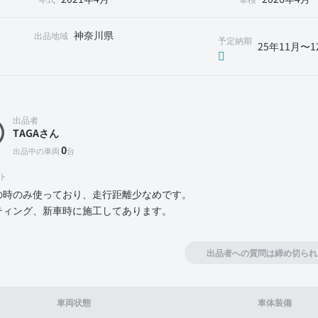
神奈川県
出品地域
予定納期
25年11月〜1
出品者
TAGAさん
0
出品中の車両
台
ト
の時のみ使っており、走行距離少なめです。
ティング、新車時に施工してあります。
出品者への質問は締め切られ
車両状態
車体装備