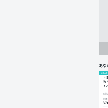
あな
NEW!
トヨ
あ
ィ
ブ
ー
支払
ト
本体
ア
37
カ