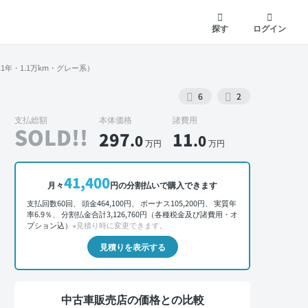
探す
ログイン
21年・1.1万km・グレー系）
6
2
支払総額
本体価格
諸費用
SOLD!!
297
11
.0
.0
万円
万円
外装 右後
41,400
月々
円の分割払いで購入できます
支払回数60回、 頭金464,100円、 ボーナス105,200円、 実質年
率6.9％、 分割払金合計3,126,760円（各種税金及び諸費用・オ
プション込）
※見積り時に変更できます。
見積りを表示する
中古車販売店の価格との比較