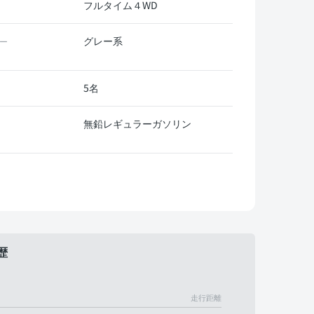
フルタイム４WD
グレー系
ー
5名
無鉛レギュラーガソリン
歴
走行距離