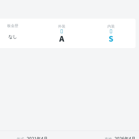
板金歴
外装
内装
A
S
なし
2021年4月
2026年4月
年式
車検