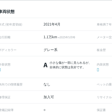
車両状態
2021年4月
年式 (初年度登録)
車検満了年
1.1万km
走行距離
メーター交
※2025年5月時
グレー系
ボディカラー
板金歴
A
小さな傷が一部に見られるが、
外装状態
内装状態
全体的に状態は良好です。
なし
車内での喫煙履歴
ペットの乗
加入可
修理保証
リサイクル
○
整備記録簿
保証書