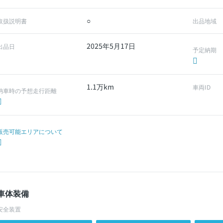
○
取扱説明書
出品地域
2025年5月17日
出品日
予定納期
1.1万km
車両ID
納車時の予想走行距離
販売可能エリアについて
車体装備
安全装置