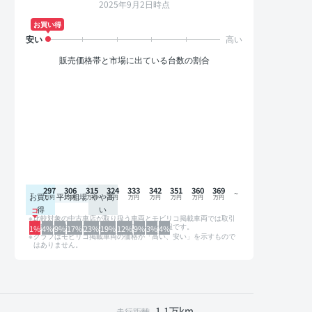
2025年9月2日時点
お買い得
販売価格帯と市場に出ている台数の割合
297
306
315
324
333
342
351
360
369
お買い
平均相場
やや高
得
い
比較対象の中古車店が取り扱う車両とモビリコ掲載車両では取引
形態や条件が異なるため、グラフは参考情報です。
1%
4%
9%
17%
23%
19%
12%
9%
3%
4%
グラフはモビリコ掲載車両の価格が「高い、安い」を示すもので
はありません。
1.1万km
走行距離