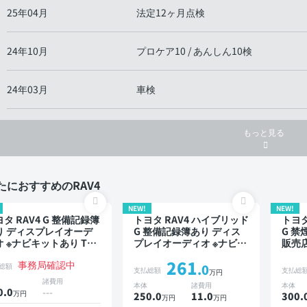
25年04月
法定12ヶ月点検
24年10月
プロケア10 / あんしん10検
24年03月
車検
もっと見る
たにおすすめのRAV4
NEW!
NEW!
タ RAV4 G 整備記録簿
トヨタ RAV4 ハイブリッド
トヨタ
り ディスプレイオーデ
G 整備記録簿あり ディス
G 禁
オ ※ナビキットあり TV
プレイオーディオ ※ナビキ
販売
ラインドスポットモニタ
ットあり ブラインドスポ
ブラ
261
事務局確認中
 オートクルーズ スマー
ットモニター オートクル
ー 
総額
.0
支払総額
支払総
万円
キー ETC 電動バックド
ーズ スマートキー ETC 電
ー オ
諸費用
本体
諸費用
本体
 バックモニター 全方位
動バックドア バックモニ
トキー
0.0
---
万円
250.0
11
.0
300.
万円
万円
メラ ドライブレコーダ
ター 全方位カメラ ドライ
動バ