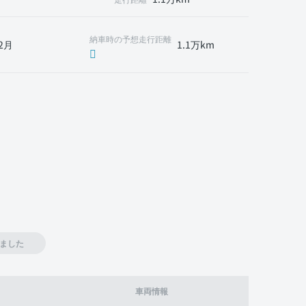
納車時の予想走行距離
2月
1.1万km
ました
車両情報