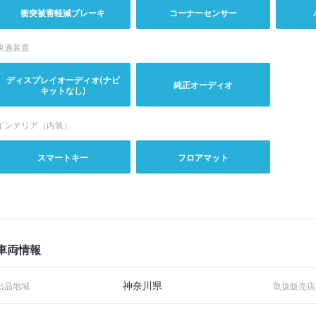
衝突被害軽減ブレーキ
コーナーセンサー
快適装置
ディスプレイオーディオ(ナビ
純正オーディオ
キットなし)
インテリア（内装）
スマートキー
フロアマット
車両情報
神奈川県
出品地域
取扱販売店