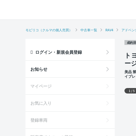
モビリコ（クルマの個人売買）
中古車一覧
RAV4
アドベン
成約済
ログイン・新規会員登録
トヨ
ー
お知らせ
美品 
イブレ
外装
マイページ
1
/
5
お気に入り
登録車両