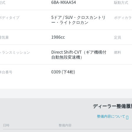
6BA-MXAA54
型式
駆動方式
5ドア / SUV・クロスカントリ
ボディタイプ
ボディカラ
ー・ライトクロカン
1986cc
排気量
定員
Direct Shift-CVT（ギア機構付
トランスミッション
燃料
自動無段変速機）
0309 (下4桁)
車台番号
ディーラー整備履
整備内容について
日時
整備内容