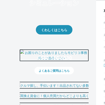
クルマの将来的な価値を予測！
出品や下取りの際の参考に。
くわしくはこちら
0800-500-5500
よくあるご質問はこちら