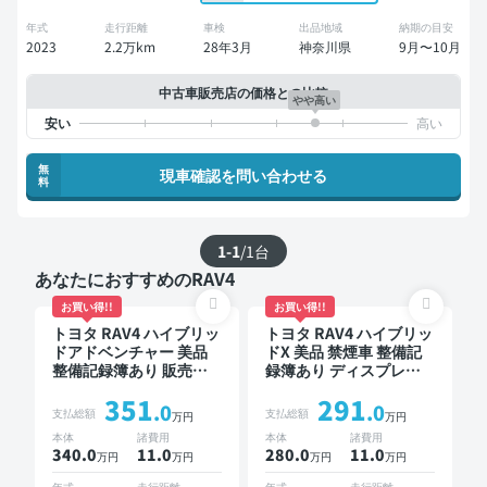
年式
走行距離
車検
出品地域
納期の目安
2023
2.2万km
28年3月
神奈川県
9月〜10月
中古車販売店の価格との比較
やや高い
無
現車確認を問い合わせる
料
1-1
/
1
台
あなたにおすすめのRAV4
お買い得!!
お買い得!!
トヨタ RAV4 ハイブリッ
トヨタ RAV4 ハイブリッ
ドアドベンチャー 美品
ドX 美品 禁煙車 整備記
整備記録簿あり 販売店
録簿あり ディスプレイ
オプションナビ TV ブラ
オーディオ ※ナビキット
351
291
インドスポットモニター
あり TV オートクルーズ
.0
.0
支払総額
支払総額
万円
万円
デジタルインナーミラー
スマートキー ETC バッ
本体
諸費用
本体
諸費用
オートクルーズ スマー
クモニター ドライブレ
340.0
11
.0
280.0
11
.0
万円
万円
万円
万円
トキー ETC バックモニ
コーダー 衝突軽減
ター ドライブレコーダ
年式
走行距離
年式
走行距離