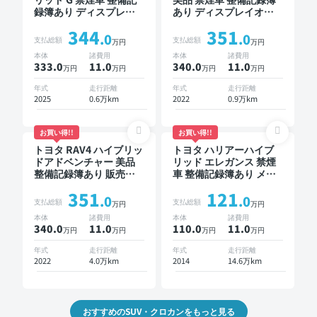
録簿あり ディスプレイ
あり ディスプレイオー
オーディオ TV ブライン
ディオ ※ナビキットあり
344
351
ドスポットモニター デ
ブラインドスポットモニ
.0
.0
支払総額
支払総額
万円
万円
ジタルインナーミラー
ター オートクルーズ ス
本体
諸費用
本体
諸費用
オートクルーズ ワイヤ
マートキー ETC 電動バ
333.0
11
.0
340.0
11
.0
万円
万円
万円
万円
レスキー ETC 電動バッ
ックドア バックモニタ
クドア バックモニター
ー 全方位カメラ ドライ
年式
走行距離
年式
走行距離
全方位カメラ ドライブ
ブレコーダー 衝突軽減
2025
0.6万km
2022
0.9万km
レコーダー 衝突軽減
お買い得!!
お買い得!!
トヨタ RAV4 ハイブリッ
トヨタ ハリアーハイブ
ドアドベンチャー 美品
リッド エレガンス 禁煙
整備記録簿あり 販売店
車 整備記録簿あり メー
オプションナビ TV ブラ
カーオプションナビ TV
351
121
インドスポットモニター
スマートキー ETC バッ
.0
.0
支払総額
支払総額
万円
万円
デジタルインナーミラー
クモニター ドライブレ
本体
諸費用
本体
諸費用
オートクルーズ スマー
コーダー
340.0
11
.0
110.0
11
.0
万円
万円
万円
万円
トキー ETC バックモニ
ター ドライブレコーダ
年式
走行距離
年式
走行距離
ー 衝突軽減
2022
4.0万km
2014
14.6万km
おすすめのSUV・クロカンをもっと見る