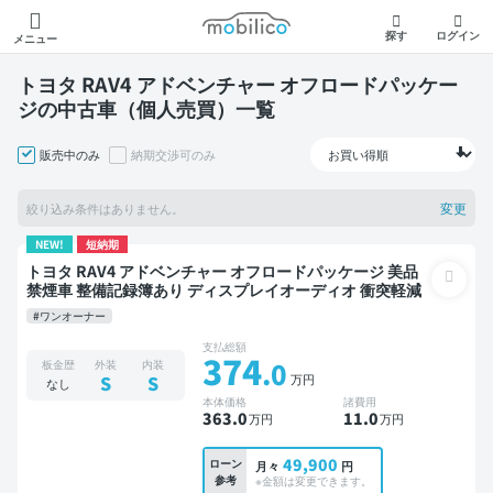
モビリコ
探す
ログイン
メニュー
トヨタ RAV4 アドベンチャー オフロードパッケー
ジの中古車（個人売買）一覧
販売中のみ
納期交渉可のみ
変更
絞り込み条件はありません。
NEW!
短納期
トヨタ RAV4 アドベンチャー オフロードパッケージ 美品
禁煙車 整備記録簿あり ディスプレイオーディオ 衝突軽減
#ワンオーナー
支払総額
374
.0
板金歴
外装
内装
万円
S
S
なし
本体価格
諸費用
363
.0
11
.0
万円
万円
49,900
ローン
月々
円
参考
※金額は変更できます。