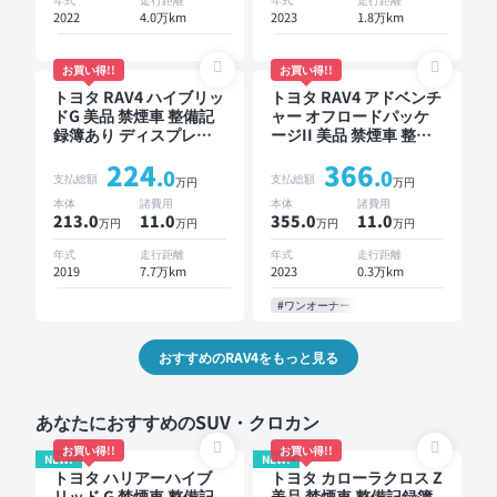
ー 衝突軽減
2022
4.0万km
2023
1.8万km
お買い得!!
お買い得!!
トヨタ RAV4 ハイブリッ
トヨタ RAV4 アドベンチ
ドG 美品 禁煙車 整備記
ャー オフロードパッケ
録簿あり ディスプレイ
ージII 美品 禁煙車 整備
オーディオ TV ブライン
記録簿あり ディスプレ
224
366
ドスポットモニター オ
イオーディオ ※ナビキッ
.0
.0
支払総額
支払総額
万円
万円
ートクルーズ スマート
トあり TV ブラインドス
本体
諸費用
本体
諸費用
キー ETC 電動バックド
ポットモニター デジタ
213.0
11
.0
355.0
11
.0
万円
万円
万円
万円
ア バックモニター 全方
ルインナーミラー オー
位カメラ ドライブレコ
トクルーズ スマートキ
年式
走行距離
年式
走行距離
ーダー 衝突軽減
ー ETC バックモニター
2019
7.7万km
2023
0.3万km
ドライブレコーダー 衝
突軽減
#ワンオーナー
おすすめのRAV4をもっと見る
あなたにおすすめのSUV・クロカン
お買い得!!
お買い得!!
NEW!
NEW!
トヨタ ハリアーハイブ
トヨタ カローラクロス Z
リッド G 禁煙車 整備記
美品 禁煙車 整備記録簿