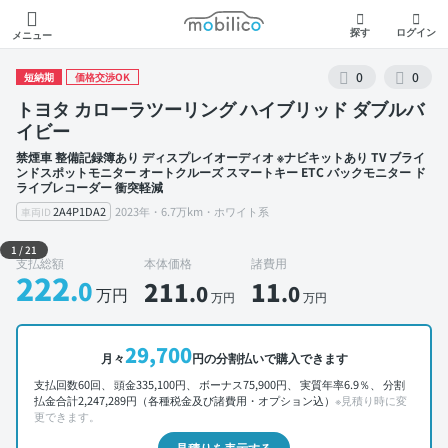
モビリコ
探す
ログイン
メニュー
0
0
短納期
価格交渉OK
トヨタ カローラツーリング ハイブリッド ダブルバ
イビー
禁煙車 整備記録簿あり ディスプレイオーディオ ※ナビキットあり TV ブライ
ンドスポットモニター オートクルーズ スマートキー ETC バックモニター ド
ライブレコーダー 衝突軽減
2A4P1DA2
2023年・6.7万km・ホワイト系
車両ID
外装 左前
1
/
21
支払総額
本体価格
諸費用
222
.0
211
11
.0
.0
万円
万円
万円
29,700
月々
円の分割払いで購入できます
支払回数60回、 頭金335,100円、 ボーナス75,900円、 実質年率6.9％、 分割
払金合計2,247,289円（各種税金及び諸費用・オプション込）
※見積り時に変
更できます。
見積りを表示する