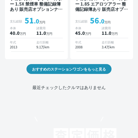
ー 1.5X 禁煙車 整備記録簿
ー 1.8S エアロツアラー 整
あり 販売店オプションナビ
備記録簿あり 販売店オプシ
TV ワイヤレスキー ETC バ
ョンナビ スマートキー
51
56
ックモニター ドライブレコ
ETC バックモニター
.0
.0
支払総額
支払総額
万円
万円
ーダー
本体
諸費用
本体
諸費用
40.0
11
.0
45.0
11
.0
万円
万円
万円
万円
年式
走行距離
年式
走行距離
2013
9.1万km
2008
3.4万km
おすすめのステーションワゴンをもっと見る
最近チェックしたクルマはありません
モビリコでクルマを売りたい方