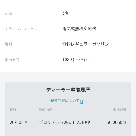
5名
定員
電気式無段変速機
トランスミッション
無鉛レギュラーガソリン
燃料
1089 (下4桁)
車台番号
ディーラー整備履歴
整備内容について
日時
整備内容
走行距離
26年06月
プロケア10 / あんしん10検
66,006km