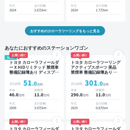
ライブレコーダー 衝突軽減
年式
走行距離
年式
走行距離
2024
2.6万km
2024
1.7万km
おすすめのカローラツーリングをもっと見る
あなたにおすすめのステーションワゴン
お買い得!!
お買い得!!
NEW!
トヨタ カローラフィールダ
トヨタ カローラツーリング
ー X HIDリミテッド 禁煙車
アクティブスポーツ 美品
整備記録簿あり ディスプレ
禁煙車 整備記録簿あり デ
イオーディオ ※ナビキット
ィスプレイオーディオ ※ナ
51
301
あり TV ワイヤレスキー
ビキットあり TV ブライン
.0
.0
支払総額
支払総額
万円
万円
ドスポットモニター オート
本体
諸費用
本体
諸費用
クルーズ スマートキー
40.0
11
.0
290.0
11
.0
万円
万円
万円
万円
ETC バックモニター ドラ
イブレコーダー 衝突軽減
年式
走行距離
年式
走行距離
2009
3.9万km
2025
0.8万km
お買い得!!
お買い得!!
トヨタ カローラフィールダ
トヨタ カローラフィールダ