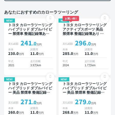
あなたにおすすめのカローラツーリング
お買い得!!
NEW!
NEW!
トヨタ カローラツーリング
トヨタ カローラツーリング
ハイブリッド ダブルバイビ
アクティブスポーツ 美品
ー 禁煙車 整備記録簿あり
禁煙車 整備記録簿あり デ
ディスプレイオーディオ ※
ィスプレイオーディオ ※ナ
241
296
ナビキットあり オートクル
ビキットあり ブラインドス
.0
.0
支払総額
支払総額
万円
万円
ーズ スマートキー ETC バ
ポットモニター オートクル
本体
諸費用
本体
諸費用
ックモニター ドライブレコ
ーズ スマートキー ETC バ
230.0
11
.0
285.0
11
.0
万円
万円
万円
万円
ーダー 衝突軽減
ックモニター ドライブレコ
ーダー 衝突軽減
年式
走行距離
年式
走行距離
2021
3.9万km
2024
1.7万km
NEW!
NEW!
トヨタ カローラツーリング
トヨタ カローラツーリング
ハイブリッド ダブルバイビ
ハイブリッド ダブルバイビ
ー 美品 禁煙車 整備記録簿
ー 美品 禁煙車 整備記録簿
あり ディスプレイオーディ
あり ディスプレイオーディ
271
279
オ ※ナビキットあり TV ブ
オ ※ナビキットあり TV オ
.0
.0
支払総額
支払総額
万円
万円
ラインドスポットモニター
ートクルーズ スマートキー
本体
諸費用
本体
諸費用
オートクルーズ スマートキ
ETC バックモニター 衝突
260.0
11
.0
268.0
11
.0
万円
万円
万円
万円
ー ETC バックモニター ド
軽減