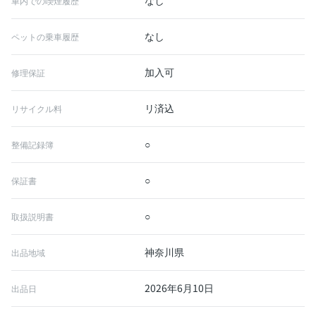
なし
車内での喫煙履歴
なし
ペットの乗車履歴
加入可
修理保証
リ済込
リサイクル料
○
整備記録簿
○
保証書
○
取扱説明書
神奈川県
出品地域
2026年6月10日
出品日