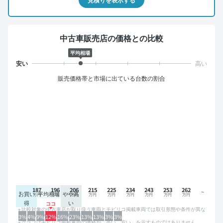
中古車販売店の価格との比較
平均相場
販売価格帯と市場に出ている台数の割合
187
196
206
215
225
234
243
253
262
お買い
平均相場
やや高
得
い
比較対象の中古車店が取り扱う車両とモビリコ掲載車両では取引形態や条件が異な
るため、グラフは参考情報です。
3%
4%
9%
12%
16%
23%
13%
13%
3%
3%
グラフはモビリコ掲載車両の価格が「高い、安い」を示すものではありません。