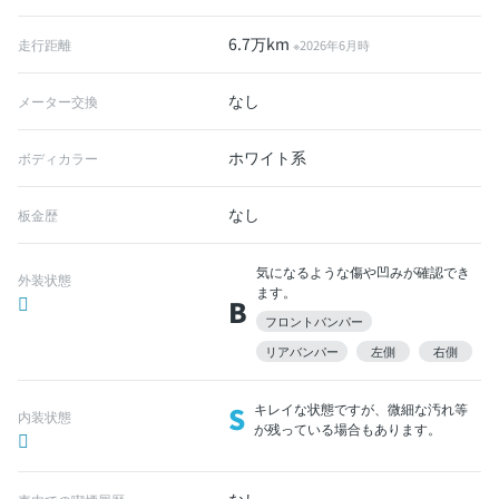
6.7万km
走行距離
※2026年6月時
なし
メーター交換
ホワイト系
ボディカラー
なし
板金歴
気になるような傷や凹みが確認でき
外装状態
ます。
B
フロントバンパー
リアバンパー
左側
右側
S
キレイな状態ですが、微細な汚れ等
内装状態
が残っている場合もあります。