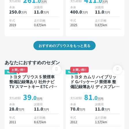
.0
.0
支払総額
支払総額
万円
万円
ニター ドライブレコーダー
ートクルーズ スマートキー
本体
諸費用
本体
諸費用
衝突軽減
ETC サンルーフ 電動バッ
250.0
11
.0
400.0
11
.0
万円
万円
万円
万円
クドア バックモニター 全
方位カメラ ドライブレコー
年式
走行距離
年式
走行距離
ダー 衝突軽減
2019
0.8万km
2025
0.8万km
おすすめのプリウスをもっと見る
あなたにおすすめのセダン
お買い得!!
お買い得!!
NEW!
NEW!
トヨタ プリウス S 禁煙車
トヨタ カムリ ハイブリッ
整備記録簿あり 社外ナビ
ド Gパッケージ 禁煙車 整
TV スマートキー ETC バッ
備記録簿あり ディスプレイ
クモニター ドライブレコー
オーディオ ※ナビキットあ
39
81
ダー
り TV スマートキー ETC バ
.0
.0
支払総額
支払総額
万円
万円
ックモニター ドライブレコ
本体
諸費用
本体
諸費用
ーダー
28.0
11
.0
70.0
11
.0
万円
万円
万円
万円
年式
走行距離
年式
走行距離
2011
8.6万km
2012
1.5万km