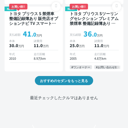
お買い得!!
お買い得!!
NEW!
NEW!
トヨタ プリウス S 禁煙車
トヨタ プリウス Sツーリン
整備記録簿あり 販売店オプ
グセレクション プレミアム
ションナビ TV スマートキ
禁煙車 整備記録簿あり デ
ー ETC
ィスプレイオーディオ TV
41
36
スマートキー ETC バック
.0
.0
支払総額
支払総額
万円
万円
モニター
本体
諸費用
本体
諸費用
30.0
11
.0
25.0
11
.0
万円
万円
万円
万円
年式
走行距離
年式
走行距離
2010
8.9万km
2005
4.8万km
#ワンオーナー
#お問い合わせ歓迎
おすすめのセダンをもっと見る
最近チェックしたクルマはありません
モビリコでクルマを売りたい方