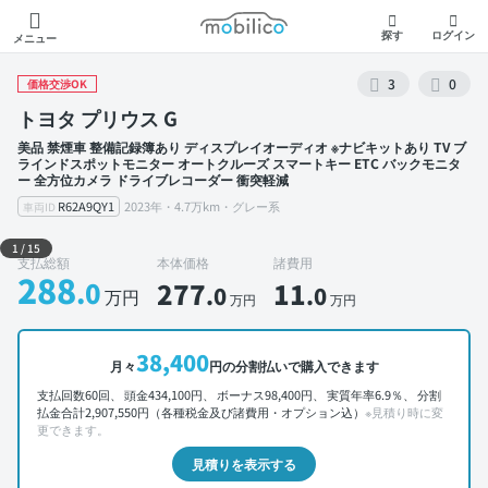
モビリコ
探す
ログイン
メニュー
3
0
価格交渉OK
トヨタ プリウス G
美品 禁煙車 整備記録簿あり ディスプレイオーディオ ※ナビキットあり TV ブ
ラインドスポットモニター オートクルーズ スマートキー ETC バックモニタ
ー 全方位カメラ ドライブレコーダー 衝突軽減
R62A9QY1
2023年・4.7万km・グレー系
車両ID
外装 左前
1
/
15
支払総額
本体価格
諸費用
288
.0
277
11
.0
.0
万円
万円
万円
38,400
月々
円の分割払いで購入できます
支払回数60回、 頭金434,100円、 ボーナス98,400円、 実質年率6.9％、 分割
払金合計2,907,550円（各種税金及び諸費用・オプション込）
※見積り時に変
更できます。
見積りを表示する