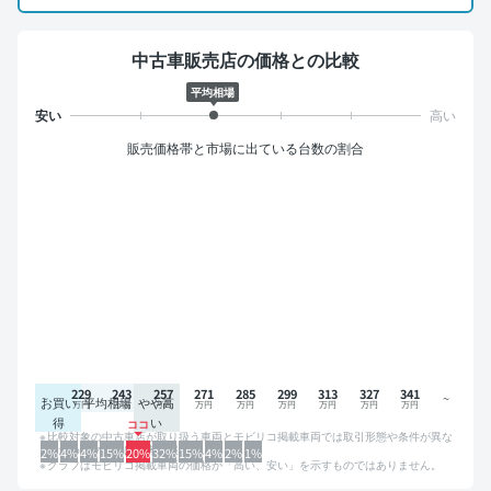
中古車販売店の価格との比較
平均相場
販売価格帯と市場に出ている台数の割合
229
243
257
271
285
299
313
327
341
お買い
平均相場
やや高
得
い
比較対象の中古車店が取り扱う車両とモビリコ掲載車両では取引形態や条件が異な
るため、グラフは参考情報です。
2%
4%
4%
15%
20%
32%
15%
4%
2%
1%
グラフはモビリコ掲載車両の価格が「高い、安い」を示すものではありません。