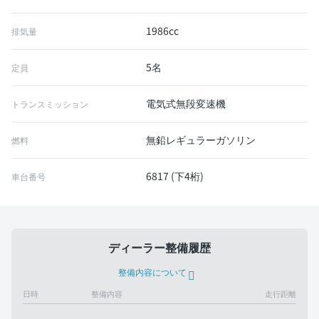
1986cc
排気量
5名
定員
電気式無段変速機
トランスミッション
無鉛レギュラーガソリン
燃料
6817 (下4桁)
車台番号
ディーラー整備履歴
整備内容について
日時
整備内容
走行距離