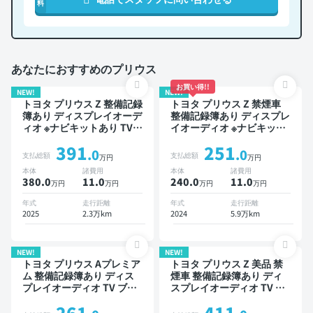
料
あなたにおすすめのプリウス
お買い得!!
NEW!
NEW!
トヨタ プリウス Z 整備記録
トヨタ プリウス Z 禁煙車
簿あり ディスプレイオーデ
整備記録簿あり ディスプレ
ィオ ※ナビキットあり TV
イオーディオ ※ナビキット
ブラインドスポットモニタ
あり TV ブラインドスポッ
391
251
ー デジタルインナーミラー
トモニター デジタルインナ
.0
.0
支払総額
支払総額
万円
万円
オートクルーズ スマートキ
ーミラー オートクルーズ
本体
諸費用
本体
諸費用
ー ETC 電動バックドア バ
スマートキー ETC バック
380.0
11
.0
240.0
11
.0
万円
万円
万円
万円
ックモニター 全方位カメラ
モニター 全方位カメラ ド
ドライブレコーダー フルエ
ライブレコーダー 衝突軽減
年式
走行距離
年式
走行距離
アロ 衝突軽減
2025
2.3万km
2024
5.9万km
NEW!
NEW!
トヨタ プリウス Aプレミア
トヨタ プリウス Z 美品 禁
ム 整備記録簿あり ディス
煙車 整備記録簿あり ディ
プレイオーディオ TV ブラ
スプレイオーディオ TV ブ
インドスポットモニター ス
ラインドスポットモニター
261
411
マートキー ETC バックモ
デジタルインナーミラー オ