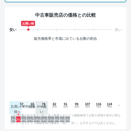
中古車販売店の価格との比較
お買い得
販売価格帯と市場に出ている台数の割合
57
65
74
82
91
99
107
116
124
お買い
平均相場
やや高
得
い
比較対象の中古車店が取り扱う車両とモビリコ掲載車両では取引形態や条件が異な
るため、グラフは参考情報です。
2%
2%
6%
20%
24%
24%
10%
8%
4%
2%
グラフはモビリコ掲載車両の価格が「高い、安い」を示すものではありません。