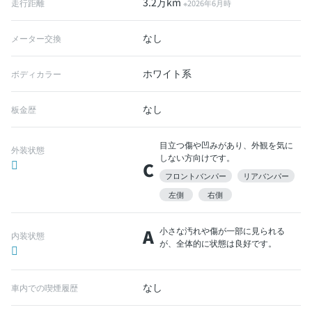
3.2万km
走行距離
※2026年6月時
なし
メーター交換
ホワイト系
ボディカラー
なし
板金歴
目立つ傷や凹みがあり、外観を気に
外装状態
しない方向けです。
C
フロントバンパー
リアバンパー
左側
右側
A
小さな汚れや傷が一部に見られる
内装状態
が、全体的に状態は良好です。
なし
車内での喫煙履歴