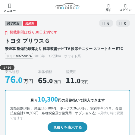
モビリコ
探す
ログイン
メニュー
6
0
終了間近
短納期
掲載期間は残り30日未満です
トヨタ プリウス G
禁煙車 整備記録簿あり 標準装備ナビ TV 後席モニター スマートキー ETC
8BZSVP74
2013年・3.2万km・ホワイト系
車両ID
外装 左前
1
/
16
支払総額
本体価格
諸費用
76
.0
65
11
.0
.0
万円
万円
万円
10,300
月々
円の分割払いで購入できます
支払回数60回、 頭金116,100円、 ボーナス26,300円、 実質年率6.9％、 分割
払金合計778,992円（各種税金及び諸費用・オプション込）
※見積り時に変更
できます。
見積りを表示する