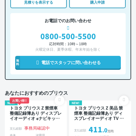
見積りを表示する
購入申請
お電話でのお問い合わせ
0800-500-5500
応対時間：10時～18時
火曜定休日、夏季休暇、年末年始を除く
無
電話でスタッフに問い合わせる
料
あなたにおすすめのプリウス
お買い得!!
NEW!
NEW!
トヨタ プリウス Z 禁煙車
トヨタ プリウス Z 美品 禁
整備記録簿あり ディスプレ
煙車 整備記録簿あり ディ
イオーディオ ※ナビキット
スプレイオーディオ TV ブ
あり TV ブラインドスポッ
ラインドスポットモニター
411
事務局確認中
トモニター デジタルインナ
デジタルインナーミラー オ
支払総額
.0
支払総額
万円
ーミラー オートクルーズ
ートクルーズ スマートキー
本体
諸費用