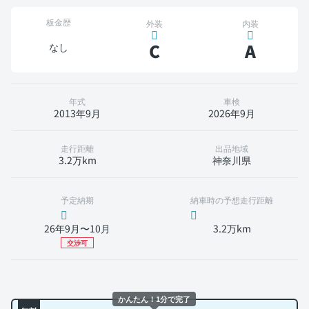
板金歴
外装
内装
C
A
なし
年式
車検
2013年9月
2026年9月
走行距離
出品地域
3.2万km
神奈川県
予定納期
納車時の予想走行距離
26年9月〜10月
3.2万km
交渉可
かんたん！1分で完了