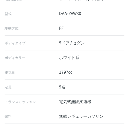
DAA-ZVW30
型式
FF
駆動方式
5ドア / セダン
ボディタイプ
ホワイト系
ボディカラー
1797cc
排気量
5名
定員
電気式無段変速機
トランスミッション
無鉛レギュラーガソリン
燃料