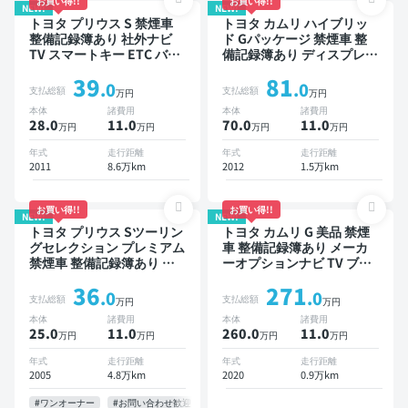
お買い得!!
お買い得!!
NEW!
NEW!
トヨタ プリウス S 禁煙車
トヨタ カムリ ハイブリッ
整備記録簿あり 社外ナビ
ド Gパッケージ 禁煙車 整
TV スマートキー ETC バッ
備記録簿あり ディスプレイ
クモニター ドライブレコー
オーディオ ※ナビキットあ
39
81
ダー
り TV スマートキー ETC バ
.0
.0
支払総額
支払総額
万円
万円
ックモニター ドライブレコ
本体
諸費用
本体
諸費用
ーダー
28.0
11
.0
70.0
11
.0
万円
万円
万円
万円
年式
走行距離
年式
走行距離
2011
8.6万km
2012
1.5万km
お買い得!!
お買い得!!
NEW!
NEW!
トヨタ プリウス Sツーリン
トヨタ カムリ G 美品 禁煙
グセレクション プレミアム
車 整備記録簿あり メーカ
禁煙車 整備記録簿あり デ
ーオプションナビ TV ブラ
ィスプレイオーディオ TV
インドスポットモニター オ
36
271
スマートキー ETC バック
ートクルーズ スマートキー
.0
.0
支払総額
支払総額
万円
万円
モニター
ETC バックモニター ドラ
本体
諸費用
本体
諸費用
イブレコーダー 衝突軽減
25.0
11
.0
260.0
11
.0
万円
万円
万円
万円
年式
走行距離
年式
走行距離
2005
4.8万km
2020
0.9万km
#ワンオーナー
#お問い合わせ歓迎