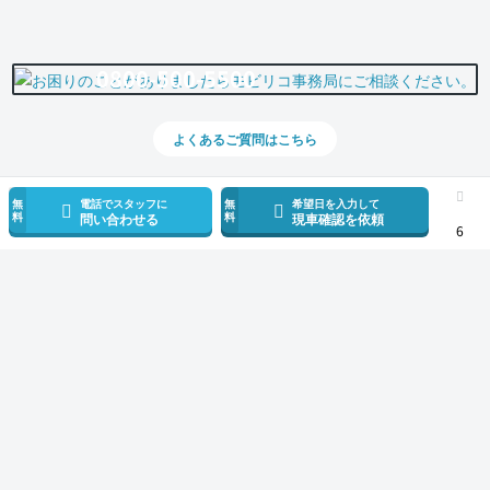
0800-500-5500
よくあるご質問はこちら
無
電話でスタッフに
無
希望日を入力して
料
料
問い合わせる
現車確認を依頼
6
スマホで新着情報を見逃さない
公式アプリを無料ダウンロード
モビリコ（クルマの個人売買）
中古車一覧
プリウス
G
トヨタ プリウ