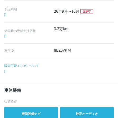
予定納期
26年9月〜10月
交渉可
3.2万km
納車時の予想走行距離
8BZSVP74
車両ID
販売可能エリアについて
車体装備
快適装置
標準装備ナビ
純正オーディオ