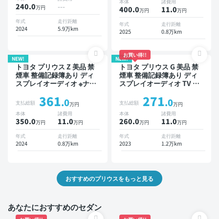
本体
諸費用
スマートキー ETC バック
ETC サンルーフ 電動バッ
240.0
---
万円
400.0
11
.0
万円
万円
モニター 全方位カメラ ド
クドア バックモニター 全
ライブレコーダー 衝突軽減
方位カメラ ドライブレコー
年式
走行距離
年式
走行距離
2024
5.9万km
ダー 衝突軽減
2025
0.8万km
お買い得!!
NEW!
NEW!
トヨタ プリウス Z 美品 禁
トヨタ プリウス G 美品 禁
煙車 整備記録簿あり ディ
煙車 整備記録簿あり ディ
スプレイオーディオ ※ナビ
スプレイオーディオ TV ブ
キットあり TV ブラインド
ラインドスポットモニター
361
271
スポットモニター デジタル
オートクルーズ スマートキ
.0
.0
支払総額
支払総額
万円
万円
インナーミラー オートクル
ー ETC バックモニター ド
本体
諸費用
本体
諸費用
ーズ 電動バックドア バッ
ライブレコーダー 衝突軽減
350.0
11
.0
260.0
11
.0
万円
万円
万円
万円
クモニター 全方位カメラ
ドライブレコーダー 衝突軽
年式
走行距離
年式
走行距離
減
2024
0.8万km
2023
1.2万km
おすすめのプリウスをもっと見る
あなたにおすすめのセダン