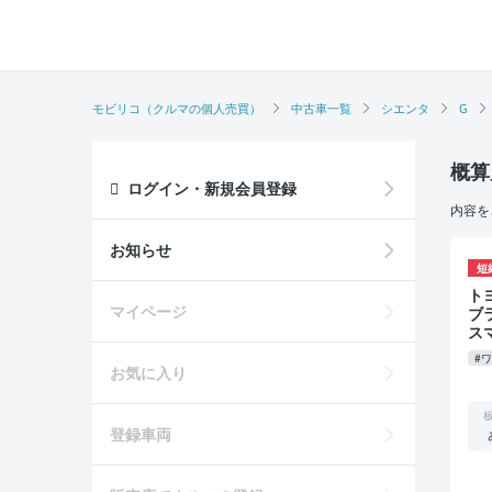
モビリコ（クルマの個人売買）
中古車一覧
シエンタ
G
概算
ログイン・新規会員登録
内容を
お知らせ
短
トヨタ シ
マイページ
ブ
ス
ブ
#
お気に入り
登録車両