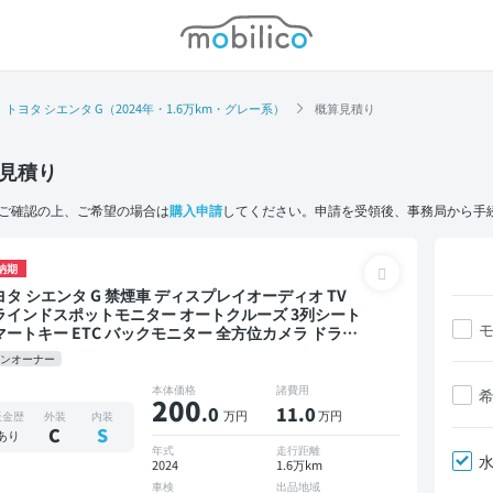
モビリコ
トヨタ シエンタ G（2024年・1.6万km・グレー系）
概算見積り
見積り
ご確認の上、ご希望の場合は
購入申請
してください。申請を受領後、事務局から手
納期
エンタ G 禁煙車 ディスプレイオーディオ TV
ラインドスポットモニター オートクルーズ 3列シート
マートキー ETC バックモニター 全方位カメラ ドライ
レコーダー 衝突軽減 両側電動スライドドア 7人乗り
ワンオーナー
本体価格
諸費用
200
.0
11
.0
万円
万円
板金歴
外装
内装
C
S
あり
年式
走行距離
2024
1.6万km
車検
出品地域