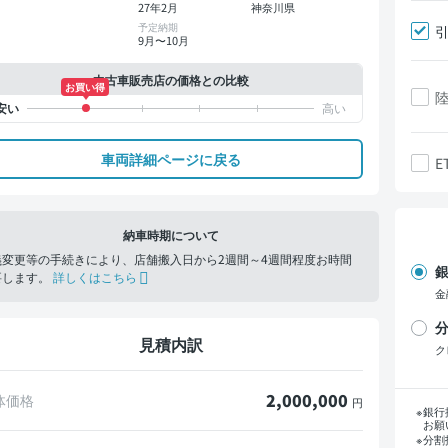
27年2月
神奈川県
予定納期
9月〜10月
中古車販売店の価格との比較
お買い得
車両詳細ページに戻る
E
納車時期について
義変更等の手続きにより、店舗搬入日から2週間～4週間程度お時間
銀
要します。
詳しくはこちら
金
分
見積内訳
ク
2,000,000
体価格
円
支
銀行
お願
分割