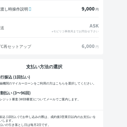
9,000
引渡し時操作説明
円
ASK
陸送
※モビリコ事務局までお問合せ下さい
6,000
TC再セットアップ
円
支払い方法の選択
行振込 (1回払い)
融機関のマイカーローンをご利用の方はこちらを選択してください。
割払い (3〜96回)
レジット審査 (WEB審査)についてメールでご案内します。
払い回数
振込 (1回払い)でお申し込みの際は、成約後3営業日以内のお支払いを
いします。
払いの引き落とし日は毎月2日です。