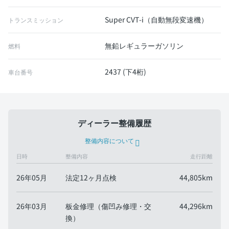
Super CVT-i（自動無段変速機）
トランスミッション
無鉛レギュラーガソリン
燃料
2437 (下4桁)
車台番号
ディーラー整備履歴
整備内容について
日時
整備内容
走行距離
26年05月
法定12ヶ月点検
44,805km
26年03月
板金修理（傷凹み修理・交
44,296km
換）