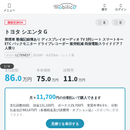
モビリコ
探す
ログイン
メニュー
8
0
価格交渉OK
トヨタ シエンタ G
禁煙車 整備記録簿あり ディスプレイオーディオ TV 3列シート スマートキー
ETC バックモニター ドライブレコーダー 衝突軽減 両側電動スライドドア 7
人乗り
LC7ENE57
2016年・4.6万km・レッド系
車両ID
外装 左前
1
/
8
支払総額
本体価格
諸費用
86
.0
75
11
.0
.0
万円
万円
万円
11,700
月々
円の分割払いで購入できます
支払回数60回、 頭金131,100円、 ボーナス29,700円、 実質年率6.9％、 分割
払金合計883,675円（各種税金及び諸費用・オプション込）
※見積り時に変更
できます。
見積りを表示する