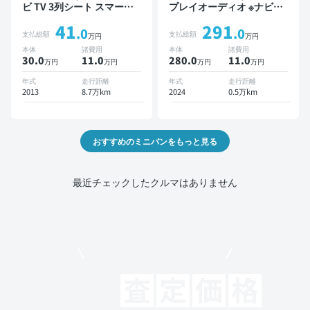
ビ TV 3列シート スマート
プレイオーディオ ※ナビキ
キー バックモニター 7人乗
ットあり TV オートクルー
41
291
り
ズ 3列シート スマートキー
.0
.0
支払総額
支払総額
万円
万円
バックモニター ドライブレ
本体
諸費用
本体
諸費用
コーダー 衝突軽減 7人乗り
30.0
11
.0
280.0
11
.0
万円
万円
万円
万円
年式
走行距離
年式
走行距離
2013
8.7万km
2024
0.5万km
おすすめのミニバンをもっと見る
最近チェックしたクルマはありません
モビリコでクルマを売りたい方