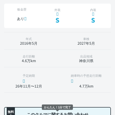
板金歴
外装
内装
S
S
あり
年式
車検
2016年5月
2027年5月
走行距離
出品地域
4.6万km
神奈川県
予定納期
納車時の予想走行距離
26年11月〜12月
4.7万km
かんたん！1分で完了
無料
このクルマに関するお問い合わせ