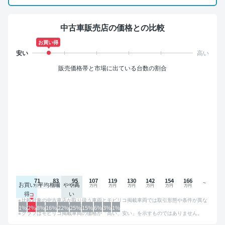
中古車販売店の価格との比較
お買い得
販売価格帯と市場に出ている台数の割合
71
83
95
107
119
130
142
154
166
お買い
平均相場
やや高
得
い
比較対象の中古車店が取り扱う車両とモビリコ掲載車両では取引形態や条件が異な
るため、グラフは参考情報です。
1%
2%
8%
16%
22%
25%
15%
6%
3%
1%
グラフはモビリコ掲載車両の価格が「高い、安い」を示すものではありません。