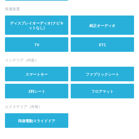
快適装置
ディスプレイオーディオ(ナビキ
純正オーディオ
ットなし)
TV
ETC
インテリア（内装）
スマートキー
ファブリックシート
3列シート
フロアマット
エクステリア（外装）
両側電動スライドドア