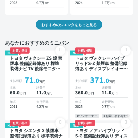
減 両側電動スライドドア 7
ア
2025
0.7万km
2024
1.2万km
人乗り
おすすめのシエンタをもっと見る
あなたにおすすめのミニバン
お買い得!!
お買い得!!
NEW!
NEW!
トヨタ ヴォクシー ZS 煌 禁
トヨタ ヴォクシー ハイブ
煙車 整備記録簿あり 標準
リッドS-Z 禁煙車 整備記録
装備ナビ TV 後席モニター
簿あり ディスプレイオーデ
3列シート ETC バックモニ
ィオ TV 後席モニター ブラ
71
371
ター 両側電動スライドドア
インドスポットモニター デ
.0
.0
支払総額
支払総額
万円
万円
8人乗り
ジタルインナーミラー オー
本体
諸費用
本体
諸費用
トクルーズ 3列シート スマ
60.0
11
.0
360.0
11
.0
万円
万円
万円
万円
ートキー ETC 電動バック
ドア バックモニター 全方
年式
走行距離
年式
走行距離
位カメラ ドライブレコーダ
2011
4.2万km
2025
0.7万km
ー 衝突軽減 両側電動スラ
イドドア 7人乗り
#ワンオーナー
#お問い合わせ歓迎
お買い得!!
お買い得!!
NEW!
NEW!
トヨタ シエンタ X 禁煙車
トヨタ ノア ハイブリッド
整備記録簿あり 標準装備ナ
S-G 整備記録簿あり ディス