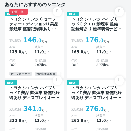
あなたにおすすめのシエンタ
お買い得!!
NEW!
NEW!
トヨタ シエンタ G セーフ
トヨタ シエンタ ハイブリ
ティーエディションII 美品
ッドG クエロ 禁煙車 整備
禁煙車 整備記録簿あり デ
記録簿あり 標準装備ナビ
ィスプレイオーディオ TV 3
TV 3列シート スマートキー
146
176
列シート スマートキー
ETC バックモニター ドラ
.0
.0
支払総額
支払総額
万円
万円
ETC バックモニター ドラ
イブレコーダー 衝突軽減
本体
諸費用
本体
諸費用
イブレコーダー 衝突軽減
両側電動スライドドア 7人
135.0
11
.0
165.0
11
.0
万円
万円
万円
万円
両側電動スライドドア 7人
乗り
乗り
年式
走行距離
年式
走行距離
2022
9.8万km
2018
5.7万km
#ワンオーナー
#現車確認歓迎
#お問い合わせ歓迎
NEW!
NEW!
トヨタ シエンタ ハイブリ
トヨタ シエンタ ハイブリ
ッドZ 美品 禁煙車 整備記録
ッドZ 美品 禁煙車 整備記録
簿あり ディスプレイオーデ
簿あり ディスプレイオーデ
ィオ ※ナビキットあり TV
ィオ ※ナビキットあり TV
341
276
ブラインドスポットモニタ
ブラインドスポットモニタ
.0
.0
支払総額
支払総額
万円
万円
ー オートクルーズ 3列シー
ー オートクルーズ スマー
本体
諸費用
本体
諸費用
ト スマートキー ETC バッ
トキー ETC バックモニタ
330.0
11
.0
265.0
11
.0
万円
万円
万円
万円
クモニター 全方位カメラ
ー ドライブレコーダー 衝
ドライブレコーダー 衝突軽
突軽減 両側電動スライドド
年式
走行距離
年式
走行距離