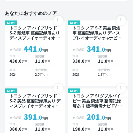
あなたにおすすめのノア
NEW!
NEW!
トヨタ ノア ハイブリッド
トヨタ ノア S-Z 美品 禁煙
S-Z 禁煙車 整備記録簿あり
車 整備記録簿あり ディス
ディスプレイオーディオ ※
プレイオーディオ ※ナビキ
ナビキットあり TV 後席モ
ットあり TV ブラインドス
441
341
ニター ブラインドスポット
ポットモニター オートクル
.0
.0
支払総額
支払総額
万円
万円
モニター デジタルインナー
ーズ 3列シート スマートキ
本体
諸費用
本体
諸費用
ミラー オートクルーズ 3列
ー ETC バックモニター ド
430.0
11
.0
330.0
11
.0
万円
万円
万円
万円
シート スマートキー ETC
ライブレコーダー 衝突軽減
バックモニター 全方位カメ
両側電動スライドドア 7人
年式
走行距離
年式
走行距離
ラ ドライブレコーダー 衝
乗り
2024
2.0万km
2023
1.3万km
突軽減 両側電動スライドド
ア 7人乗り
NEW!
NEW!
トヨタ ノア ハイブリッド
トヨタ ノア Si ダブルバイ
S-Z 美品 整備記録簿あり デ
ビー 美品 禁煙車 整備記録
ィスプレイオーディオ ※ナ
簿あり 標準装備ナビ TV 後
ビキットあり TV 後席モニ
席モニター 3列シート スマ
391
201
ター オートクルーズ 3列シ
ートキー ETC バックモニ
.0
.0
支払総額
支払総額
万円
万円
ート スマートキー ETC バ
ター ドライブレコーダー
本体
諸費用
本体
諸費用
ックモニター ドライブレコ
衝突軽減 両側電動スライド
380.0
11
.0
190.0
11
.0
万円
万円
万円
万円
ーダー 衝突軽減 7人乗り
ドア 8人乗り