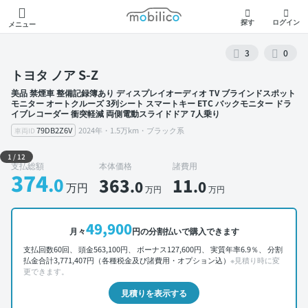
モビリコ
探す
ログイン
メニュー
3
0
トヨタ ノア S-Z
美品 禁煙車 整備記録簿あり ディスプレイオーディオ TV ブラインドスポット
モニター オートクルーズ 3列シート スマートキー ETC バックモニター ドラ
イブレコーダー 衝突軽減 両側電動スライドドア 7人乗り
79DB2Z6V
2024年・1.5万km・ブラック系
車両ID
外装 左前
1
/
12
支払総額
本体価格
諸費用
374
.0
363
11
.0
.0
万円
万円
万円
49,900
月々
円の分割払いで購入できます
支払回数60回、 頭金563,100円、 ボーナス127,600円、 実質年率6.9％、 分割
払金合計3,771,407円（各種税金及び諸費用・オプション込）
※見積り時に変
更できます。
見積りを表示する