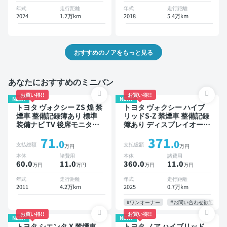
年式
走行距離
年式
走行距離
2024
1.2万km
2018
5.4万km
おすすめのノアをもっと見る
あなたにおすすめのミニバン
お買い得!!
お買い得!!
NEW!
NEW!
トヨタ ヴォクシー ZS 煌 禁
トヨタ ヴォクシー ハイブ
煙車 整備記録簿あり 標準
リッドS-Z 禁煙車 整備記録
装備ナビ TV 後席モニター
簿あり ディスプレイオーデ
3列シート ETC バックモニ
ィオ TV 後席モニター ブラ
71
371
ター 両側電動スライドドア
インドスポットモニター デ
.0
.0
支払総額
支払総額
万円
万円
8人乗り
ジタルインナーミラー オー
本体
諸費用
本体
諸費用
トクルーズ 3列シート スマ
60.0
11
.0
360.0
11
.0
万円
万円
万円
万円
ートキー ETC 電動バック
ドア バックモニター 全方
年式
走行距離
年式
走行距離
位カメラ ドライブレコーダ
2011
4.2万km
2025
0.7万km
ー 衝突軽減 両側電動スラ
イドドア 7人乗り
#ワンオーナー
#お問い合わせ歓迎
お買い得!!
お買い得!!
NEW!
NEW!
トヨタ シエンタ X 禁煙車
トヨタ ノア ハイブリッド