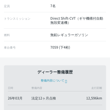
7名
定員
Direct Shift-CVT（ギヤ機構付自動
トランスミッション
無段変速機）
無鉛レギュラーガソリン
燃料
7059 (下4桁)
車台番号
ディーラー整備履歴
整備内容について
日時
整備内容
走行距離
26年03月
法定12ヶ月点検
12,596km