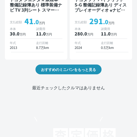
整備記録簿あり 標準装備ナ
S-G 整備記録簿あり ディス
ビ TV 3列シート スマート
プレイオーディオ ※ナビキ
キー バックモニター 7人乗
ットあり TV オートクルー
41
291
り
ズ 3列シート スマートキー
.0
.0
支払総額
支払総額
万円
万円
バックモニター ドライブレ
本体
諸費用
本体
諸費用
コーダー 衝突軽減 7人乗り
30.0
11
.0
280.0
11
.0
万円
万円
万円
万円
年式
走行距離
年式
走行距離
2013
8.7万km
2024
0.5万km
おすすめのミニバンをもっと見る
最近チェックしたクルマはありません
モビリコでクルマを売りたい方