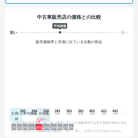
中古車販売店の価格との比較
平均相場
販売価格帯と市場に出ている台数の割合
285
304
324
343
363
382
402
421
441
お買い
平均相場
やや高
得
い
比較対象の中古車店が取り扱う車両とモビリコ掲載車両では取引形態や条件が異な
るため、グラフは参考情報です。
1%
1%
3%
16%
26%
29%
18%
4%
2%
0%
グラフはモビリコ掲載車両の価格が「高い、安い」を示すものではありません。