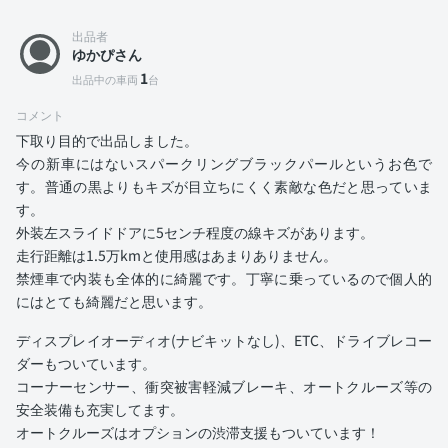
出品者
ゆかぴさん
1
出品中の車両
台
コメント
下取り目的で出品しました。
今の新車にはないスパークリングブラックパールというお色で
す。普通の黒よりもキズが目立ちにくく素敵な色だと思っていま
す。
外装左スライドドアに5センチ程度の線キズがあります。
走行距離は1.5万kmと使用感はあまりありません。
禁煙車で内装も全体的に綺麗です。丁寧に乗っているので個人的
にはとても綺麗だと思います。
ディスプレイオーディオ(ナビキットなし)、ETC、ドライブレコー
ダーもついています。
コーナーセンサー、衝突被害軽減ブレーキ、オートクルーズ等の
安全装備も充実してます。
オートクルーズはオプションの渋滞支援もついています！