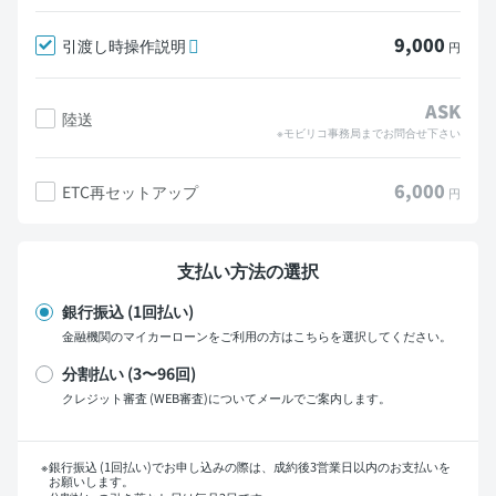
9,000
引渡し時操作説明
円
ASK
陸送
※モビリコ事務局までお問合せ下さい
6,000
ETC再セットアップ
円
支払い方法の選択
銀行振込 (1回払い)
金融機関のマイカーローンをご利用の方はこちらを選択してください。
分割払い (3〜96回)
クレジット審査 (WEB審査)についてメールでご案内します。
支払い回数
銀行振込 (1回払い)でお申し込みの際は、成約後3営業日以内のお支払いを
お願いします。