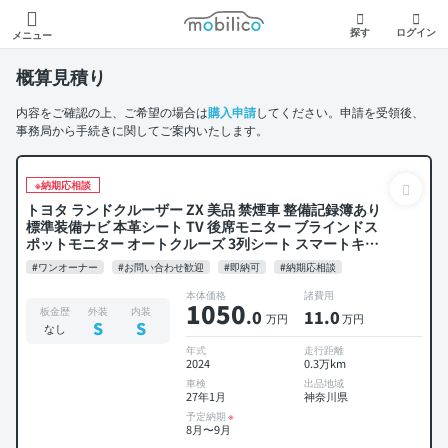
モビリコ
探す
ログイン
メニュー
概算見積り
内容をご確認の上、ご希望の場合は
購入申請
してください。申請を受領後、
事務局から手続きに関してご案内いたします。
※納期応相談
トヨタ ランドクルーザー ZX 美品 禁煙車 整備記録簿あり
標準装備ナビ 本革シート TV 後席モニター ブラインドス
ポットモニター オートクルーズ 3列シート スマートキー
ETC サンルーフ 電動バックドア バックモニター 全方位カ
#ワンオーナー
#お問い合わせ歓迎
#即納可
#納期応相談
メラ 衝突軽減 7人乗り
本体価格
諸費用
1050
板金歴
外装
内装
.0
11
.0
万円
万円
S
S
なし
年式
走行距離
2024
0.3万km
車検
出品地域
27年1月
神奈川県
予定納期
※
8月〜9月