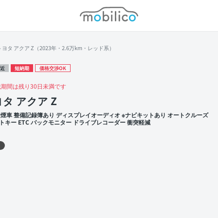
モビリコ
トヨタ アクア Z（2023年・2.6万km・レッド系）
近
短納期
価格交渉OK
載期間は残り30日未満です
タ アクア Z
禁煙車 整備記録簿あり ディスプレイオーディオ ※ナビキットあり オートクルーズ
トキー ETC バックモニター ドライブレコーダー 衝突軽減
 左前