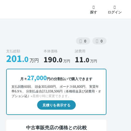
探す
ログイン
0
0
支払総額
本体価格
諸費用
201
.0
190
11
.0
.0
万円
万円
万円
外装 正面
27,000
月々
円の分割払いで購入できます
支払回数60回、 頭金303,600円、 ボーナス68,800円、 実質年
率6.9％、 分割払金合計2,038,506円（各種税金及び諸費用・オ
プション込）
※見積り時に変更できます。
見積りを表示する
中古車販売店の価格との比較