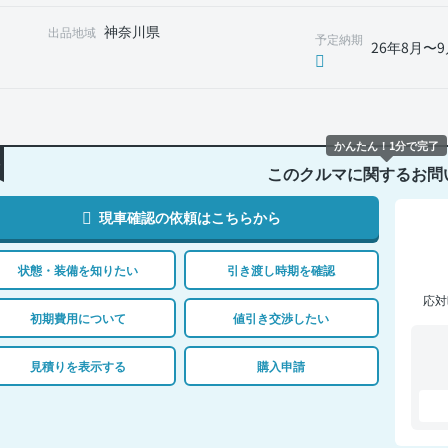
神奈川県
出品地域
予定納期
26年8月〜9
かんたん！1分で完了
このクルマに関するお問
現車確認の依頼はこちらから
状態・装備を知りたい
引き渡し時期を確認
応対
初期費用について
値引き交渉したい
見積りを表示する
購入申請