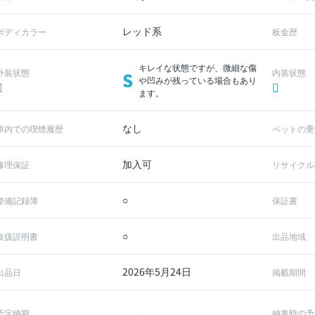
レッド系
ボディカラー
板金歴
キレイな状態ですが、微細な傷
外装状態
内装状態
S
や凹みが残っている場合もあり
ます。
なし
車内での喫煙履歴
ペットの乗
加入可
修理保証
リサイクル
○
整備記録簿
保証書
○
取扱説明書
出品地域
2026年5月24日
出品日
掲載期間
予定納期
納車時の予