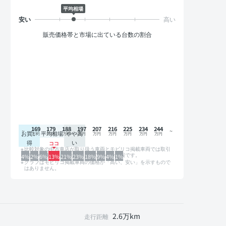
平均相場
販売価格帯と市場に出ている台数の割合
169
179
188
197
207
216
225
234
244
お買い
平均相場
やや高
得
い
比較対象の中古車店が取り扱う車両とモビリコ掲載車両では取引
形態や条件が異なるため、グラフは参考情報です。
4%
2%
6%
13%
21%
23%
18%
9%
4%
1%
グラフはモビリコ掲載車両の価格が「高い、安い」を示すもので
はありません。
2.6万km
走行距離