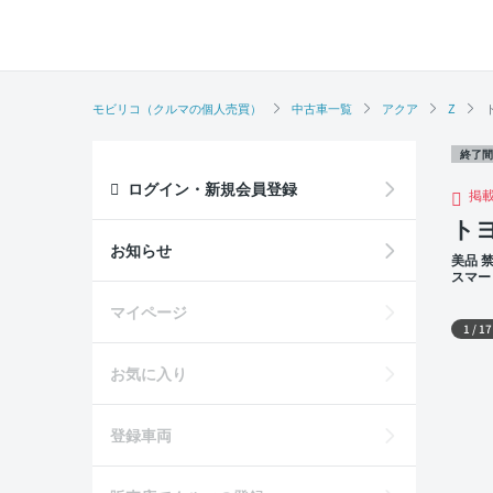
モビリコ（クルマの個人売買）
中古車一覧
アクア
Z
終了間
ログイン・新規会員登録
掲
トヨ
お知らせ
美品 
スマー
外装
マイページ
1
/
17
お気に入り
登録車両