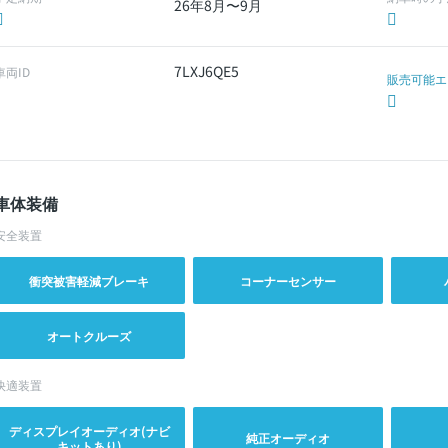
26年8月〜9月
7LXJ6QE5
車両ID
販売可能エ
車体装備
安全装置
衝突被害軽減ブレーキ
コーナーセンサー
オートクルーズ
快適装置
ディスプレイオーディオ(ナビ
純正オーディオ
キットあり)