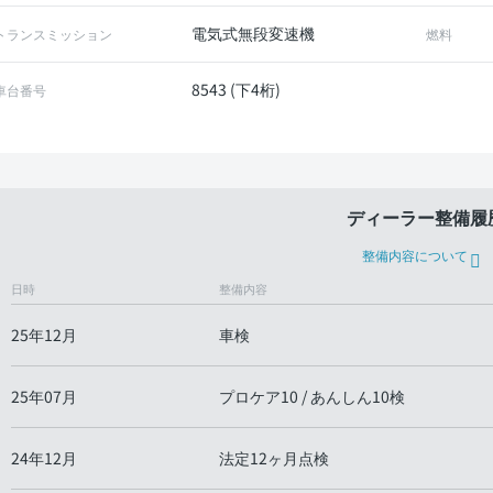
電気式無段変速機
トランスミッション
燃料
8543 (下4桁)
車台番号
ディーラー整備履
整備内容について
日時
整備内容
25年12月
車検
25年07月
プロケア10 / あんしん10検
24年12月
法定12ヶ月点検