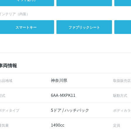
インテリア（内装）
スマートキー
ファブリックシート
車両情報
神奈川県
出品地域
取扱販売店
6AA-MXPK11
型式
駆動方式
5ドア / ハッチバック
ボディタイプ
ボディカラ
1490cc
排気量
定員