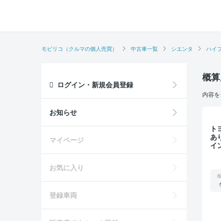
モビリコ（クルマの個人売買）
中古車一覧
シエンタ
ハイ
概算
ログイン・新規会員登録
内容を
お知らせ
トヨタ
あ
マイページ
イ
E
衝
お気に入り
登録車両