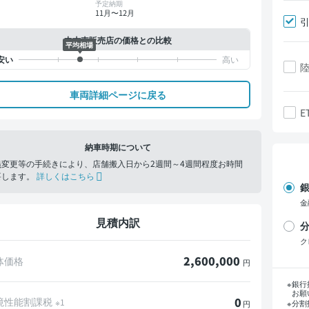
予定納期
11月〜12月
中古車販売店の価格との比較
平均相場
車両詳細ページに戻る
E
納車時期について
義変更等の手続きにより、店舗搬入日から2週間～4週間程度お時間
要します。
詳しくはこちら
銀
金
見積内訳
分
ク
2,600,000
体価格
円
支
銀行
お願
0
境性能割課税
※1
分割
円