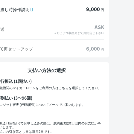
9,000
引渡し時操作説明
円
ASK
陸送
※モビリコ事務局までお問合せ下さい
6,000
TC再セットアップ
円
支払い方法の選択
行振込 (1回払い)
融機関のマイカーローンをご利用の方はこちらを選択してください。
割払い (3〜96回)
レジット審査 (WEB審査)についてメールでご案内します。
払い回数
振込 (1回払い)でお申し込みの際は、成約後3営業日以内のお支払いを
いします。
払いの引き落とし日は毎月2日です。