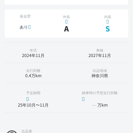
板金歴
外装
内装
A
S
あり
年式
車検
2024年11月
2027年11月
走行距離
出品地域
0.4万km
神奈川県
予定納期
納車時の予想走行距離
25年10月〜11月
---
万km
出品者