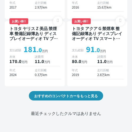
年式
走行距離
年式
走行距離
2017
2.9万km
2016
15.6万km
お買い得!!
お買い得!!
トヨタ ヤリス Z 美品 禁煙
トヨタ アクア G 禁煙車 整
車 整備記録簿あり ディス
備記録簿あり ディスプレイ
プレイオーディオ TV ブラ
オーディオ TV スマートキ
インドスポットモニター オ
ー ETC バックモニター 衝
181
91
ートクルーズ スマートキー
突軽減
.0
.0
支払総額
支払総額
万円
万円
ETC バックモニター 全方
本体
諸費用
本体
諸費用
位カメラ ドライブレコーダ
170.0
11
.0
80.0
11
.0
万円
万円
万円
万円
ー 衝突軽減
年式
走行距離
年式
走行距離
2024
0.3万km
2019
2.8万km
おすすめのコンパクトカーをもっと見る
最近チェックしたクルマはありません