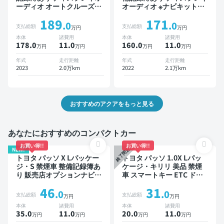
ーディオ オートクルーズ
オーディオ ※ナビキットあ
スマートキー ETC バック
り TV ブラインドスポット
189
171
モニター 衝突軽減
モニター オートクルーズ
.0
.0
支払総額
支払総額
万円
万円
スマートキー ETC バック
本体
諸費用
本体
諸費用
モニター 全方位カメラ ド
178.0
11
.0
160.0
11
.0
万円
万円
万円
万円
ライブレコーダー 衝突軽減
年式
走行距離
年式
走行距離
2023
2.0万km
2022
2.1万km
おすすめのアクアをもっと見る
あなたにおすすめのコンパクトカー
お買い得!!
お買い得!!
NEW!
終了間近
トヨタ パッソ X Lパッケー
トヨタ パッソ 1.0X Lパッ
ジ・S 禁煙車 整備記録簿あ
ケージ・キリリ 美品 禁煙
り 販売店オプションナビ
車 スマートキー ETC ドラ
TV スマートキー ETC バッ
イブレコーダー
46
31
クモニター ドライブレコー
.0
.0
支払総額
支払総額
万円
万円
ダー 衝突軽減
本体
諸費用
本体
諸費用
35.0
11
.0
20.0
11
.0
万円
万円
万円
万円