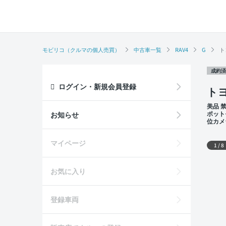
モビリコ（クルマの個人売買）
中古車一覧
RAV4
G
ト
成約済
ログイン・新規会員登録
トヨ
美品 
ポット
お知らせ
位カメ
席
外装
マイページ
1
/
8
お気に入り
登録車両