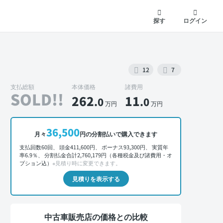
探す
ログイン
12
7
支払総額
本体価格
諸費用
SOLD!!
262
11
.0
.0
万円
万円
外装 正面
36,500
月々
円の分割払いで購入できます
支払回数60回、 頭金411,600円、 ボーナス93,300円、 実質年
率6.9％、 分割払金合計2,760,179円（各種税金及び諸費用・オ
プション込）
※見積り時に変更できます。
見積りを表示する
中古車販売店の価格との比較