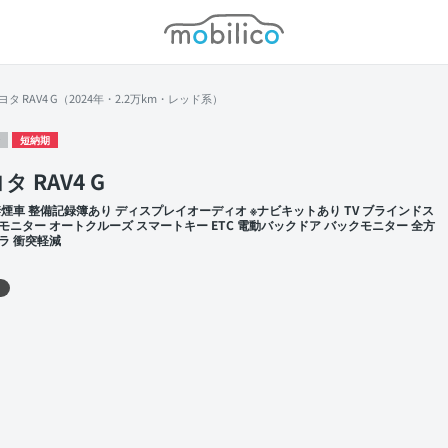
モビリコ
ヨタ RAV4 G（2024年・2.2万km・レッド系）
短納期
タ RAV4 G
禁煙車 整備記録簿あり ディスプレイオーディオ ※ナビキットあり TV ブラインドス
モニター オートクルーズ スマートキー ETC 電動バックドア バックモニター 全方
ラ 衝突軽減
 左前