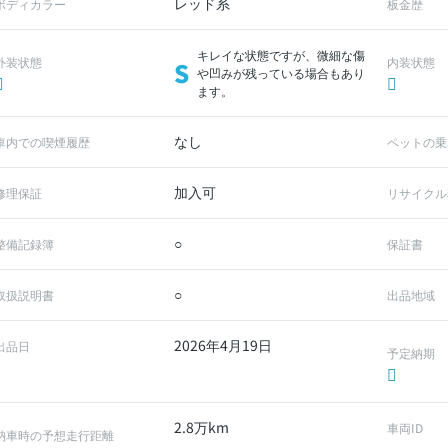
レッド系
ボディカラー
板金歴
キレイな状態ですが、微細な傷
外装状態
内装状態
S
や凹みが残っている場合もあり
ます。
なし
車内での喫煙履歴
ペットの乗
加入可
修理保証
リサイクル
○
整備記録簿
保証書
○
取扱説明書
出品地域
2026年4月19日
出品日
予定納期
2.8万km
車両ID
納車時の予想走行距離