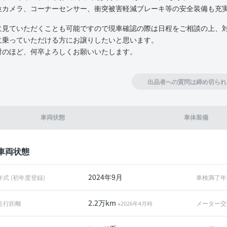
位カメラ、コーナーセンサー、衝突被害軽減ブレーキ等の安全装備も充
に見ていただくことも可能ですので現車確認の際は日程をご相談の上、
に乗っていただける方にお譲りしたいと思います。
討のほど、何卒よろしくお願いいたします。
出品者への質問は締め切られ
車両状態
車体装備
車両状態
2024年9月
年式 (初年度登録)
車検満了年
2.2万km
走行距離
メーター交
※2026年4月時