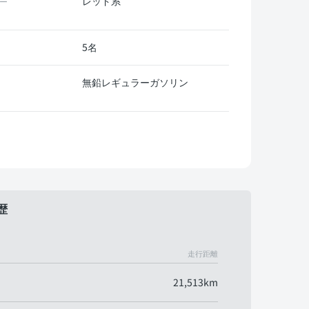
レッド系
ー
5名
無鉛レギュラーガソリン
歴
走行距離
21,513km