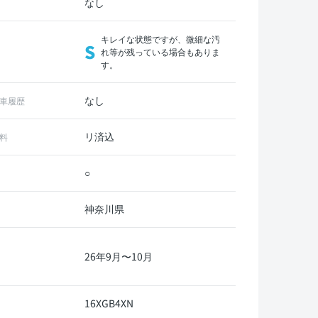
なし
キレイな状態ですが、微細な汚
S
れ等が残っている場合もありま
す。
なし
車履歴
リ済込
料
○
神奈川県
26年9月〜10月
16XGB4XN