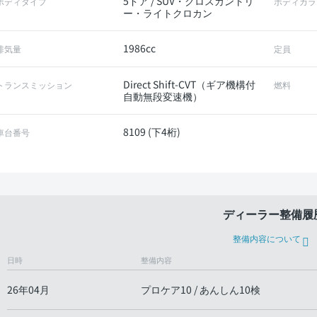
5ドア / SUV・クロスカントリ
ボディタイプ
ボディカラ
ー・ライトクロカン
1986cc
排気量
定員
Direct Shift-CVT（ギア機構付
トランスミッション
燃料
自動無段変速機）
8109 (下4桁)
車台番号
ディーラー整備履
整備内容について
日時
整備内容
26年04月
プロケア10 / あんしん10検