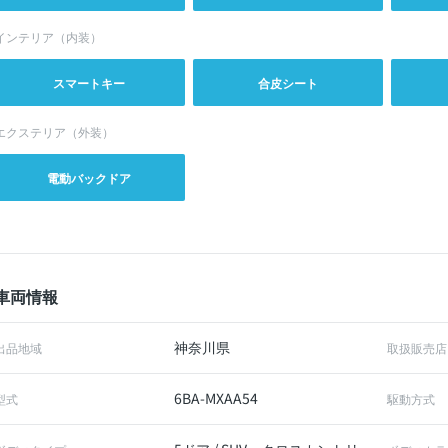
インテリア（内装）
スマートキー
合皮シート
エクステリア（外装）
電動バックドア
車両情報
神奈川県
出品地域
取扱販売店
6BA-MXAA54
型式
駆動方式