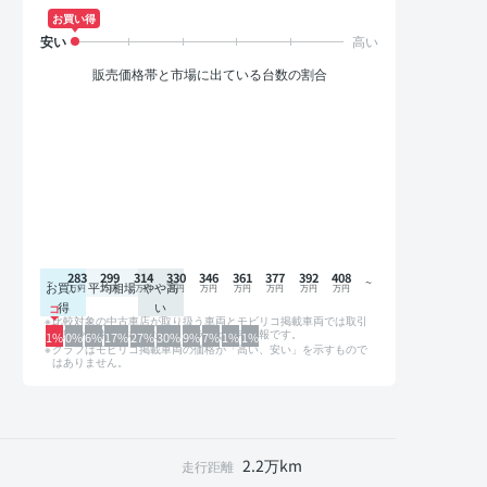
お買い得
販売価格帯と市場に出ている台数の割合
283
299
314
330
346
361
377
392
408
お買い
平均相場
やや高
得
い
比較対象の中古車店が取り扱う車両とモビリコ掲載車両では取引
形態や条件が異なるため、グラフは参考情報です。
1%
0%
6%
17%
27%
30%
9%
7%
1%
1%
グラフはモビリコ掲載車両の価格が「高い、安い」を示すもので
はありません。
2.2万km
走行距離