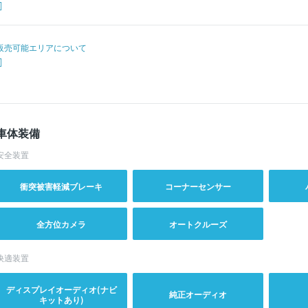
販売可能エリアについて
車体装備
安全装置
衝突被害軽減ブレーキ
コーナーセンサー
全方位カメラ
オートクルーズ
快適装置
ディスプレイオーディオ(ナビ
純正オーディオ
キットあり)