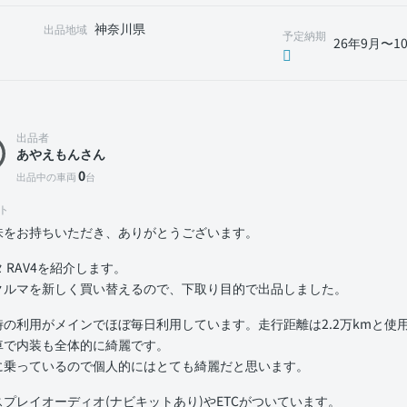
神奈川県
出品地域
予定納期
26年9月〜1
出品者
あやえもんさん
0
出品中の車両
台
ト
味をお持ちいただき、ありがとうございます。
 RAV4を紹介します。
クルマを新しく買い替えるので、下取り目的で出品しました。
時の利用がメインでほぼ毎日利用しています。走行距離は2.2万kmと使
車で内装も全体的に綺麗です。
に乗っているので個人的にはとても綺麗だと思います。
スプレイオーディオ(ナビキットあり)やETCがついています。