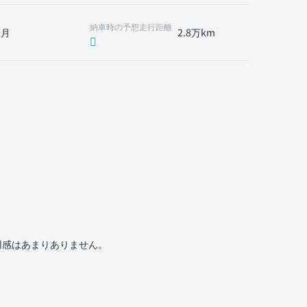
納車時の予想走行距離
0月
2.8万km
用感はあまりありません。