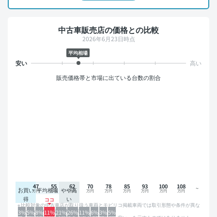
中古車販売店の価格との比較
2026年6月23日時点
平均相場
販売価格帯と市場に出ている台数の割合
47
55
62
70
78
85
93
100
108
お買い
平均相場
やや高
得
い
比較対象の中古車店が取り扱う車両とモビリコ掲載車両では取引形態や条件が異な
るため、グラフは参考情報です。
3%
5%
8%
11%
21%
26%
11%
6%
3%
5%