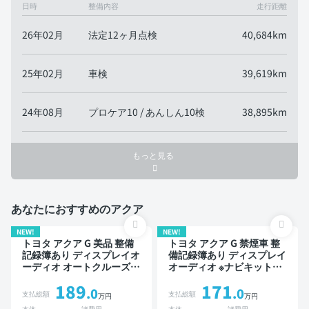
日時
整備内容
走行距離
26年02月
法定12ヶ月点検
40,684km
25年02月
車検
39,619km
24年08月
プロケア10 / あんしん10検
38,895km
もっと見る
あなたにおすすめのアクア
NEW!
NEW!
トヨタ アクア G 美品 整備
トヨタ アクア G 禁煙車 整
記録簿あり ディスプレイオ
備記録簿あり ディスプレイ
ーディオ オートクルーズ
オーディオ ※ナビキットあ
スマートキー ETC バック
り TV ブラインドスポット
189
171
モニター 衝突軽減
モニター オートクルーズ
.0
.0
支払総額
支払総額
万円
万円
スマートキー ETC バック
本体
諸費用
本体
諸費用