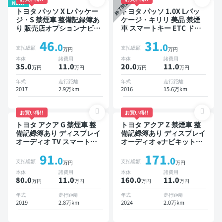
NEW!
終了間近
トヨタ パッソ X Lパッケー
トヨタ パッソ 1.0X Lパッ
ジ・S 禁煙車 整備記録簿あ
ケージ・キリリ 美品 禁煙
り 販売店オプションナビ
車 スマートキー ETC ドラ
TV スマートキー ETC バッ
イブレコーダー
46
31
クモニター ドライブレコー
.0
.0
支払総額
支払総額
万円
万円
ダー 衝突軽減
本体
諸費用
本体
諸費用
35.0
11
.0
20.0
11
.0
万円
万円
万円
万円
年式
走行距離
年式
走行距離
2017
2.9万km
2016
15.6万km
お買い得!!
お買い得!!
トヨタ アクア G 禁煙車 整
トヨタ アクア Z 禁煙車 整
備記録簿あり ディスプレイ
備記録簿あり ディスプレイ
オーディオ TV スマートキ
オーディオ ※ナビキットあ
ー ETC バックモニター 衝
り TV オートクルーズ ワイ
91
171
突軽減
ヤレスキー スマートキー
.0
.0
支払総額
支払総額
万円
万円
ETC バックモニター 全方
本体
諸費用
本体
諸費用
位カメラ 衝突軽減
80.0
11
.0
160.0
11
.0
万円
万円
万円
万円
年式
走行距離
年式
走行距離
2019
2.8万km
2024
2.0万km