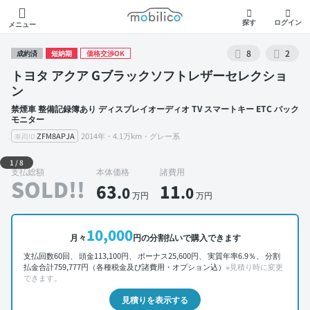
モビリコ
探す
ログイン
メニュー
8
2
成約済
短納期
価格交渉OK
トヨタ アクア Gブラックソフトレザーセレクショ
ン
禁煙車 整備記録簿あり ディスプレイオーディオ TV スマートキー ETC バック
モニター
ZFM8APJA
2014年・4.1万km・グレー系
車両ID
外装 左前
1
/
8
支払総額
本体価格
諸費用
SOLD!!
63
11
.0
.0
万円
万円
10,000
月々
円の分割払いで購入できます
支払回数60回、 頭金113,100円、 ボーナス25,600円、 実質年率6.9％、 分割
払金合計759,777円（各種税金及び諸費用・オプション込）
※見積り時に変更
できます。
見積りを表示する