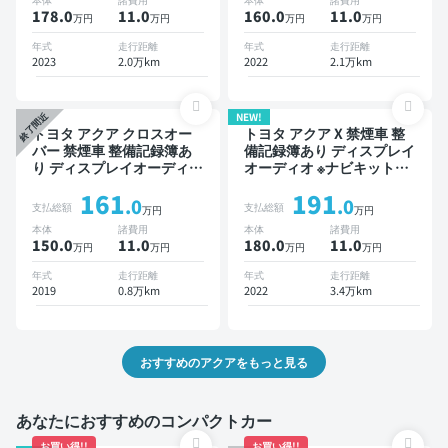
モニター 全方位カメラ ド
178.0
11
.0
160.0
11
.0
万円
万円
万円
万円
ライブレコーダー 衝突軽減
年式
走行距離
年式
走行距離
2023
2.0万km
2022
2.1万km
NEW!
終了間近
トヨタ アクア クロスオー
トヨタ アクア X 禁煙車 整
バー 禁煙車 整備記録簿あ
備記録簿あり ディスプレイ
り ディスプレイオーディオ
オーディオ ※ナビキットあ
※ナビキットあり TV スマー
り オートクルーズ スマー
161
191
トキー ETC バックモニタ
トキー ETC バックモニタ
.0
.0
支払総額
支払総額
万円
万円
ー ドライブレコーダー 衝
ー 全方位カメラ 衝突軽減
本体
諸費用
本体
諸費用
突軽減
150.0
11
.0
180.0
11
.0
万円
万円
万円
万円
年式
走行距離
年式
走行距離
2019
0.8万km
2022
3.4万km
おすすめのアクアをもっと見る
あなたにおすすめのコンパクトカー
お買い得!!
お買い得!!