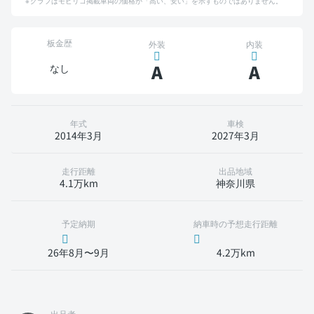
グラフはモビリコ掲載車両の価格が「高い、安い」を示すものではありません。
板金歴
外装
内装
A
A
なし
年式
車検
2014年3月
2027年3月
走行距離
出品地域
4.1万km
神奈川県
予定納期
納車時の予想走行距離
26年8月〜9月
4.2万km
出品者