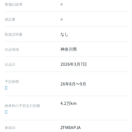
○
整備記録簿
○
保証書
なし
取扱説明書
神奈川県
出品地域
2026年3月7日
出品日
予定納期
26年8月〜9月
4.2万km
納車時の予想走行距離
ZFM8APJA
車両ID