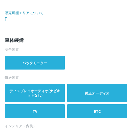
販売可能エリアについて
車体装備
安全装置
バックモニター
快適装置
ディスプレイオーディオ(ナビキ
純正オーディオ
ットなし)
TV
ETC
インテリア（内装）