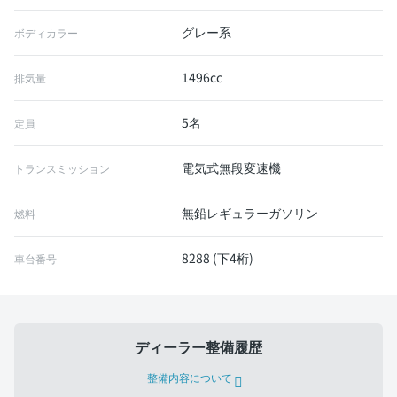
グレー系
ボディカラー
1496cc
排気量
5名
定員
電気式無段変速機
トランスミッション
無鉛レギュラーガソリン
燃料
8288 (下4桁)
車台番号
ディーラー整備履歴
整備内容について