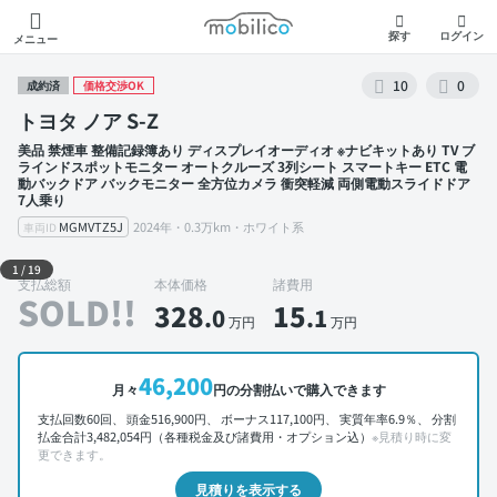
モビリコ
探す
ログイン
メニュー
10
0
成約済
価格交渉OK
トヨタ ノア S-Z
美品 禁煙車 整備記録簿あり ディスプレイオーディオ ※ナビキットあり TV ブ
ラインドスポットモニター オートクルーズ 3列シート スマートキー ETC 電
動バックドア バックモニター 全方位カメラ 衝突軽減 両側電動スライドドア
7人乗り
MGMVTZ5J
2024年・0.3万km・ホワイト系
車両ID
外装 左前
1
/
19
支払総額
本体価格
諸費用
SOLD!!
328
15
.0
.1
万円
万円
46,200
月々
円の分割払いで購入できます
支払回数60回、 頭金516,900円、 ボーナス117,100円、 実質年率6.9％、 分割
払金合計3,482,054円（各種税金及び諸費用・オプション込）
※見積り時に変
更できます。
見積りを表示する