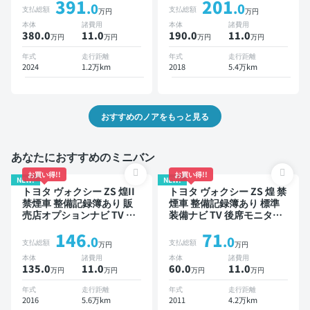
391
201
ター オートクルーズ 3列シ
ートキー ETC バックモニ
.0
.0
支払総額
支払総額
万円
万円
ート スマートキー ETC バ
ター ドライブレコーダー
本体
諸費用
本体
諸費用
ックモニター ドライブレコ
衝突軽減 両側電動スライド
380.0
11
.0
190.0
11
.0
万円
万円
万円
万円
ーダー 衝突軽減 7人乗り
ドア 8人乗り
年式
走行距離
年式
走行距離
2024
1.2万km
2018
5.4万km
おすすめのノアをもっと見る
あなたにおすすめのミニバン
お買い得!!
お買い得!!
NEW!
NEW!
トヨタ ヴォクシー ZS 煌II
トヨタ ヴォクシー ZS 煌 禁
禁煙車 整備記録簿あり 販
煙車 整備記録簿あり 標準
売店オプションナビ TV 後
装備ナビ TV 後席モニター
席モニター 3列シート スマ
3列シート ETC バックモニ
146
71
ートキー ETC バックモニ
ター 両側電動スライドドア
.0
.0
支払総額
支払総額
万円
万円
ター 衝突軽減 両側電動ス
8人乗り
本体
諸費用
本体
諸費用
ライドドア 7人乗り
135.0
11
.0
60.0
11
.0
万円
万円
万円
万円
年式
走行距離
年式
走行距離
2016
5.6万km
2011
4.2万km