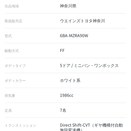
神奈川県
出品地域
ウエインズトヨタ神奈川
取扱販売店
6BA-MZRA90W
型式
FF
駆動方式
5ドア / ミニバン・ワンボックス
ボディタイプ
ホワイト系
ボディカラー
1986cc
排気量
7名
定員
Direct Shift-CVT（ギヤ機構付自動
トランスミッション
無段変速機）