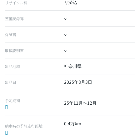
リ済込
リサイクル料
○
整備記録簿
○
保証書
○
取扱説明書
神奈川県
出品地域
2025年8月3日
出品日
予定納期
25年11月〜12月
0.4万km
納車時の予想走行距離