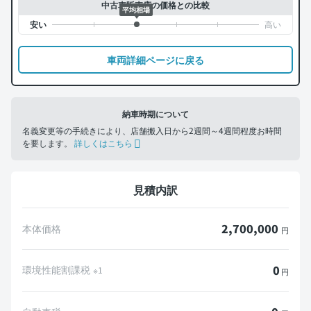
中古車販売店の価格との比較
平均相場
車両詳細ページに戻る
納車時期について
名義変更等の手続きにより、店舗搬入日から2週間～4週間程度お時間
を要します。
詳しくはこちら
見積内訳
2,700,000
本体価格
円
0
環境性能割課税
※1
円