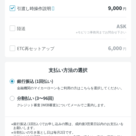
9,000
引渡し時操作説明
円
ASK
陸送
※モビリコ事務局までお問合せ下さい
6,000
ETC再セットアップ
円
支払い方法の選択
銀行振込 (1回払い)
金融機関のマイカーローンをご利用の方はこちらを選択してください。
分割払い (3〜96回)
クレジット審査 (WEB審査)についてメールでご案内します。
支払い回数
銀行振込 (1回払い)でお申し込みの際は、成約後3営業日以内のお支払いを
お願いします。
分割払いの引き落とし日は毎月2日です。