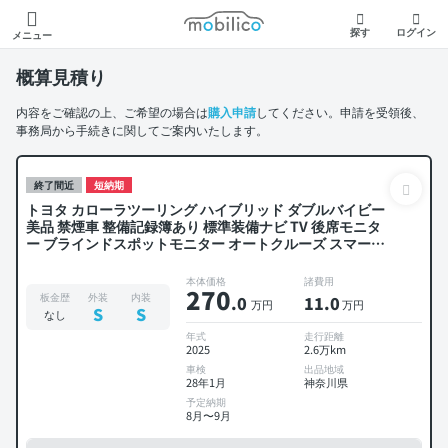
モビリコ
探す
ログイン
メニュー
概算見積り
内容をご確認の上、ご希望の場合は
購入申請
してください。申請を受領後、
事務局から手続きに関してご案内いたします。
終了間近
短納期
トヨタ カローラツーリング ハイブリッド ダブルバイビー
美品 禁煙車 整備記録簿あり 標準装備ナビ TV 後席モニタ
ー ブラインドスポットモニター オートクルーズ スマート
キー ETC バックモニター ドライブレコーダー 衝突軽減
本体価格
諸費用
270
板金歴
外装
内装
.0
11
.0
万円
万円
S
S
なし
年式
走行距離
2025
2.6万km
車検
出品地域
28年1月
神奈川県
予定納期
8月〜9月