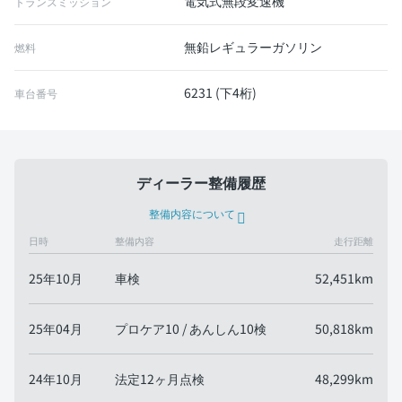
電気式無段変速機
トランスミッション
無鉛レギュラーガソリン
燃料
6231 (下4桁)
車台番号
ディーラー整備履歴
整備内容について
日時
整備内容
走行距離
25年10月
車検
52,451km
25年04月
プロケア10 / あんしん10検
50,818km
24年10月
法定12ヶ月点検
48,299km