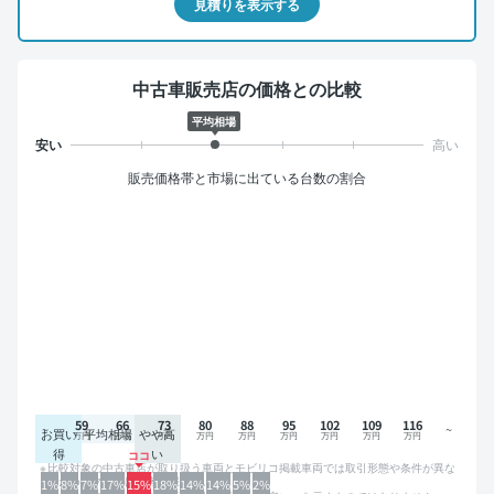
見積りを表示する
中古車販売店の価格との比較
平均相場
販売価格帯と市場に出ている台数の割合
59
66
73
80
88
95
102
109
116
お買い
平均相場
やや高
得
い
比較対象の中古車店が取り扱う車両とモビリコ掲載車両では取引形態や条件が異な
るため、グラフは参考情報です。
1%
8%
7%
17%
15%
18%
14%
14%
5%
2%