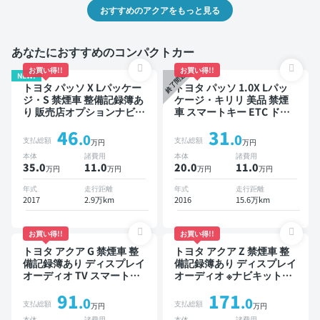
おすすめのアクアをもっと見る
あなたにおすすめのコンパクトカー
お買い得!!
お買い得!!
NEW!
終了間近
トヨタ パッソ X Lパッケー
トヨタ パッソ 1.0X Lパッ
ジ・S 禁煙車 整備記録簿あ
ケージ・キリリ 美品 禁煙
り 販売店オプションナビ
車 スマートキー ETC ドラ
TV スマートキー ETC バッ
イブレコーダー
46
31
クモニター ドライブレコー
.0
.0
支払総額
支払総額
万円
万円
ダー 衝突軽減
本体
諸費用
本体
諸費用
35.0
11
.0
20.0
11
.0
万円
万円
万円
万円
年式
走行距離
年式
走行距離
2017
2.9万km
2016
15.6万km
お買い得!!
お買い得!!
トヨタ アクア G 禁煙車 整
トヨタ アクア Z 禁煙車 整
備記録簿あり ディスプレイ
備記録簿あり ディスプレイ
オーディオ TV スマートキ
オーディオ ※ナビキットあ
ー ETC バックモニター 衝
り TV オートクルーズ ワイ
91
171
突軽減
ヤレスキー スマートキー
.0
.0
支払総額
支払総額
万円
万円
ETC バックモニター 全方
本体
諸費用
本体
諸費用