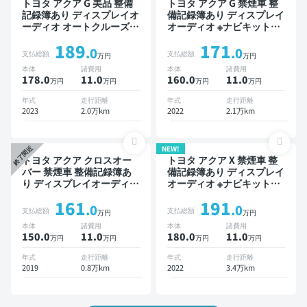
トヨタ アクア G 美品 整備
トヨタ アクア G 禁煙車 整
記録簿あり ディスプレイオ
備記録簿あり ディスプレイ
ーディオ オートクルーズ
オーディオ ※ナビキットあ
スマートキー ETC バック
り TV ブラインドスポット
189
171
モニター 衝突軽減
モニター オートクルーズ
.0
.0
支払総額
支払総額
万円
万円
スマートキー ETC バック
本体
諸費用
本体
諸費用
モニター 全方位カメラ ド
178.0
11
.0
160.0
11
.0
万円
万円
万円
万円
ライブレコーダー 衝突軽減
年式
走行距離
年式
走行距離
2023
2.0万km
2022
2.1万km
NEW!
終了間近
トヨタ アクア クロスオー
トヨタ アクア X 禁煙車 整
バー 禁煙車 整備記録簿あ
備記録簿あり ディスプレイ
り ディスプレイオーディオ
オーディオ ※ナビキットあ
※ナビキットあり TV スマー
り オートクルーズ スマー
161
191
トキー ETC バックモニタ
トキー ETC バックモニタ
.0
.0
支払総額
支払総額
万円
万円
ー ドライブレコーダー 衝
ー 全方位カメラ 衝突軽減
本体
諸費用
本体
諸費用
突軽減
150.0
11
.0
180.0
11
.0
万円
万円
万円
万円
年式
走行距離
年式
走行距離
2019
0.8万km
2022
3.4万km