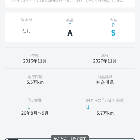
グラフはモビリコ掲載車両の価格が「高い、安い」を示すものではありません。
板金歴
外装
内装
A
S
なし
年式
車検
2016年11月
2027年11月
走行距離
出品地域
5.5万km
神奈川県
予定納期
納車時の予想走行距離
26年8月〜9月
5.7万km
かんたん！1分で完了