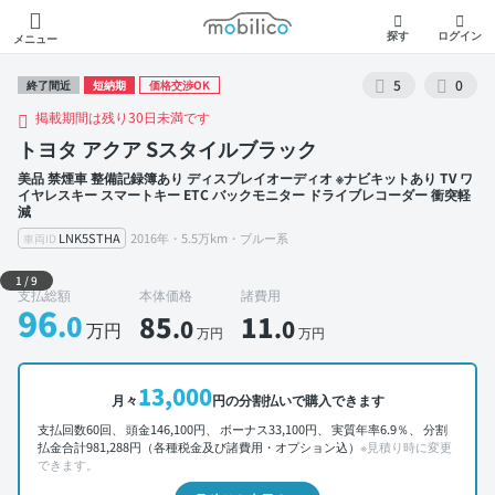
モビリコ
探す
ログイン
メニュー
5
0
終了間近
短納期
価格交渉OK
掲載期間は残り30日未満です
トヨタ アクア Sスタイルブラック
美品 禁煙車 整備記録簿あり ディスプレイオーディオ ※ナビキットあり TV ワ
イヤレスキー スマートキー ETC バックモニター ドライブレコーダー 衝突軽
減
LNK5STHA
2016年・5.5万km・ブルー系
車両ID
外装 左前
1
/
9
支払総額
本体価格
諸費用
96
.0
85
11
.0
.0
万円
万円
万円
13,000
月々
円の分割払いで購入できます
支払回数60回、 頭金146,100円、 ボーナス33,100円、 実質年率6.9％、 分割
払金合計981,288円（各種税金及び諸費用・オプション込）
※見積り時に変更
できます。