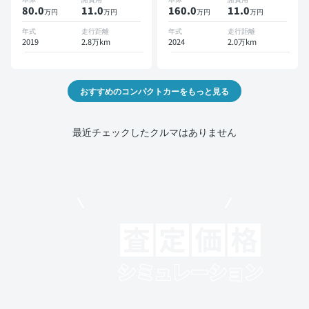
位カメラ 衝突軽減
80.0
11
.0
160.0
11
.0
万円
万円
万円
万円
年式
走行距離
年式
走行距離
2019
2.8万km
2024
2.0万km
おすすめのコンパクトカーをもっと見る
最近チェックしたクルマはありません
モビリコでクルマを売りたい方
クルマの将来的な価値を予測！