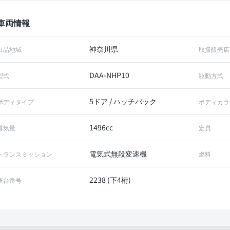
車両情報
神奈川県
出品地域
取扱販売店
DAA-NHP10
型式
駆動方式
5ドア / ハッチバック
ボディタイプ
ボディカラ
1496cc
排気量
定員
電気式無段変速機
トランスミッション
燃料
2238 (下4桁)
車台番号