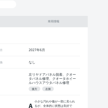
車両情報
2027年6月
月
なし
換
左リヤドアパネル脱着、クオー
タパネル修理、クオータホイー
ルハウスアウタパネル修理
後方
左側
小さな汚れや傷が一部に見られ
A
るが、全体的に状態は良好で