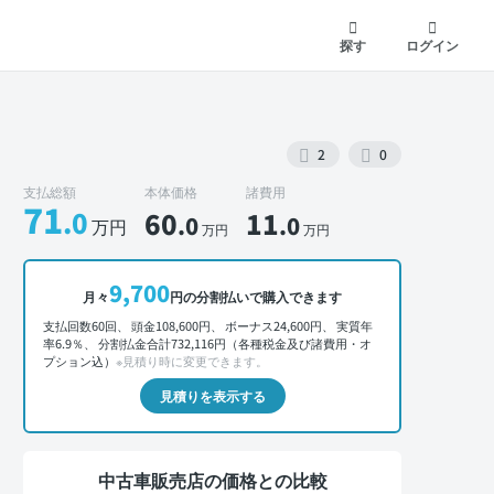
探す
ログイン
2
0
支払総額
本体価格
諸費用
71
.0
60
11
.0
.0
万円
万円
万円
外装 正面
9,700
月々
円の分割払いで購入できます
支払回数60回、 頭金108,600円、 ボーナス24,600円、 実質年
率6.9％、 分割払金合計732,116円（各種税金及び諸費用・オ
プション込）
※見積り時に変更できます。
見積りを表示する
中古車販売店の価格との比較