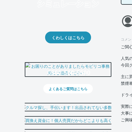
クルマの将来的な価値を予測！
出品や下取りの際の参考に。
くわしくはこちら
コメン
ご関
人気
今回
0800-500-5500
主に
禁煙
よくあるご質問はこちら
ドラ
実際
大事
ご興