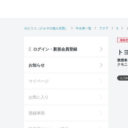
モビリコ（クルマの個人売買）
中古車一覧
アクア
S
価格交
ログイン・新規会員登録
トヨ
禁煙車
クモニ
お知らせ
後部座席
外装
1
/
14
マイページ
お気に入り
登録車両