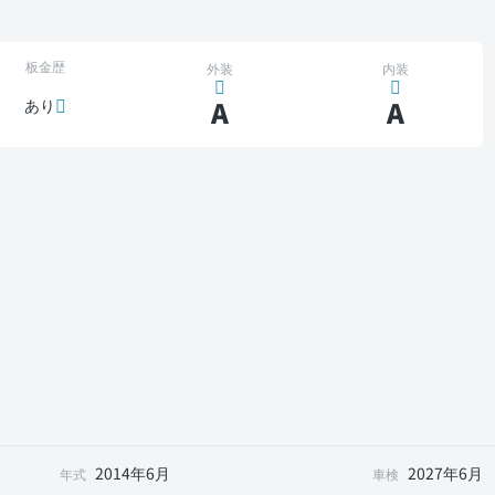
板金歴
外装
内装
A
A
あり
2014年6月
2027年6月
年式
車検