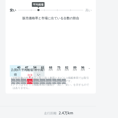
平均相場
販売価格帯と市場に出ている台数の割合
40
47
54
61
68
75
82
89
96
お買い
平均相場
やや高
得
い
比較対象の中古車店が取り扱う車両とモビリコ掲載車両では取引
形態や条件が異なるため、グラフは参考情報です。
2%
2%
11%
17%
15%
21%
16%
9%
3%
4%
グラフはモビリコ掲載車両の価格が「高い、安い」を示すもので
はありません。
2.4万km
走行距離