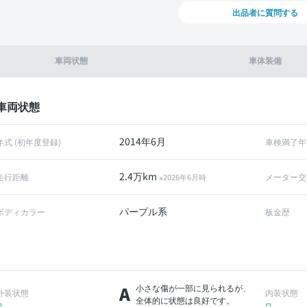
出品者に質問する
車両状態
車体装備
車両状態
2014年6月
年式 (初年度登録)
車検満了年
2.4万km
走行距離
メーター交
※2026年6月時
パープル系
ボディカラー
板金歴
A
小さな傷が一部に見られるが、
外装状態
内装状態
全体的に状態は良好です。