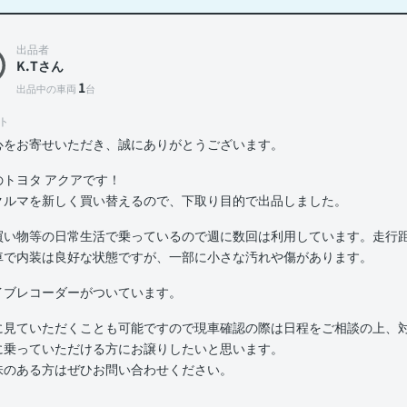
出品者
K.Tさん
1
出品中の車両
台
ト
心をお寄せいただき、誠にありがとうございます。
のトヨタ アクアです！
クルマを新しく買い替えるので、下取り目的で出品しました。
買い物等の日常生活で乗っているので週に数回は利用しています。走行距離
車で内装は良好な状態ですが、一部に小さな汚れや傷があります。
イブレコーダーがついています。
に見ていただくことも可能ですので現車確認の際は日程をご相談の上、
に乗っていただける方にお譲りしたいと思います。
味のある方はぜひお問い合わせください。