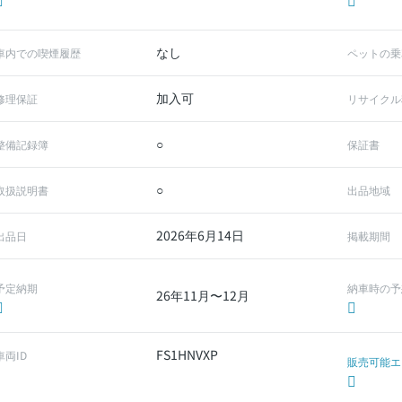
なし
車内での喫煙履歴
ペットの乗
加入可
修理保証
リサイクル
○
整備記録簿
保証書
○
取扱説明書
出品地域
2026年6月14日
出品日
掲載期間
予定納期
納車時の予
26年11月〜12月
FS1HNVXP
車両ID
販売可能エ