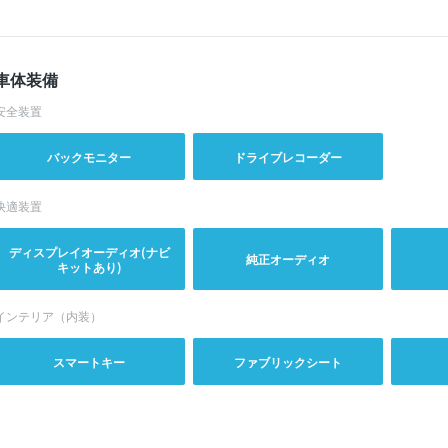
車体装備
安全装置
バックモニター
ドライブレコーダー
快適装置
ディスプレイオーディオ(ナビ
純正オーディオ
キットあり)
インテリア（内装）
スマートキー
ファブリックシート