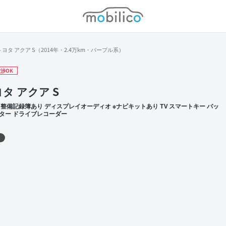
モビリコ
トヨタ アクア S（2014年・2.4万km・パープル系）
渉OK
タ アクア S
 整備記録簿あり ディスプレイオーディオ ※ナビキットあり TV スマートキー バッ
ター ドライブレコーダー
 左前