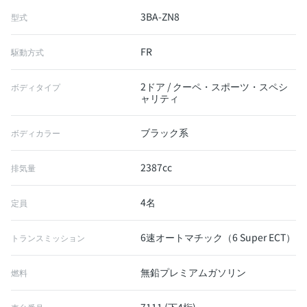
3BA-ZN8
型式
FR
駆動方式
2ドア / クーペ・スポーツ・スペシ
ボディタイプ
ャリティ
ブラック系
ボディカラー
2387cc
排気量
4名
定員
6速オートマチック（6 Super ECT）
トランスミッション
無鉛プレミアムガソリン
燃料