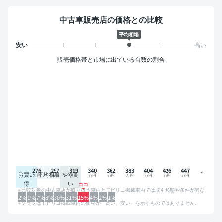
中古車販売店の価格との比較
平均相場
販売価格帯と市場に出ている台数の割合
276
297
319
340
362
383
404
426
447
お買い
平均相場
やや高
得
い
比較対象の中古車店が取り扱う車両とモビリコ掲載車両では取引形態や条件が異な
るため、グラフは参考情報です。
2%
1%
7%
8%
30%
31%
15%
4%
2%
1%
グラフはモビリコ掲載車両の価格が「高い、安い」を示すものではありません。