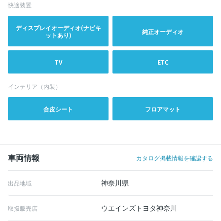
快適装置
ディスプレイオーディオ(ナビキ
純正オーディオ
ットあり)
TV
ETC
インテリア（内装）
合皮シート
フロアマット
車両情報
カタログ掲載情報を確認する
神奈川県
出品地域
ウエインズトヨタ神奈川
取扱販売店