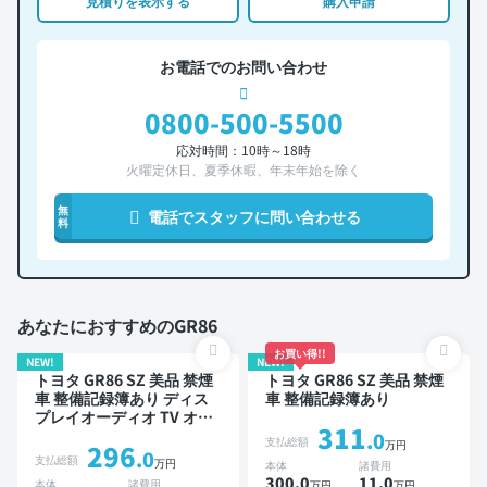
見積りを表示する
購入申請
お電話でのお問い合わせ
0800-500-5500
応対時間：10時～18時
火曜定休日、夏季休暇、年末年始を除く
無
電話でスタッフに問い合わせる
料
あなたにおすすめのGR86
お買い得!!
NEW!
NEW!
トヨタ GR86 SZ 美品 禁煙
トヨタ GR86 SZ 美品 禁煙
車 整備記録簿あり ディス
車 整備記録簿あり
プレイオーディオ TV オー
311
トクルーズ スマートキー
.0
支払総額
万円
296
ETC バックモニター ドラ
.0
支払総額
万円
本体
諸費用
イブレコーダー 衝突軽減
300.0
11
.0
本体
諸費用
万円
万円