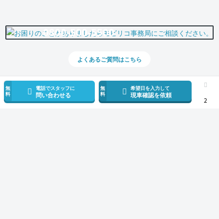
0800-500-5500
よくあるご質問はこちら
無
電話でスタッフに
無
希望日を入力して
料
料
問い合わせる
現車確認を依頼
2
スマホで新着情報を見逃さない
公式アプリを無料ダウンロード
モビリコ（クルマの個人売買）
中古車一覧
GR86
RZ
トヨタ GR86 