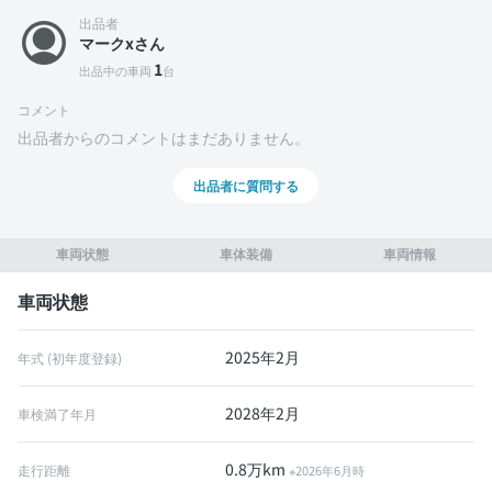
出品者
マークxさん
1
出品中の車両
台
コメント
出品者からのコメントはまだありません。
出品者に質問する
車両状態
車体装備
車両情報
車両状態
2025年2月
年式 (初年度登録)
2028年2月
車検満了年月
0.8万km
走行距離
※2026年6月時