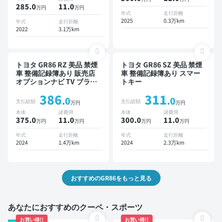
285.0
11
.0
万円
万円
年式
走行距離
2025
0.3万km
年式
走行距離
2022
3.1万km
トヨタ GR86 RZ 美品 禁煙
トヨタ GR86 SZ 美品 禁煙
車 整備記録簿あり 販売店
車 整備記録簿あり スマー
オプションナビ TV ブライ
トキー
ンドスポットモニター オー
386
311
トクルーズ スマートキー
.0
.0
支払総額
支払総額
万円
万円
ETC バックモニター ドラ
本体
諸費用
本体
諸費用
イブレコーダー 衝突軽減
375.0
11
.0
300.0
11
.0
万円
万円
万円
万円
年式
走行距離
年式
走行距離
2024
1.4万km
2024
2.3万km
おすすめのGR86をもっと見る
あなたにおすすめのクーペ・スポーツ
お買い得!!
お買い得!!