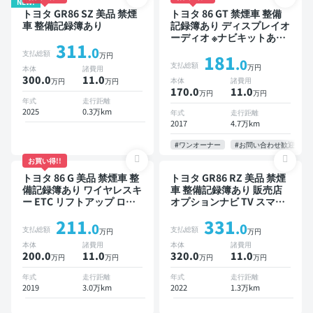
NEW!
トヨタ GR86 SZ 美品 禁煙
トヨタ 86 GT 禁煙車 整備
車 整備記録簿あり
記録簿あり ディスプレイオ
ーディオ ※ナビキットあり
311
TV オートクルーズ スマー
.0
支払総額
万円
181
トキー ETC バックモニタ
.0
支払総額
万円
本体
諸費用
ー
300.0
11
.0
本体
諸費用
万円
万円
170.0
11
.0
万円
万円
年式
走行距離
2025
0.3万km
年式
走行距離
2017
4.7万km
#ワンオーナー
#お問い合わせ歓迎
お買い得!!
トヨタ 86 G 美品 禁煙車 整
トヨタ GR86 RZ 美品 禁煙
備記録簿あり ワイヤレスキ
車 整備記録簿あり 販売店
ー ETC リフトアップ ロー
オプションナビ TV スマー
ダウン
トキー ETC バックモニタ
211
331
ー ドライブレコーダー
.0
.0
支払総額
支払総額
万円
万円
本体
諸費用
本体
諸費用
200.0
11
.0
320.0
11
.0
万円
万円
万円
万円
年式
走行距離
年式
走行距離
2019
3.0万km
2022
1.3万km