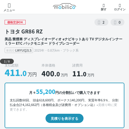
モビリコ
探す
ログイン
メニュー
2
0
価格交渉OK
トヨタ GR86 RZ
美品 禁煙車 ディスプレイオーディオ ※ナビキットあり TV デジタルインナー
ミラー ETC バックモニター ドライブレコーダー
LWYUQ2LS
2025年・0.8万km・ブラック系
車両ID
外装 左前
1
/
8
支払総額
本体価格
諸費用
411
.0
400
11
.0
.0
万円
万円
万円
55,200
月々
円の分割払いで購入できます
支払回数60回、 頭金618,600円、 ボーナス140,200円、 実質年率6.9％、 分割
払金合計4,162,662円（各種税金及び諸費用・オプション込）
※見積り時に変
更できます。
見積りを表示する