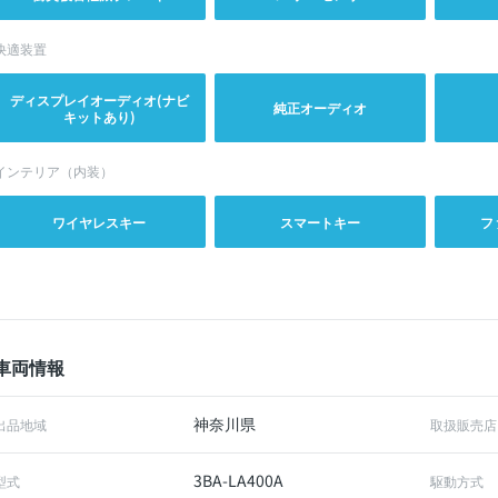
快適装置
ディスプレイオーディオ(ナビ
純正オーディオ
キットあり)
インテリア（内装）
ワイヤレスキー
スマートキー
フ
車両情報
神奈川県
出品地域
取扱販売店
3BA-LA400A
型式
駆動方式