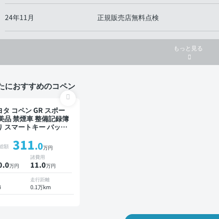
24年11月
正規販売店無料点検
もっと見る
たにおすすめのコペン
ヨタ コペン GR スポー
 美品 禁煙車 整備記録簿
り スマートキー バック
ニター
311
.0
総額
万円
諸費用
0.0
11
.0
万円
万円
走行距離
4
0.1万km