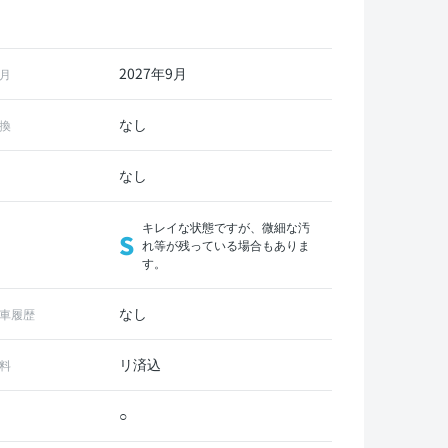
2027年9月
月
なし
換
なし
キレイな状態ですが、微細な汚
S
れ等が残っている場合もありま
す。
なし
車履歴
リ済込
料
○