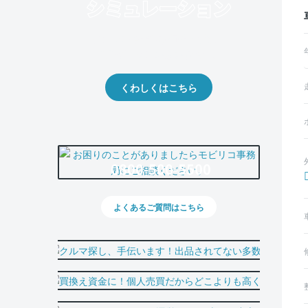
クルマの将来的な価値を予測！
出品や下取りの際の参考に。
くわしくはこちら
0800-500-5500
よくあるご質問はこちら