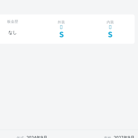
板金歴
外装
内装
S
S
なし
2024年9月
2027年9月
年式
車検