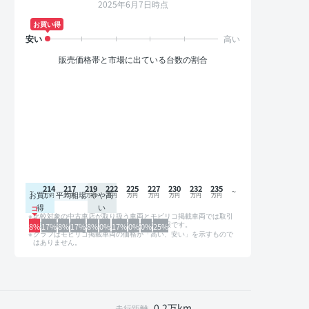
2025年6月7日時点
お買い得
販売価格帯と市場に出ている台数の割合
214
217
219
222
225
227
230
232
235
お買い
平均相場
やや高
得
い
比較対象の中古車店が取り扱う車両とモビリコ掲載車両では取引
形態や条件が異なるため、グラフは参考情報です。
8%
17%
8%
17%
8%
0%
17%
0%
0%
25%
グラフはモビリコ掲載車両の価格が「高い、安い」を示すもので
はありません。
0.2万km
走行距離