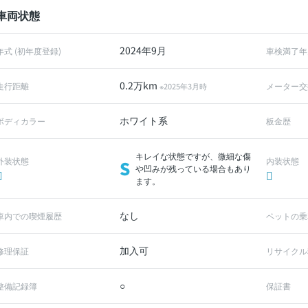
車両状態
2024年9月
年式 (初年度登録)
車検満了年
0.2万km
走行距離
メーター交
※2025年3月時
ホワイト系
ボディカラー
板金歴
キレイな状態ですが、微細な傷
外装状態
内装状態
S
や凹みが残っている場合もあり
ます。
なし
車内での喫煙履歴
ペットの乗
加入可
修理保証
リサイクル
○
整備記録簿
保証書