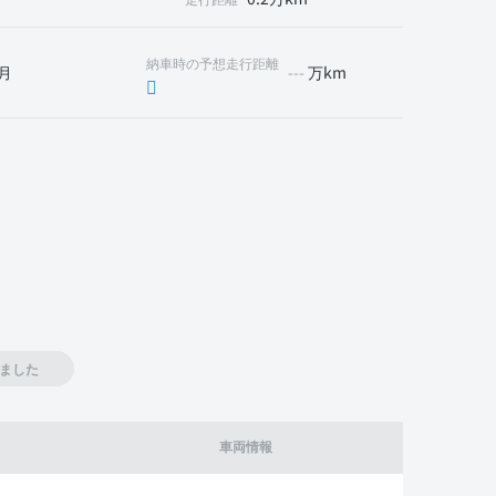
納車時の予想走行距離
月
---
万km
ました
車両情報