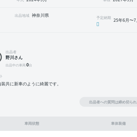
神奈川県
出品地域
予定納期
25年6月〜7
出品者
野川さん
0
出品中の車両
台
ト
内装共に新車のように綺麗です。
出品者への質問は締め切られ
車両状態
車体装備