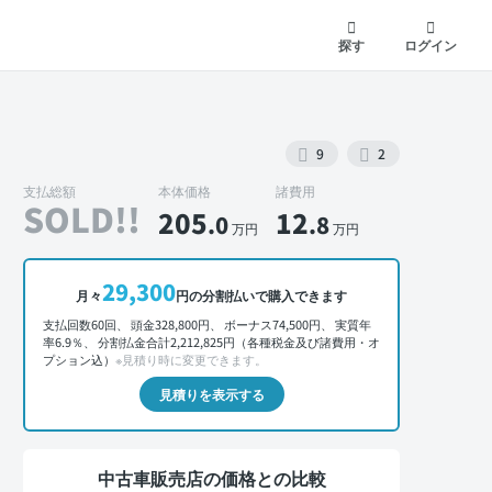
探す
ログイン
9
2
支払総額
本体価格
諸費用
SOLD!!
205
12
.0
.8
万円
万円
外装 正面
29,300
月々
円の分割払いで購入できます
支払回数60回、 頭金328,800円、 ボーナス74,500円、 実質年
率6.9％、 分割払金合計2,212,825円（各種税金及び諸費用・オ
プション込）
※見積り時に変更できます。
見積りを表示する
中古車販売店の価格との比較