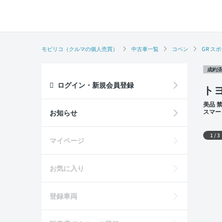
モビリコ（クルマの個人売買）
中古車一覧
コペン
GR ス
成約済
ログイン・新規会員登録
トヨ
美品 
スマー
お知らせ
外装
1
/
3
マイページ
お気に入り
登録車両