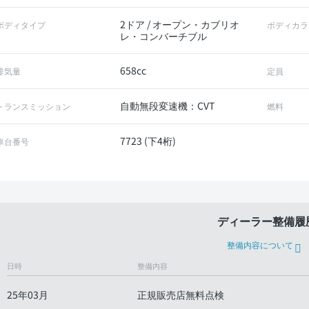
2ドア / オープン・カブリオ
ボディタイプ
ボディカラ
レ・コンバーチブル
658cc
排気量
定員
自動無段変速機：CVT
トランスミッション
燃料
7723 (下4桁)
車台番号
ディーラー整備履
整備内容について
日時
整備内容
25年03月
正規販売店無料点検