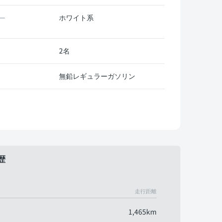
ホワイト系
ー
2名
無鉛レギュラーガソリン
歴
走行距離
1,465km