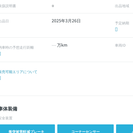
○
取扱説明書
出品地域
2025年3月26日
出品日
予定納期
---
万km
車両ID
納車時の予想走行距離
販売可能エリアについて
車体装備
安全装置
衝突被害軽減ブレーキ
コーナーセンサー