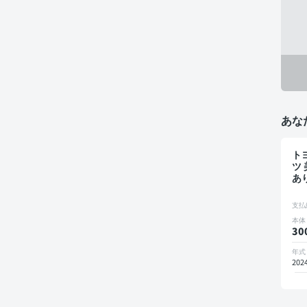
あな
ト
ツ
あ
モ
支払
本体
30
年式
202