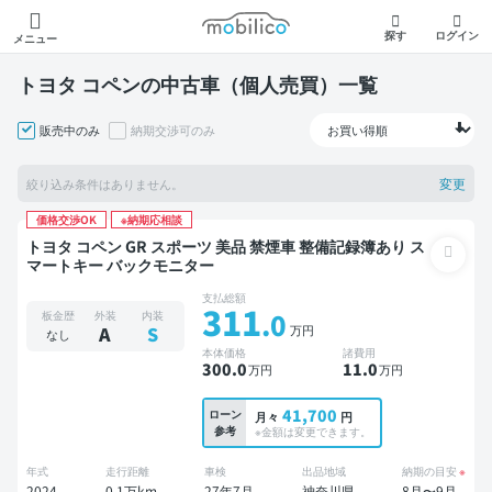
モビリコ
探す
ログイン
メニュー
トヨタ コペンの中古車（個人売買）一覧
販売中のみ
納期交渉可のみ
変更
絞り込み条件はありません。
価格交渉OK
※納期応相談
トヨタ コペン GR スポーツ 美品 禁煙車 整備記録簿あり ス
マートキー バックモニター
支払総額
311
.0
板金歴
外装
内装
万円
A
S
なし
本体価格
諸費用
300
.0
11
.0
万円
万円
41,700
ローン
月々
円
参考
※金額は変更できます。
年式
走行距離
車検
出品地域
納期の目安
※
2024
0.1万km
27年7月
神奈川県
8月〜9月