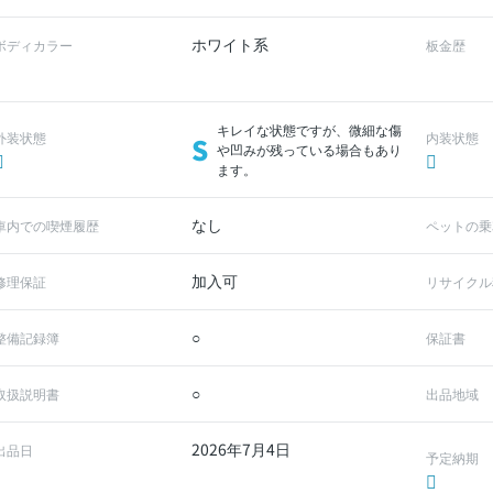
ホワイト系
ボディカラー
板金歴
キレイな状態ですが、微細な傷
外装状態
内装状態
S
や凹みが残っている場合もあり
ます。
なし
車内での喫煙履歴
ペットの乗
加入可
修理保証
リサイクル
○
整備記録簿
保証書
○
取扱説明書
出品地域
2026年7月4日
出品日
予定納期