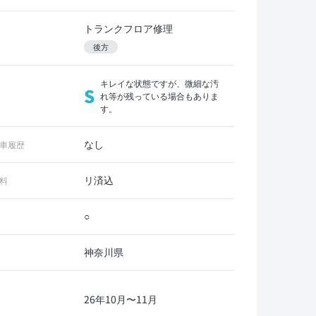
トランクフロア修理
後方
キレイな状態ですが、微細な汚
S
れ等が残っている場合もありま
す。
なし
車履歴
リ済込
料
○
神奈川県
26年10月〜11月