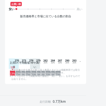
お買い得
販売価格帯と市場に出ている台数の割合
270
273
276
279
282
284
287
290
293
お買い
平均相場
やや高
得
い
比較対象の中古車店が取り扱う車両とモビリコ掲載車両では取引
形態や条件が異なるため、グラフは参考情報です。
13%
13%
0%
13%
25%
0%
0%
25%
0%
13%
グラフはモビリコ掲載車両の価格が「高い、安い」を示すもので
はありません。
0.7万km
走行距離