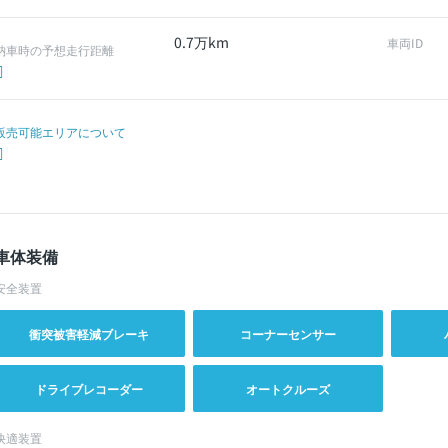
0.7万km
車両ID
納車時の予想走行距離
販売可能エリアについて
車体装備
安全装置
衝突被害軽減ブレーキ
コーナーセンサー
ドライブレコーダー
オートクルーズ
快適装置