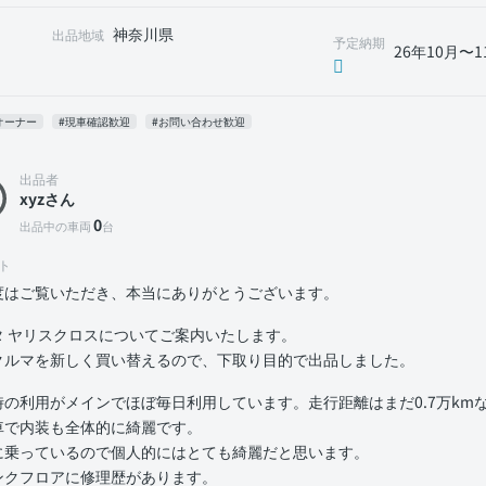
神奈川県
出品地域
予定納期
26年10月〜1
オーナー
#現車確認歓迎
#お問い合わせ歓迎
出品者
xyzさん
0
出品中の車両
台
ト
度はご覧いただき、本当にありがとうございます。
タ ヤリスクロスについてご案内いたします。
クルマを新しく買い替えるので、下取り目的で出品しました。
時の利用がメインでほぼ毎日利用しています。走行距離はまだ0.7万km
車で内装も全体的に綺麗です。
に乗っているので個人的にはとても綺麗だと思います。
ンクフロアに修理歴があります。