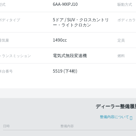
6AA-MXPJ10
型式
駆動方式
5ドア / SUV・クロスカントリ
ボディタイプ
ボディカラ
ー・ライトクロカン
1490cc
排気量
定員
電気式無段変速機
トランスミッション
燃料
5519 (下4桁)
車台番号
ディーラー整備履
整備内容について
日時
整備内容