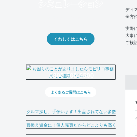
ディ
全方
クルマの将来的な価値を予測！
出品や下取りの際の参考に。
実際
大事
くわしくはこちら
ご検
0800-500-5500
よくあるご質問はこちら