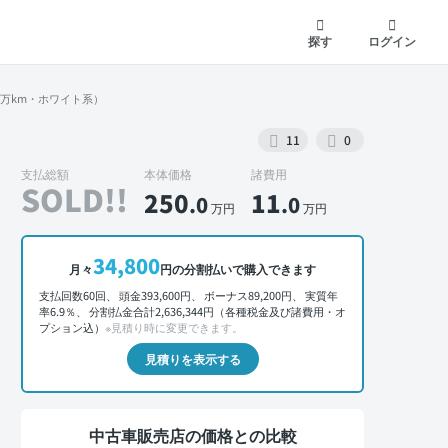
探す
ログイン
.7万km・ホワイト系）
11
0
支払総額
本体価格
諸費用
SOLD!!
250
11
.0
.0
万円
万円
外装 正面
34,800
月々
円の分割払いで購入できます
支払回数60回、 頭金393,600円、 ボーナス89,200円、 実質年
率6.9％、 分割払金合計2,636,344円（各種税金及び諸費用・オ
プション込）
※見積り時に変更できます。
見積りを表示する
中古車販売店の価格との比較