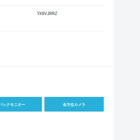
YX8VJRRZ
バックモニター
全方位カメラ