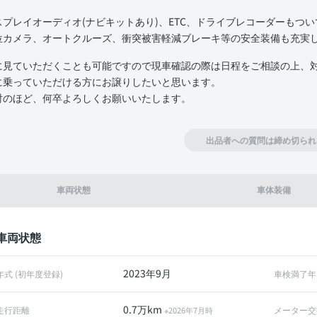
スプレイオーディオ(ナビキットあり)、ETC、ドライブレコーダーもつ
位カメラ、オートクルーズ、衝突被害軽減ブレーキ等の安全装備も充実
に見ていただくことも可能ですので現車確認の際は日程をご相談の上、
に乗っていただける方にお譲りしたいと思います。
討のほど、何卒よろしくお願いいたします。
出品者への質問は締め切られ
車両状態
車体装備
車両状態
2023年9月
年式 (初年度登録)
車検満了年
0.7万km
走行距離
メーター交
※2026年7月時