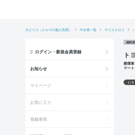
モビリコ（クルマの個人売買）
中古車一覧
ヤリスクロス
成約済
ログイン・新規会員登録
ト
禁煙車
マート
お知らせ
席
外装
1
/
8
マイページ
お気に入り
登録車両