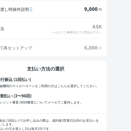
9,000
引渡し時操作説明
円
ASK
陸送
※モビリコ事務局までお問合せ下さい
6,000
TC再セットアップ
円
支払い方法の選択
行振込 (1回払い)
融機関のマイカーローンをご利用の方はこちらを選択してください。
割払い (3〜96回)
レジット審査 (WEB審査)についてメールでご案内します。
払い回数
振込 (1回払い)でお申し込みの際は、成約後3営業日以内のお支払いを
いします。
払いの引き落とし日は毎月2日です。