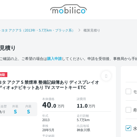
モビリコ
トヨタ アクア S（2013年・5.7万km・ブラック系）
概算見積り
見積り
ご確認の上、ご希望の場合は
購入申請
してください。申請を受領後、事務局から手
納期
ア S 禁煙車 整備記録簿あり ディスプレイオ
ディオ ※ナビキットあり TV スマートキー ETC
本体価格
諸費用
40
.0
11
.0
万円
万円
板金歴
外装
内装
S
S
あり
年式
走行距離
2013
5.7万km
車検
出品地域
28年5月
神奈川県
予定納期