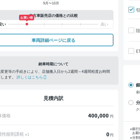
9月〜10月
中古車販売店の価格との比較
お買い得
車両詳細ページに戻る
E
納車時期について
義変更等の手続きにより、店舗搬入日から2週間～4週間程度お時間
要します。
詳しくはこちら
銀
金
見積内訳
分
ク
400,000
体価格
円
支
銀行
お願
0
境性能割課税
※1
円
分割