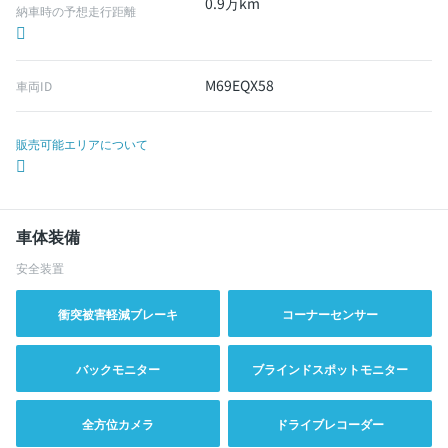
0.9万km
納車時の予想走行距離
M69EQX58
車両ID
販売可能エリアについて
車体装備
安全装置
衝突被害軽減ブレーキ
コーナーセンサー
バックモニター
ブラインドスポットモニター
全方位カメラ
ドライブレコーダー