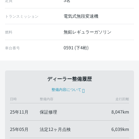
5名
定員
電気式無段変速機
トランスミッション
無鉛レギュラーガソリン
燃料
0591 (下4桁)
車台番号
ディーラー整備履歴
整備内容について
日時
整備内容
走行距離
25年11月
保証修理
8,047km
25年05月
法定12ヶ月点検
6,039km