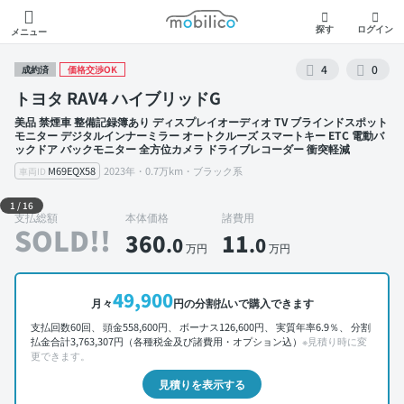
モビリコ
探す
ログイン
メニュー
4
0
成約済
価格交渉OK
トヨタ RAV4 ハイブリッドG
美品 禁煙車 整備記録簿あり ディスプレイオーディオ TV ブラインドスポット
モニター デジタルインナーミラー オートクルーズ スマートキー ETC 電動バ
ックドア バックモニター 全方位カメラ ドライブレコーダー 衝突軽減
M69EQX58
2023年・0.7万km・ブラック系
車両ID
外装 左前
1
/
16
支払総額
本体価格
諸費用
SOLD!!
360
11
.0
.0
万円
万円
49,900
月々
円の分割払いで購入できます
支払回数60回、 頭金558,600円、 ボーナス126,600円、 実質年率6.9％、 分割
払金合計3,763,307円（各種税金及び諸費用・オプション込）
※見積り時に変
更できます。
見積りを表示する