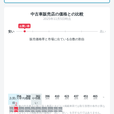
中古車販売店の価格との比較
2025年11月5日時点
お買い得
販売価格帯と市場に出ている台数の割合
354
368
382
396
410
423
437
451
465
お買い
平均相場
やや高
得
い
比較対象の中古車店が取り扱う車両とモビリコ掲載車両では取引形態や条件が異な
るため、グラフは参考情報です。
5%
8%
10%
15%
3%
18%
21%
15%
3%
3%
グラフはモビリコ掲載車両の価格が「高い、安い」を示すものではありません。