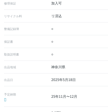
加入可
修理保証
リ済込
リサイクル料
○
整備記録簿
○
保証書
○
取扱説明書
神奈川県
出品地域
2025年5月18日
出品日
予定納期
25年11月〜12月