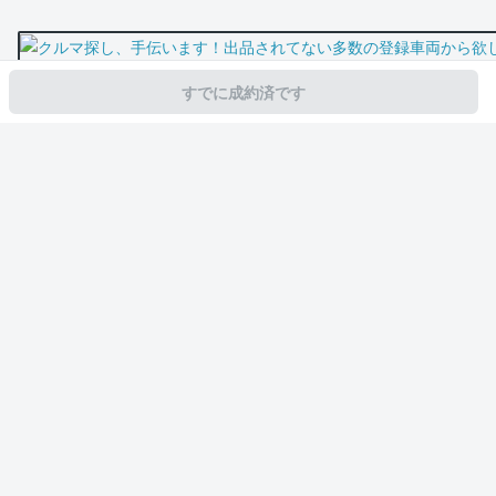
すでに成約済です
スマホで新着情報を見逃さない
公式アプリを無料ダウンロード
モビリコ（クルマの個人売買）
中古車一覧
RAV4
ハイブリッドG
ト
サービス規約とその他情報
販売可能エリア
運営会社