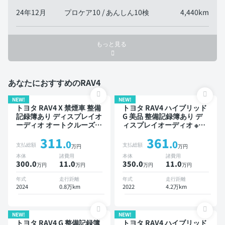
24年12月
プロケア10 / あんしん10検
4,440km
もっと見る
あなたにおすすめのRAV4
NEW!
NEW!
トヨタ RAV4 X 禁煙車 整備
トヨタ RAV4 ハイブリッド
記録簿あり ディスプレイオ
G 美品 整備記録簿あり デ
ーディオ オートクルーズ
ィスプレイオーディオ ※ナ
スマートキー ETC バック
ビキットあり TV ブライン
311
361
モニター ドライブレコーダ
ドスポットモニター オート
.0
.0
支払総額
支払総額
万円
万円
ー フルエアロ 衝突軽減
クルーズ スマートキー
本体
諸費用
本体
諸費用
ETC 電動バックドア バッ
300.0
11
.0
350.0
11
.0
万円
万円
万円
万円
クモニター 全方位カメラ
ドライブレコーダー 衝突軽
年式
走行距離
年式
走行距離
減
2024
0.8万km
2022
4.2万km
NEW!
NEW!
トヨタ RAV4 G 整備記録簿
トヨタ RAV4 ハイブリッド