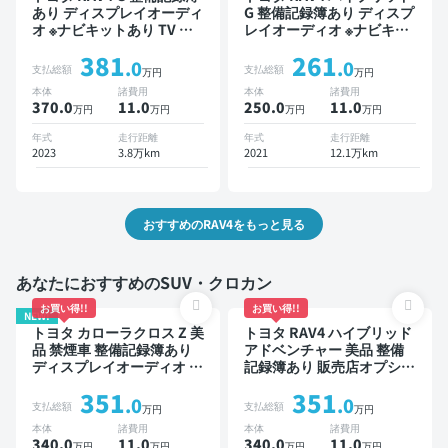
あり ディスプレイオーディ
G 整備記録簿あり ディスプ
オ ※ナビキットあり TV ブ
レイオーディオ ※ナビキッ
ラインドスポットモニター
トあり ブラインドスポット
381
261
オートクルーズ スマートキ
モニター オートクルーズ
.0
.0
支払総額
支払総額
万円
万円
ー ETC 電動バックドア バ
スマートキー ETC 電動バ
本体
諸費用
本体
諸費用
ックモニター 全方位カメラ
ックドア バックモニター
370.0
11
.0
250.0
11
.0
万円
万円
万円
万円
ドライブレコーダー 衝突軽
全方位カメラ ドライブレコ
減
ーダー 衝突軽減
年式
走行距離
年式
走行距離
2023
3.8万km
2021
12.1万km
おすすめのRAV4をもっと見る
あなたにおすすめのSUV・クロカン
お買い得!!
お買い得!!
NEW!
トヨタ カローラクロス Z 美
トヨタ RAV4 ハイブリッド
品 禁煙車 整備記録簿あり
アドベンチャー 美品 整備
ディスプレイオーディオ ※
記録簿あり 販売店オプショ
ナビキットあり ブラインド
ンナビ TV ブラインドスポ
351
351
スポットモニター オートク
ットモニター デジタルイン
.0
.0
支払総額
支払総額
万円
万円
ルーズ スマートキー ETC
ナーミラー オートクルーズ
本体
諸費用
本体
諸費用
電動バックドア バックモニ
スマートキー ETC バック
340.0
11
.0
340.0
11
.0
万円
万円
万円
万円