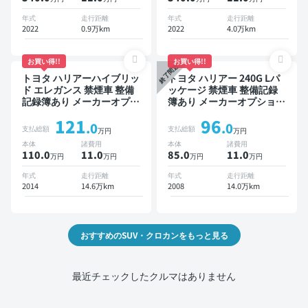
ター 全方位カメラ ドライ
モニター ドライブレコーダ
ブレコーダー 衝突軽減
ー 衝突軽減
年式
走行距離
年式
走行距離
2022
0.9万km
2022
4.0万km
お買い得!!
お買い得!!
終了間近
トヨタ ハリアーハイブリッ
トヨタ ハリアー 240G Lパ
ド エレガンス 禁煙車 整備
ッケージ 禁煙車 整備記録
記録簿あり メーカーオプシ
簿あり メーカーオプション
ョンナビ TV スマートキー
ナビ TV ワイヤレスキー
121
96
ETC バックモニター ドラ
ETC サンルーフ バックモ
.0
.0
支払総額
支払総額
万円
万円
イブレコーダー
ニター ドライブレコーダー
本体
諸費用
本体
諸費用
110.0
11
.0
85.0
11
.0
万円
万円
万円
万円
年式
走行距離
年式
走行距離
2014
14.6万km
2008
14.0万km
おすすめのSUV・クロカンをもっと見る
最近チェックしたクルマはありません