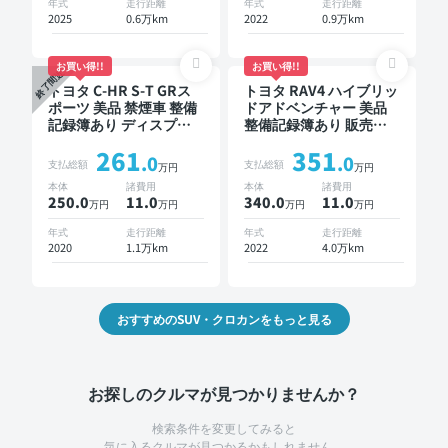
年式
走行距離
年式
走行距離
全方位カメラ ドライブ
ブレコーダー 衝突軽減
2025
0.6万km
2022
0.9万km
レコーダー 衝突軽減
お買い得!!
お買い得!!
終了間近
トヨタ C-HR S-T GRス
トヨタ RAV4 ハイブリッ
ポーツ 美品 禁煙車 整備
ドアドベンチャー 美品
記録簿あり ディスプレ
整備記録簿あり 販売店
イオーディオ ※ナビキッ
オプションナビ TV ブラ
261
351
トあり オートクルーズ
インドスポットモニター
.0
.0
支払総額
支払総額
万円
万円
スマートキー ETC バッ
デジタルインナーミラー
本体
諸費用
本体
諸費用
クモニター ドライブレ
オートクルーズ スマー
250.0
11
.0
340.0
11
.0
万円
万円
万円
万円
コーダー 衝突軽減
トキー ETC バックモニ
ター ドライブレコーダ
年式
走行距離
年式
走行距離
ー 衝突軽減
2020
1.1万km
2022
4.0万km
おすすめのSUV・クロカンをもっと見る
お探しのクルマが見つかりませんか？
検索条件を変更してみると
気に入るクルマが見つかるかもしれません。