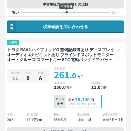
中古車販売店の価格との比較
平均相場
無
現車確認を問い合わせる
料
NEW!
トヨタ RAV4 ハイブリッドG 整備記録簿あり ディスプレイ
オーディオ ※ナビキットあり ブラインドスポットモニター
オートクルーズ スマートキー ETC 電動バックドア バック
モニター 全方位カメラ ドライブレコーダー 衝突軽減
支払総額
261
.0
板金歴
外装
内装
万円
B
A
なし
本体価格
諸費用
250
.0
11
.0
万円
万円
35,100
ローン
月々
円
参考
※金額は変更できます。
年式
走行距離
車検
出品地域
納期の目安
2021
12.1万km
28年5月
神奈川県
来年6月〜7月