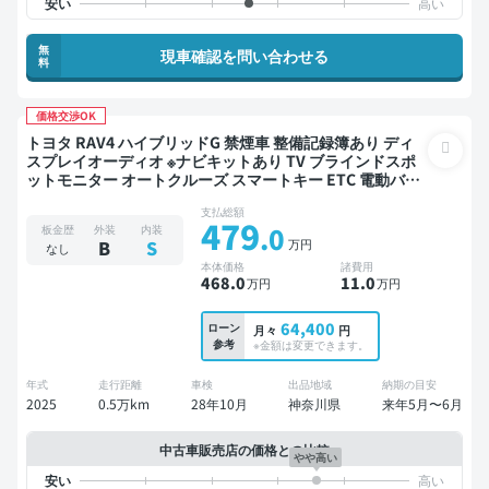
無
現車確認を問い合わせる
料
価格交渉OK
トヨタ RAV4 ハイブリッドG 禁煙車 整備記録簿あり ディ
スプレイオーディオ ※ナビキットあり TV ブラインドスポ
ットモニター オートクルーズ スマートキー ETC 電動バッ
クドア バックモニター 全方位カメラ ドライブレコーダー
支払総額
衝突軽減
479
.0
板金歴
外装
内装
万円
B
S
なし
本体価格
諸費用
468
.0
11
.0
万円
万円
64,400
ローン
月々
円
参考
※金額は変更できます。
年式
走行距離
車検
出品地域
納期の目安
2025
0.5万km
28年10月
神奈川県
来年5月〜6月
中古車販売店の価格との比較
やや高い