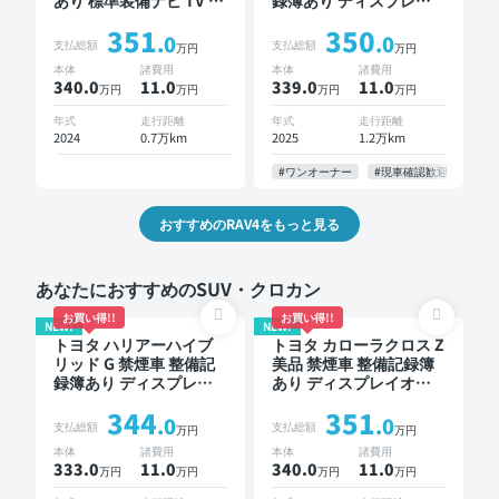
あり 標準装備ナビ TV ブ
録簿あり ディスプレイ
ラインドスポットモニタ
オーディオ TV ブライン
351
350
ー デジタルインナーミ
ドスポットモニター オ
.0
.0
支払総額
支払総額
万円
万円
ラー オートクルーズ ワ
ートクルーズ スマート
本体
諸費用
本体
諸費用
イヤレスキー スマート
キー ETC バックモニタ
340.0
11
.0
339.0
11
.0
万円
万円
万円
万円
キー サンルーフ バック
ー 全方位カメラ 衝突軽
モニター 衝突軽減
減
年式
走行距離
年式
走行距離
2024
0.7万km
2025
1.2万km
#ワンオーナー
#現車確認歓迎
#お
おすすめのRAV4をもっと見る
あなたにおすすめのSUV・クロカン
お買い得!!
お買い得!!
NEW!
NEW!
トヨタ ハリアーハイブ
トヨタ カローラクロス Z
リッド G 禁煙車 整備記
美品 禁煙車 整備記録簿
録簿あり ディスプレイ
あり ディスプレイオー
オーディオ TV ブライン
ディオ ※ナビキットあり
344
351
ドスポットモニター デ
ブラインドスポットモニ
.0
.0
支払総額
支払総額
万円
万円
ジタルインナーミラー
ター オートクルーズ ス
本体
諸費用
本体
諸費用
オートクルーズ ワイヤ
マートキー ETC 電動バ
333.0
11
.0
340.0
11
.0
万円
万円
万円
万円
レスキー ETC 電動バッ
ックドア バックモニタ
クドア バックモニター
ー 全方位カメラ ドライ