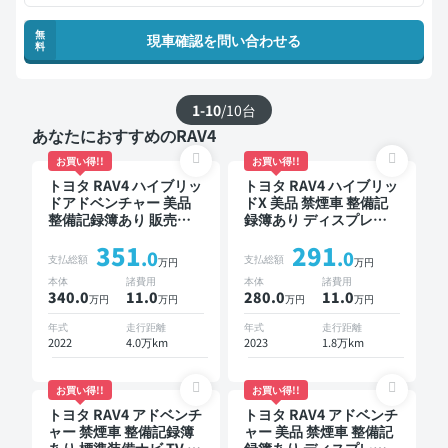
無
現車確認を問い合わせる
料
1-10
/
10
台
あなたにおすすめのRAV4
お買い得!!
お買い得!!
トヨタ RAV4 ハイブリッ
トヨタ RAV4 ハイブリッ
ドアドベンチャー 美品
ドX 美品 禁煙車 整備記
整備記録簿あり 販売店
録簿あり ディスプレイ
オプションナビ TV ブラ
オーディオ ※ナビキット
351
291
インドスポットモニター
あり TV オートクルーズ
.0
.0
支払総額
支払総額
万円
万円
デジタルインナーミラー
スマートキー ETC バッ
本体
諸費用
本体
諸費用
オートクルーズ スマー
クモニター ドライブレ
340.0
11
.0
280.0
11
.0
万円
万円
万円
万円
トキー ETC バックモニ
コーダー 衝突軽減
ター ドライブレコーダ
年式
走行距離
年式
走行距離
ー 衝突軽減
2022
4.0万km
2023
1.8万km
お買い得!!
お買い得!!
トヨタ RAV4 アドベンチ
トヨタ RAV4 アドベンチ
ャー 禁煙車 整備記録簿
ャー 美品 禁煙車 整備記