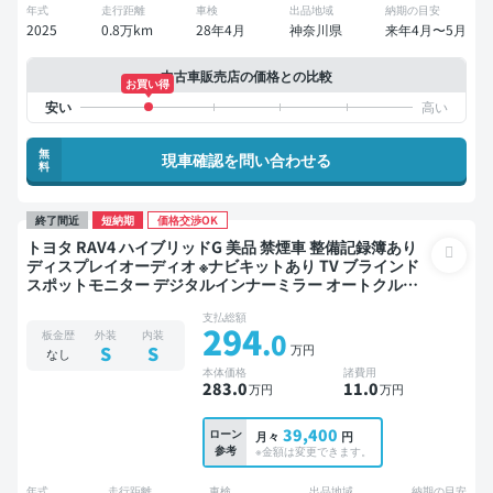
年式
走行距離
車検
出品地域
納期の目安
2025
0.8万km
28年4月
神奈川県
来年4月〜5月
中古車販売店の価格との比較
お買い得
無
現車確認を問い合わせる
料
終了間近
短納期
価格交渉OK
トヨタ RAV4 ハイブリッドG 美品 禁煙車 整備記録簿あり
ディスプレイオーディオ ※ナビキットあり TV ブラインド
スポットモニター デジタルインナーミラー オートクルー
ズ スマートキー ETC 電動バックドア バックモニター ドラ
支払総額
イブレコーダー 衝突軽減
294
.0
板金歴
外装
内装
万円
S
S
なし
本体価格
諸費用
283
.0
11
.0
万円
万円
39,400
ローン
月々
円
参考
※金額は変更できます。
年式
走行距離
車検
出品地域
納期の目安