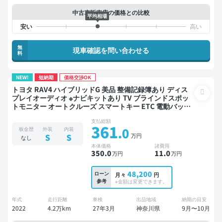
中古車販売店の価格との比較
平均相場
無
現車確認を問い合わせる
料
NEW!
短納期
価格交渉OK
トヨタ RAV4 ハイブリッドG 美品 整備記録簿あり ディス
プレイオーディオ ※ナビキットあり TV ブラインドスポッ
トモニター オートクルーズ スマートキー ETC 電動バック
ドア バックモニター 全方位カメラ ドライブレコーダー 衝
支払総額
突軽減
361
.0
板金歴
外装
内装
万円
S
S
なし
本体価格
諸費用
350
.0
11
.0
万円
万円
48,200
ローン
月々
円
参考
※金額は変更できます。
年式
走行距離
車検
出品地域
納期の目安
2022
4.2万km
27年3月
神奈川県
9月〜10月