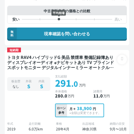
中古車販売店の価格との比較
平均相場
無
現車確認を問い合わせる
料
短納期
トヨタ RAV4 ハイブリッドG 美品 禁煙車 整備記録簿あり
ディスプレイオーディオ ※ナビキットあり TV ブラインド
スポットモニター デジタルインナーミラー オートクルー
ズ スマートキー ETC サンルーフ 電動バックドア バックモ
支払総額
ニター ドライブレコーダー 衝突軽減
291
.0
板金歴
外装
内装
万円
S
S
なし
本体価格
諸費用
280
.0
11
.0
万円
万円
38,900
ローン
月々
円
参考
※金額は変更できます。
年式
走行距離
車検
出品地域
納期の目安
2019
6.0万km
28年4月
神奈川県
9月〜10月