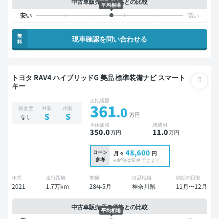
中古車販売店の価格との比較
平均相場
無
現車確認を問い合わせる
料
トヨタ RAV4 ハイブリッドG 美品 標準装備ナビ スマート
キー
支払総額
361
.0
板金歴
外装
内装
万円
S
S
なし
本体価格
諸費用
350
.0
11
.0
万円
万円
48,600
ローン
月々
円
参考
※金額は変更できます。
年式
走行距離
車検
出品地域
納期の目安
2021
1.7万km
28年5月
神奈川県
11月〜12月
中古車販売店の価格との比較
平均相場