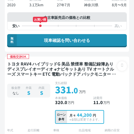
2020
3.1万km
27年7月
神奈川県
8月〜9月
中古車販売店の価格との比較
お買い得
無
現車確認を問い合わせる
料
価格交渉OK
トヨタ RAV4 ハイブリッドG 美品 禁煙車 整備記録簿あり
ディスプレイオーディオ ※ナビキットあり TV オートクル
ーズ スマートキー ETC 電動バックドア バックモニター 全
方位カメラ ドライブレコーダー フルエアロ 衝突軽減
支払総額
331
.0
板金歴
外装
内装
万円
S
S
なし
本体価格
諸費用
320
.0
11
.0
万円
万円
44,200
ローン
月々
円
参考
※金額は変更できます。
年式
走行距離
車検
出品地域
納期の目安