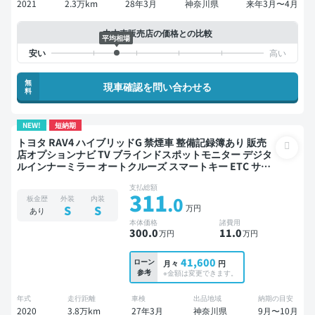
2021
2.3万km
28年3月
神奈川県
来年3月〜4月
中古車販売店の価格との比較
平均相場
無
現車確認を問い合わせる
料
NEW!
短納期
トヨタ RAV4 ハイブリッドG 禁煙車 整備記録簿あり 販売
店オプションナビ TV ブラインドスポットモニター デジタ
ルインナーミラー オートクルーズ スマートキー ETC サン
ルーフ 電動バックドア バックモニター ドライブレコーダ
支払総額
ー 衝突軽減
311
.0
板金歴
外装
内装
万円
S
S
あり
本体価格
諸費用
300
.0
11
.0
万円
万円
41,600
ローン
月々
円
参考
※金額は変更できます。
年式
走行距離
車検
出品地域
納期の目安
2020
3.8万km
27年3月
神奈川県
9月〜10月