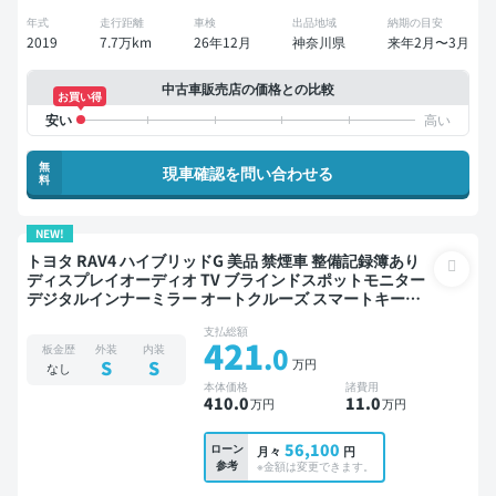
年式
走行距離
車検
出品地域
納期の目安
2019
7.7万km
26年12月
神奈川県
来年2月〜3月
中古車販売店の価格との比較
お買い得
無
現車確認を問い合わせる
料
NEW!
トヨタ RAV4 ハイブリッドG 美品 禁煙車 整備記録簿あり
ディスプレイオーディオ TV ブラインドスポットモニター
デジタルインナーミラー オートクルーズ スマートキー
ETC バックモニター 全方位カメラ 衝突軽減
支払総額
421
.0
板金歴
外装
内装
万円
S
S
なし
本体価格
諸費用
410
.0
11
.0
万円
万円
56,100
ローン
月々
円
参考
※金額は変更できます。