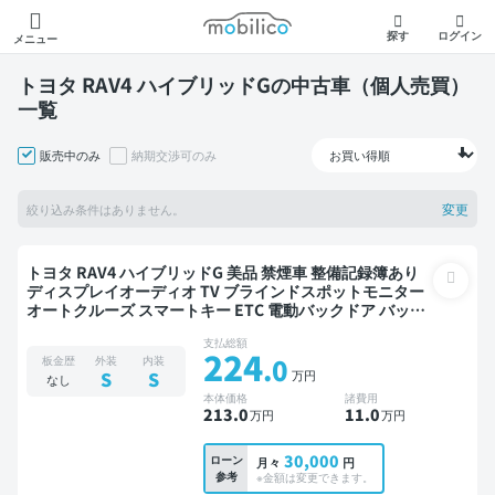
モビリコ
探す
ログイン
メニュー
トヨタ RAV4 ハイブリッドGの中古車（個人売買）
一覧
販売中のみ
納期交渉可のみ
変更
絞り込み条件はありません。
トヨタ RAV4 ハイブリッドG 美品 禁煙車 整備記録簿あり
ディスプレイオーディオ TV ブラインドスポットモニター
オートクルーズ スマートキー ETC 電動バックドア バック
モニター 全方位カメラ ドライブレコーダー 衝突軽減
支払総額
224
.0
板金歴
外装
内装
万円
S
S
なし
本体価格
諸費用
213
.0
11
.0
万円
万円
30,000
ローン
月々
円
参考
※金額は変更できます。