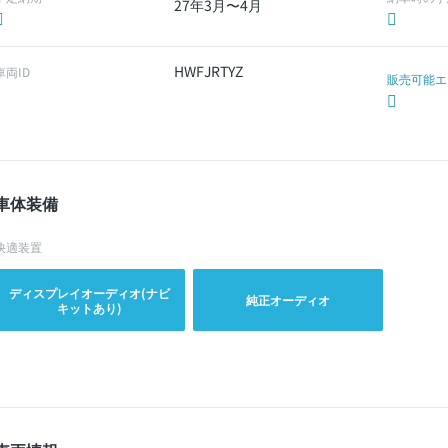
27年3月〜4月
HWFJRTYZ
車両ID
販売可能エ
車体装備
快適装置
ディスプレイオーディオ(ナビ
純正オーディオ
キットあり)