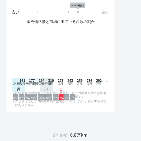
やや高い
販売価格帯と市場に出ている台数の割合
161
177
194
210
227
243
259
276
292
お買い
平均相場
やや高
得
い
比較対象の中古車店が取り扱う車両とモビリコ掲載車両では取引
形態や条件が異なるため、グラフは参考情報です。
0%
0%
3%
23%
34%
18%
9%
9%
1%
1%
グラフはモビリコ掲載車両の価格が「高い、安い」を示すもので
はありません。
0.8万km
走行距離