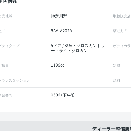
車両情報
神奈川県
出品地域
取扱販売店
5AA-A202A
型式
駆動方式
5ドア / SUV・クロスカントリ
ボディタイプ
ボディカラ
ー・ライトクロカン
1196cc
排気量
定員
トランスミッション
燃料
0306 (下4桁)
車台番号
ディーラー整備履