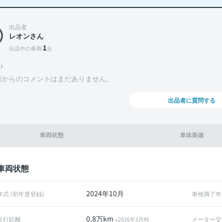
出品者
レオンさん
1
出品中の車両
台
ト
者からのコメントはまだありません。
出品者に質問する
車両状態
車体装備
車両状態
2024年10月
年式 (初年度登録)
車検満了年
0.8万km
走行距離
メーター交
※2026年3月時