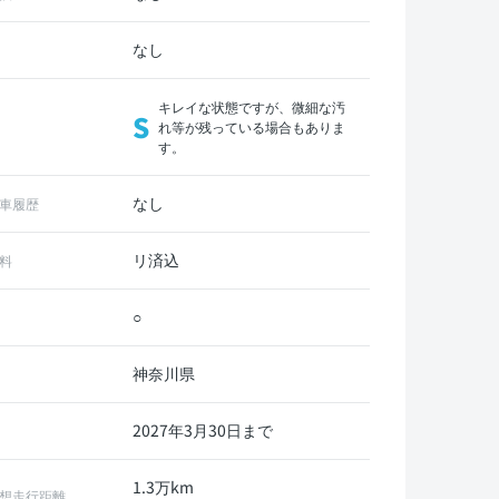
なし
キレイな状態ですが、微細な汚
S
れ等が残っている場合もありま
す。
なし
車履歴
リ済込
料
○
神奈川県
2027年3月30日まで
1.3万km
想走行距離