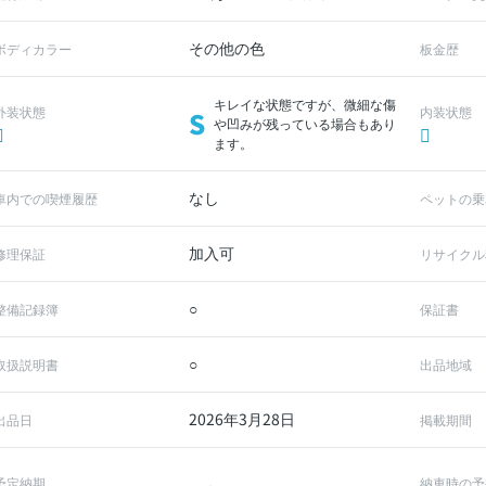
その他の色
ボディカラー
板金歴
キレイな状態ですが、微細な傷
外装状態
内装状態
S
や凹みが残っている場合もあり
ます。
なし
車内での喫煙履歴
ペットの乗
加入可
修理保証
リサイクル
○
整備記録簿
保証書
○
取扱説明書
出品地域
2026年3月28日
出品日
掲載期間
予定納期
納車時の予