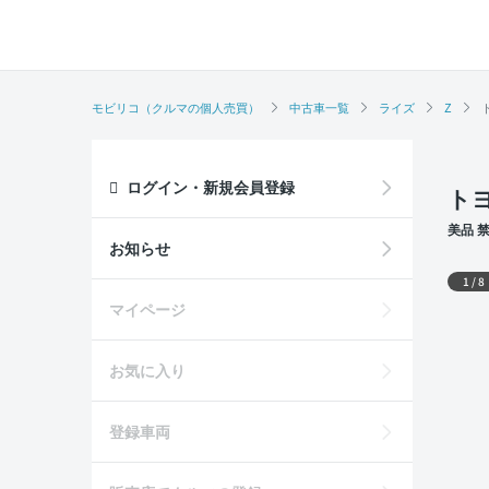
モビリコ（クルマの個人売買）
中古車一覧
ライズ
Z
ログイン・新規会員登録
トヨ
美品 
席
外装
お知らせ
1
/
8
マイページ
お気に入り
登録車両