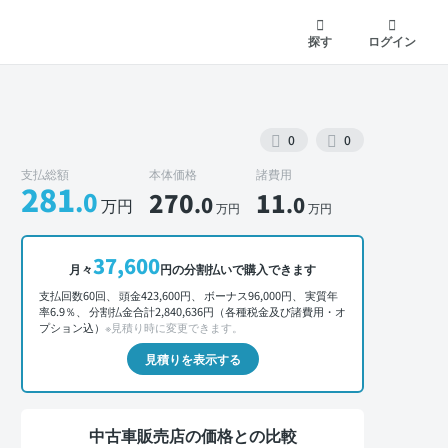
探す
ログイン
0
0
支払総額
本体価格
諸費用
281
.0
270
11
.0
.0
万円
万円
万円
外装 正面
37,600
月々
円の分割払いで購入できます
支払回数60回、 頭金423,600円、 ボーナス96,000円、 実質年
率6.9％、 分割払金合計2,840,636円（各種税金及び諸費用・オ
プション込）
※見積り時に変更できます。
見積りを表示する
中古車販売店の価格との比較