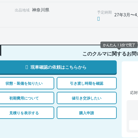
神奈川県
出品地域
予定納期
27年3月〜4
かんたん！1分で完了
このクルマに関するお問
現車確認の依頼はこちらから
状態・装備を知りたい
引き渡し時期を確認
応対
初期費用について
値引き交渉したい
見積りを表示する
購入申請