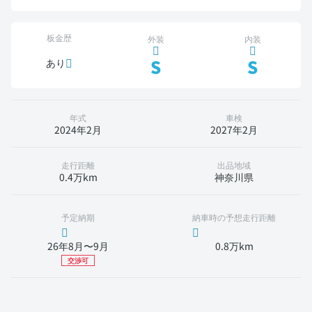
板金歴
外装
内装
S
S
あり
年式
車検
2024年2月
2027年2月
走行距離
出品地域
0.4万km
神奈川県
予定納期
納車時の予想走行距離
26年8月〜9月
0.8万km
交渉可