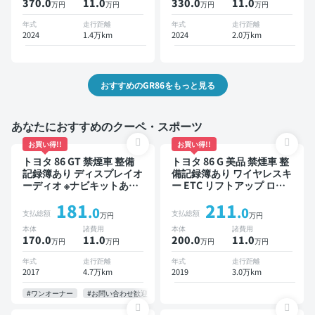
370.0
11
.0
330.0
11
.0
万円
万円
万円
万円
衝突軽減
年式
走行距離
年式
走行距離
2024
1.4万km
2024
2.0万km
おすすめのGR86をもっと見る
あなたにおすすめのクーペ・スポーツ
お買い得!!
お買い得!!
トヨタ 86 GT 禁煙車 整備
トヨタ 86 G 美品 禁煙車 整
記録簿あり ディスプレイオ
備記録簿あり ワイヤレスキ
ーディオ ※ナビキットあり
ー ETC リフトアップ ロー
TV オートクルーズ スマー
ダウン
181
211
トキー ETC バックモニタ
.0
.0
支払総額
支払総額
万円
万円
ー
本体
諸費用
本体
諸費用
170.0
11
.0
200.0
11
.0
万円
万円
万円
万円
年式
走行距離
年式
走行距離
2017
4.7万km
2019
3.0万km
#ワンオーナー
#お問い合わせ歓迎