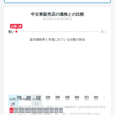
中古車販売店の価格との比較
2025年11月16日時点
お買い得
販売価格帯と市場に出ている台数の割合
298
308
319
329
340
350
360
371
381
お買い
平均相場
やや高
得
い
比較対象の中古車店が取り扱う車両とモビリコ掲載車両では取引形態や条件が異な
るため、グラフは参考情報です。
2%
4%
17%
14%
19%
23%
10%
7%
3%
3%
グラフはモビリコ掲載車両の価格が「高い、安い」を示すものではありません。