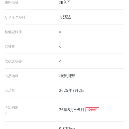
加入可
修理保証
リ済込
リサイクル料
○
整備記録簿
○
保証書
○
取扱説明書
神奈川県
出品地域
2025年7月2日
出品日
予定納期
26年8月〜9月
交渉可
0.8万km