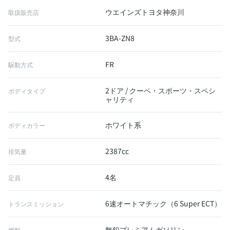
ウエインズトヨタ神奈川
取扱販売店
3BA-ZN8
型式
FR
駆動方式
2ドア / クーペ・スポーツ・スペシ
ボディタイプ
ャリティ
ホワイト系
ボディカラー
2387cc
排気量
4名
定員
6速オートマチック（6 Super ECT）
トランスミッション
無鉛プレミアムガソリン
燃料