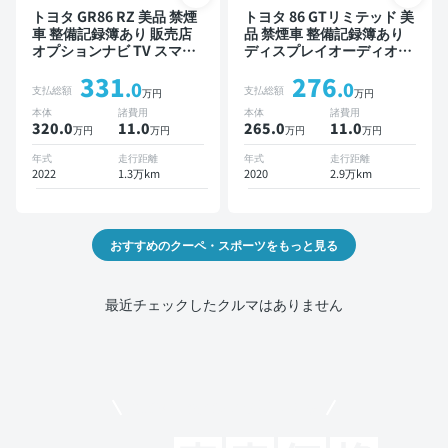
トヨタ GR86 RZ 美品 禁煙
トヨタ 86 GTリミテッド 美
車 整備記録簿あり 販売店
品 禁煙車 整備記録簿あり
オプションナビ TV スマー
ディスプレイオーディオ
トキー ETC バックモニタ
TV スマートキー バックモ
331
276
ー ドライブレコーダー
ニター ドライブレコーダー
.0
.0
支払総額
支払総額
万円
万円
本体
諸費用
本体
諸費用
320.0
11
.0
265.0
11
.0
万円
万円
万円
万円
年式
走行距離
年式
走行距離
2022
1.3万km
2020
2.9万km
おすすめのクーペ・スポーツをもっと見る
最近チェックしたクルマはありません
モビリコでクルマを売りたい方