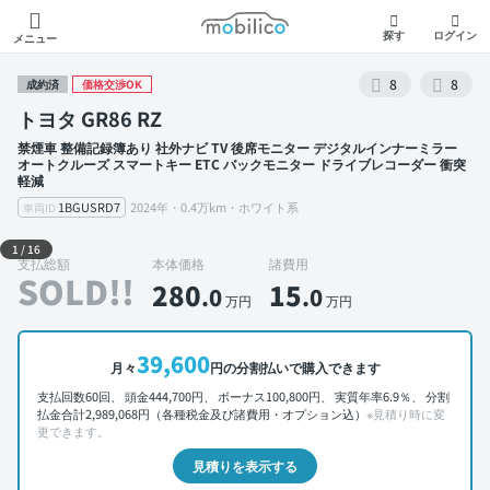
モビリコ
探す
ログイン
メニュー
8
8
成約済
価格交渉OK
トヨタ GR86 RZ
禁煙車 整備記録簿あり 社外ナビ TV 後席モニター デジタルインナーミラー
オートクルーズ スマートキー ETC バックモニター ドライブレコーダー 衝突
軽減
1BGUSRD7
2024年・0.4万km・ホワイト系
車両ID
外装 左前
1
/
16
支払総額
本体価格
諸費用
SOLD!!
280
15
.0
.0
万円
万円
39,600
月々
円の分割払いで購入できます
支払回数60回、 頭金444,700円、 ボーナス100,800円、 実質年率6.9％、 分割
払金合計2,989,068円（各種税金及び諸費用・オプション込）
※見積り時に変
更できます。
見積りを表示する