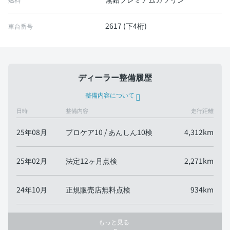
2617 (下4桁)
車台番号
ディーラー整備履歴
整備内容について
日時
整備内容
走行距離
25年08月
プロケア10 / あんしん10検
4,312km
25年02月
法定12ヶ月点検
2,271km
24年10月
正規販売店無料点検
934km
もっと見る