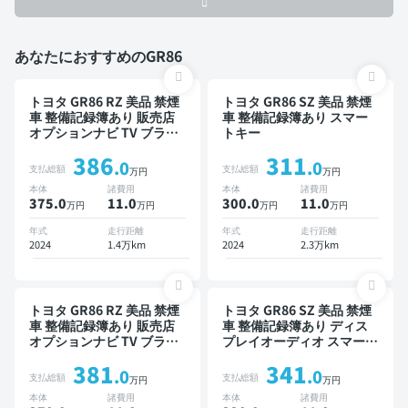
あなたにおすすめのGR86
トヨタ GR86 RZ 美品 禁煙
トヨタ GR86 SZ 美品 禁煙
車 整備記録簿あり 販売店
車 整備記録簿あり スマー
オプションナビ TV ブライ
トキー
ンドスポットモニター オー
386
311
トクルーズ スマートキー
.0
.0
支払総額
支払総額
万円
万円
ETC バックモニター ドラ
本体
諸費用
本体
諸費用
イブレコーダー 衝突軽減
375.0
11
.0
300.0
11
.0
万円
万円
万円
万円
年式
走行距離
年式
走行距離
2024
1.4万km
2024
2.3万km
トヨタ GR86 RZ 美品 禁煙
トヨタ GR86 SZ 美品 禁煙
車 整備記録簿あり 販売店
車 整備記録簿あり ディス
オプションナビ TV ブライ
プレイオーディオ スマート
ンドスポットモニター オー
キー ETC バックモニター
381
341
トクルーズ スマートキー
フルエアロ 社外マフラー
.0
.0
支払総額
支払総額
万円
万円
ETC バックモニター ドラ
本体
諸費用
本体
諸費用
イブレコーダー フルエアロ