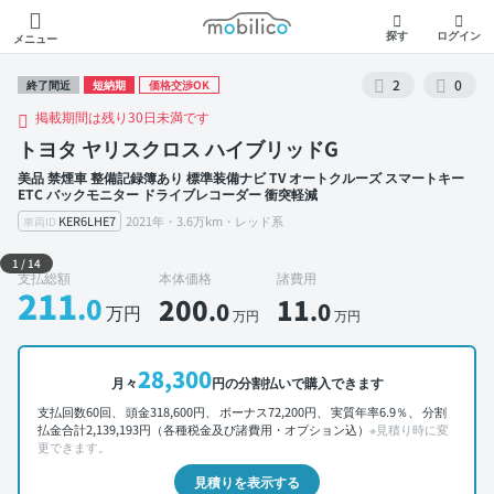
モビリコ
探す
ログイン
メニュー
2
0
終了間近
短納期
価格交渉OK
掲載期間は残り30日未満です
トヨタ ヤリスクロス ハイブリッドG
美品 禁煙車 整備記録簿あり 標準装備ナビ TV オートクルーズ スマートキー
ETC バックモニター ドライブレコーダー 衝突軽減
KER6LHE7
2021年・3.6万km・レッド系
車両ID
外装 左前
1
/
14
支払総額
本体価格
諸費用
211
.0
200
11
.0
.0
万円
万円
万円
28,300
月々
円の分割払いで購入できます
支払回数60回、 頭金318,600円、 ボーナス72,200円、 実質年率6.9％、 分割
払金合計2,139,193円（各種税金及び諸費用・オプション込）
※見積り時に変
更できます。
見積りを表示する