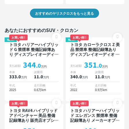
おすすめのヤリスクロスをもっと見る
あなたにおすすめのSUV・クロカン
お買い得!!
お買い得!!
NEW!
NEW!
トヨタ ハリアーハイブリッ
トヨタ カローラクロス Z 美
ド G 禁煙車 整備記録簿あ
品 禁煙車 整備記録簿あり
り ディスプレイオーディオ
ディスプレイオーディオ ※
TV ブラインドスポットモ
ナビキットあり ブラインド
344
351
ニター デジタルインナーミ
スポットモニター オートク
.0
.0
支払総額
支払総額
万円
万円
ラー オートクルーズ ワイ
ルーズ スマートキー ETC
本体
諸費用
本体
諸費用
ヤレスキー ETC 電動バッ
電動バックドア バックモニ
333.0
11
.0
340.0
11
.0
万円
万円
万円
万円
クドア バックモニター 全
ター 全方位カメラ ドライ
方位カメラ ドライブレコー
ブレコーダー 衝突軽減
年式
走行距離
年式
走行距離
ダー 衝突軽減
2025
0.6万km
2022
0.9万km
お買い得!!
お買い得!!
トヨタ RAV4 ハイブリッド
トヨタ ハリアーハイブリッ
アドベンチャー 美品 整備
ド エレガンス 禁煙車 整備
記録簿あり 販売店オプショ
記録簿あり メーカーオプシ
ンナビ TV ブラインドスポ
ョンナビ TV スマートキー