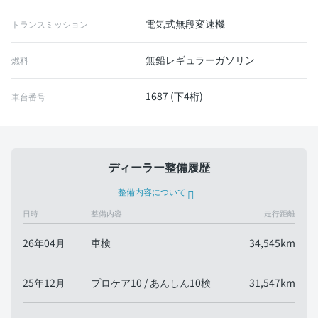
電気式無段変速機
トランスミッション
無鉛レギュラーガソリン
燃料
1687 (下4桁)
車台番号
ディーラー整備履歴
整備内容について
日時
整備内容
走行距離
26年04月
車検
34,545km
25年12月
プロケア10 / あんしん10検
31,547km