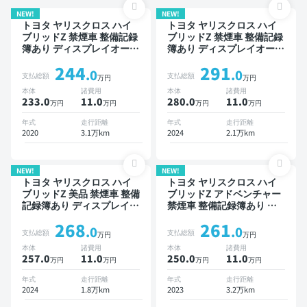
NEW!
NEW!
トヨタ ヤリスクロス ハイ
トヨタ ヤリスクロス ハイ
ブリッドZ 禁煙車 整備記録
ブリッドZ 禁煙車 整備記録
簿あり ディスプレイオーデ
簿あり ディスプレイオーデ
ィオ オートクルーズ スマ
ィオ ※ナビキットあり ブラ
244
291
ートキー ETC 電動バック
インドスポットモニター オ
.0
.0
支払総額
支払総額
万円
万円
ドア バックモニター 全方
ートクルーズ スマートキー
本体
諸費用
本体
諸費用
位カメラ ドライブレコーダ
ETC 電動バックドア バッ
233.0
11
.0
280.0
11
.0
万円
万円
万円
万円
ー 衝突軽減
クモニター 全方位カメラ
ドライブレコーダー 衝突軽
年式
走行距離
年式
走行距離
減
2020
3.1万km
2024
2.1万km
NEW!
NEW!
トヨタ ヤリスクロス ハイ
トヨタ ヤリスクロス ハイ
ブリッドZ 美品 禁煙車 整備
ブリッドZ アドベンチャー
記録簿あり ディスプレイオ
禁煙車 整備記録簿あり デ
ーディオ ※ナビキットあり
ィスプレイオーディオ ※ナ
268
261
TV ブラインドスポットモ
ビキットあり TV ブライン
.0
.0
支払総額
支払総額
万円
万円
ニター オートクルーズ ス
ドスポットモニター デジタ
本体
諸費用
本体
諸費用
マートキー ETC 電動バッ
ルインナーミラー オートク
257.0
11
.0
250.0
11
.0
万円
万円
万円
万円
クドア バックモニター 全
ルーズ スマートキー ETC
方位カメラ ドライブレコー
バックモニター 全方位カメ
年式
走行距離
年式
走行距離
ダー 衝突軽減
ラ ドライブレコーダー 衝
2024
1.8万km
2023
3.2万km
突軽減