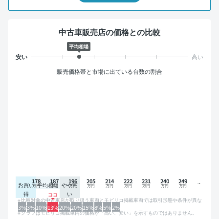
中古車販売店の価格との比較
平均相場
販売価格帯と市場に出ている台数の割合
178
187
196
205
214
222
231
240
249
お買い
平均相場
やや高
得
い
比較対象の中古車店が取り扱う車両とモビリコ掲載車両では取引形態や条件が異な
るため、グラフは参考情報です。
3%
3%
10%
13%
20%
20%
15%
8%
5%
2%
グラフはモビリコ掲載車両の価格が「高い、安い」を示すものではありません。