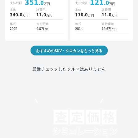
351
121
ットモニター デジタルイン
ETC バックモニター ドラ
.0
.0
支払総額
支払総額
万円
万円
ナーミラー オートクルーズ
イブレコーダー
本体
諸費用
本体
諸費用
スマートキー ETC バック
340.0
11
.0
110.0
11
.0
万円
万円
万円
万円
モニター ドライブレコーダ
ー 衝突軽減
年式
走行距離
年式
走行距離
2022
4.0万km
2014
14.6万km
おすすめのSUV・クロカンをもっと見る
最近チェックしたクルマはありません
モビリコでクルマを売りたい方