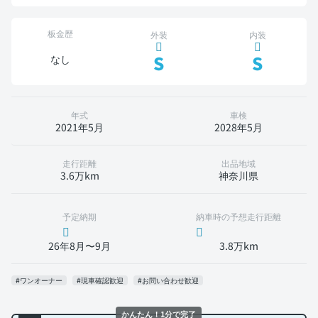
板金歴
外装
内装
S
S
なし
年式
車検
2021年5月
2028年5月
走行距離
出品地域
3.6万km
神奈川県
予定納期
納車時の予想走行距離
26年8月〜9月
3.8万km
#ワンオーナー
#現車確認歓迎
#お問い合わせ歓迎
かんたん！1分で完了