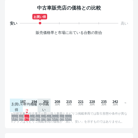
中古車販売店の価格との比較
お買い得
販売価格帯と市場に出ている台数の割合
187
194
201
208
215
221
228
235
242
お買い
平均相場
やや高
得
い
比較対象の中古車店が取り扱う車両とモビリコ掲載車両では取引形態や条件が異な
るため、グラフは参考情報です。
33%
0%
0%
0%
0%
0%
0%
33%
0%
33%
グラフはモビリコ掲載車両の価格が「高い、安い」を示すものではありません。