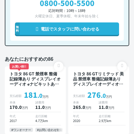
0800-500-5500
応対時間：10時～18時
火曜定休日、夏季休暇、年末年始を除く
無
電話でスタッフに問い合わせる
料
あなたにおすすめの86
お買い得!!
トヨタ 86 GT 禁煙車 整備
トヨタ 86 GTリミテッド 美
記録簿あり ディスプレイオ
品 禁煙車 整備記録簿あり
ーディオ ※ナビキットあり
ディスプレイオーディオ
TV オートクルーズ スマー
TV スマートキー バックモ
181
276
トキー ETC バックモニタ
ニター ドライブレコーダー
.0
.0
支払総額
支払総額
万円
万円
ー
本体
諸費用
本体
諸費用
170.0
11
.0
265.0
11
.0
万円
万円
万円
万円
年式
走行距離
年式
走行距離
2017
4.7万km
2020
2.9万km
#ワンオーナー
#お問い合わせ歓迎