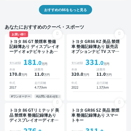
おすすめの86をもっと見る
あなたにおすすめのクーペ・スポーツ
お買い得!!
トヨタ 86 GT 禁煙車 整備
トヨタ GR86 RZ 美品 禁煙
記録簿あり ディスプレイオ
車 整備記録簿あり 販売店
ーディオ ※ナビキットあり
オプションナビ TV スマー
TV オートクルーズ スマー
トキー ETC バックモニタ
181
331
トキー ETC バックモニタ
ー ドライブレコーダー
.0
.0
支払総額
支払総額
万円
万円
ー
本体
諸費用
本体
諸費用
170.0
11
.0
320.0
11
.0
万円
万円
万円
万円
年式
走行距離
年式
走行距離
2017
4.7万km
2022
1.3万km
#ワンオーナー
#お問い合わせ歓迎
トヨタ 86 GTリミテッド 美
トヨタ GR86 SZ 美品 禁煙
品 禁煙車 整備記録簿あり
車 整備記録簿あり スマー
ディスプレイオーディオ
トキー
TV スマートキー バックモ
276
311
ニター ドライブレコーダー