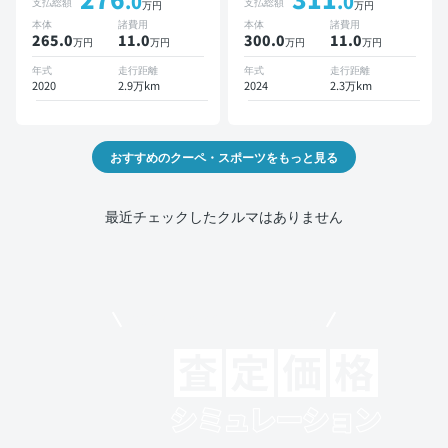
.0
.0
支払総額
支払総額
万円
万円
本体
諸費用
本体
諸費用
265.0
11
.0
300.0
11
.0
万円
万円
万円
万円
年式
走行距離
年式
走行距離
2020
2.9万km
2024
2.3万km
おすすめのクーペ・スポーツをもっと見る
最近チェックしたクルマはありません
モビリコでクルマを売りたい方