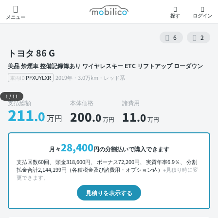
モビリコ
探す
ログイン
メニュー
6
2
トヨタ 86 G
美品 禁煙車 整備記録簿あり ワイヤレスキー ETC リフトアップ ローダウン
PFXUYLXR
2019年・3.0万km・レッド系
車両ID
外装 左前
1
/
11
支払総額
本体価格
諸費用
211
.0
200
11
.0
.0
万円
万円
万円
28,400
月々
円の分割払いで購入できます
支払回数60回、 頭金318,600円、 ボーナス72,200円、 実質年率6.9％、 分割
払金合計2,144,199円（各種税金及び諸費用・オプション込）
※見積り時に変
更できます。
見積りを表示する