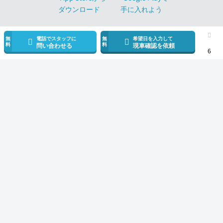
無
電話でスタッフに
無
希望日を入力して
料
料
問い合わせる
現車確認を依頼
6
モビリコ（クルマの個人売買）
中古車一覧
86
G
トヨタ 86 G（20
サービス規約とその他情報
販売可能エリア
運営会社
採用情報
モビリコ加盟会社
利用規約