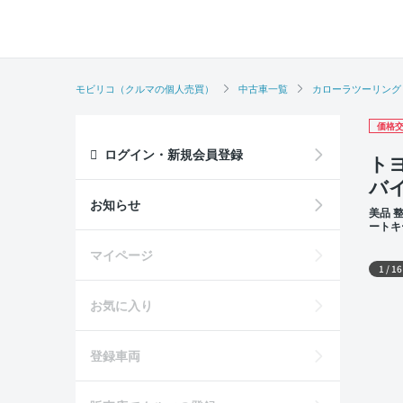
モビリコ（クルマの個人売買）
中古車一覧
カローラツーリング
価格交
ログイン・新規会員登録
ト
バ
お知らせ
美品 
ートキ
外装
マイページ
1
/
16
お気に入り
登録車両