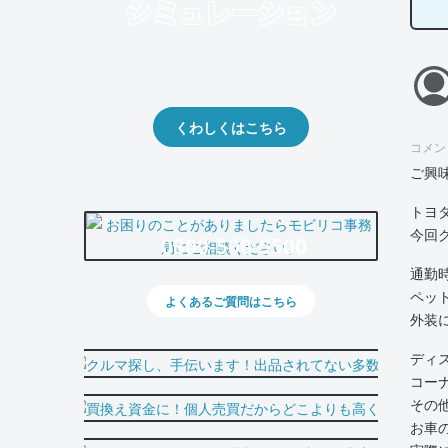
クルマの将来的な価値を予測！
出品や下取りの際の参考に。
くわしくはこちら
コメン
ご興
トヨ
今回
0800-500-5500
通勤
ペッ
よくあるご質問はこちら
外装
ディ
コー
その
お車