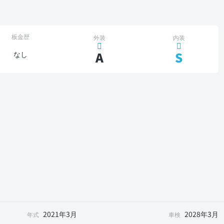
板金歴
外装
内装
A
S
なし
2021年3月
2028年3月
年式
車検