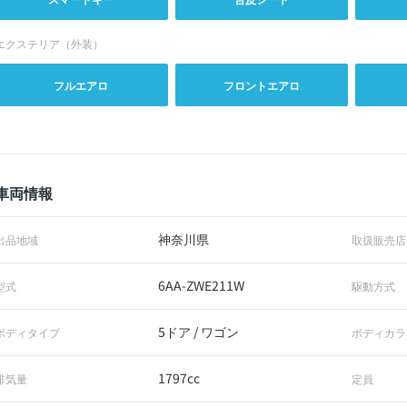
エクステリア（外装）
フルエアロ
フロントエアロ
車両情報
神奈川県
出品地域
取扱販売店
6AA-ZWE211W
型式
駆動方式
5ドア / ワゴン
ボディタイプ
ボディカラ
1797cc
排気量
定員