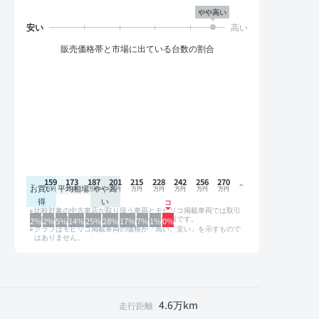
やや高い
販売価格帯と市場に出ている台数の割合
159
173
187
201
215
228
242
256
270
お買い
平均相場
やや高
得
い
比較対象の中古車店が取り扱う車両とモビリコ掲載車両では取引
形態や条件が異なるため、グラフは参考情報です。
2%
2%
5%
14%
25%
28%
17%
7%
1%
0%
グラフはモビリコ掲載車両の価格が「高い、安い」を示すもので
はありません。
4.6万km
走行距離