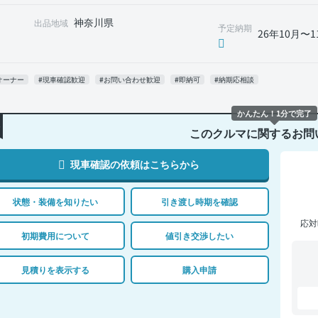
神奈川県
出品地域
予定納期
26年10月〜1
オーナー
#現車確認歓迎
#お問い合わせ歓迎
#即納可
#納期応相談
かんたん！1分で完了
このクルマに関するお問
現車確認の依頼はこちらから
状態・装備を知りたい
引き渡し時期を確認
応対
初期費用について
値引き交渉したい
見積りを表示する
購入申請