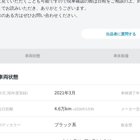
に見ていただくことも可能ですので現車確認の際は日程をご相談の上、
までお読みいただき、ありがとうございます。
味のある方はぜひお問い合わせください。
出品者に質問する
車両状態
車体装備
車両状態
2021年3月
年式 (初年度登録)
車検満了年
4.6万km
走行距離
メーター交
※2026年5月時
ブラック系
ボディカラー
板金歴