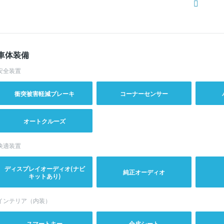
車体装備
安全装置
衝突被害軽減ブレーキ
コーナーセンサー
オートクルーズ
快適装置
ディスプレイオーディオ(ナビ
純正オーディオ
キットあり)
インテリア（内装）
スマートキー
合皮シート