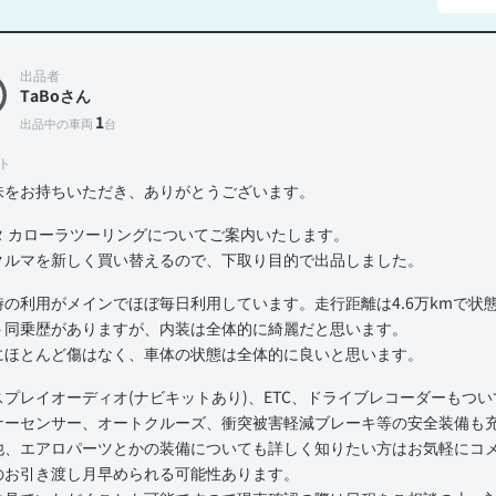
出品者
TaBoさん
1
出品中の車両
台
ト
味をお持ちいただき、ありがとうございます。
タ カローラツーリングについてご案内いたします。
クルマを新しく買い替えるので、下取り目的で出品しました。
時の利用がメインでほぼ毎日利用しています。走行距離は4.6万kmで状
ト同乗歴がありますが、内装は全体的に綺麗だと思います。
にほとんど傷はなく、車体の状態は全体的に良いと思います。
スプレイオーディオ(ナビキットあり)、ETC、ドライブレコーダーもつ
ナーセンサー、オートクルーズ、衝突被害軽減ブレーキ等の安全装備も
他、エアロパーツとかの装備についても詳しく知りたい方はお気軽にコ
のお引き渡し月早められる可能性あります。