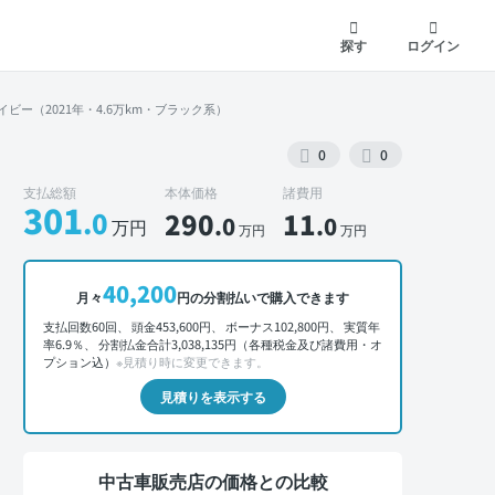
探す
ログイン
ビー（2021年・4.6万km・ブラック系）
0
0
支払総額
本体価格
諸費用
301
.0
290
11
.0
.0
万円
万円
万円
外装 正面
40,200
月々
円の分割払いで購入できます
支払回数60回、 頭金453,600円、 ボーナス102,800円、 実質年
率6.9％、 分割払金合計3,038,135円（各種税金及び諸費用・オ
プション込）
※見積り時に変更できます。
見積りを表示する
中古車販売店の価格との比較