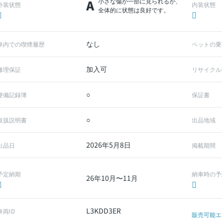
A
小さな傷が一部に見られるが、
外装状態
内装状態
全体的に状態は良好です。
なし
車内での喫煙履歴
ペットの乗
加入可
修理保証
リサイクル
○
整備記録簿
保証書
○
取扱説明書
出品地域
2026年5月8日
出品日
掲載期間
予定納期
納車時の予
26年10月〜11月
L3KDD3ER
車両ID
販売可能エ