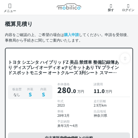
モビリコ
探す
ログイン
メニュー
概算見積り
内容をご確認の上、ご希望の場合は
購入申請
してください。申請を受領後、
事務局から手続きに関してご案内いたします。
トヨタ シエンタ ハイブリッドZ 美品 禁煙車 整備記録簿あ
り ディスプレイオーディオ ※ナビキットあり TV ブライン
ドスポットモニター オートクルーズ 3列シート スマート
キー ETC バックモニター ドライブレコーダー 衝突軽減 両
側電動スライドドア 7人乗り
本体価格
諸費用
280
板金歴
外装
内装
.0
11
.0
万円
万円
S
S
なし
年式
走行距離
2023
2.9万km
車検
出品地域
28年3月
神奈川県
予定納期
来年3月〜4月
中古車販売店の価格との比較