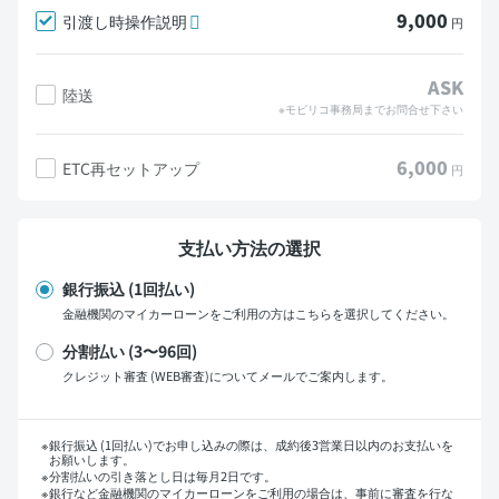
9,000
引渡し時操作説明
円
ASK
陸送
※モビリコ事務局までお問合せ下さい
6,000
ETC再セットアップ
円
支払い方法の選択
銀行振込 (1回払い)
金融機関のマイカーローンをご利用の方はこちらを選択してください。
分割払い (3〜96回)
クレジット審査 (WEB審査)についてメールでご案内します。
支払い回数
銀行振込 (1回払い)でお申し込みの際は、成約後3営業日以内のお支払いを
お願いします。
分割払いの引き落とし日は毎月2日です。
銀行など金融機関のマイカーローンをご利用の場合は、事前に審査を行な