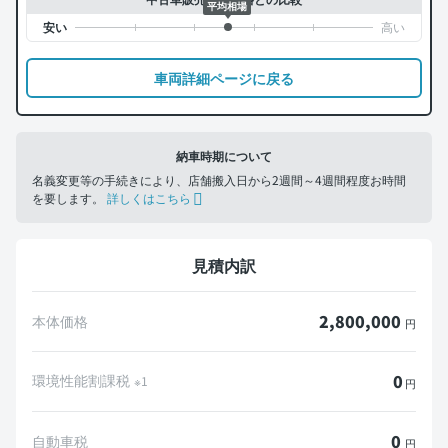
平均相場
車両詳細ページに戻る
納車時期について
名義変更等の手続きにより、店舗搬入日から2週間～4週間程度お時間
を要します。
詳しくはこちら
見積内訳
2,800,000
本体価格
円
0
環境性能割課税
※1
円
0
自動車税
円