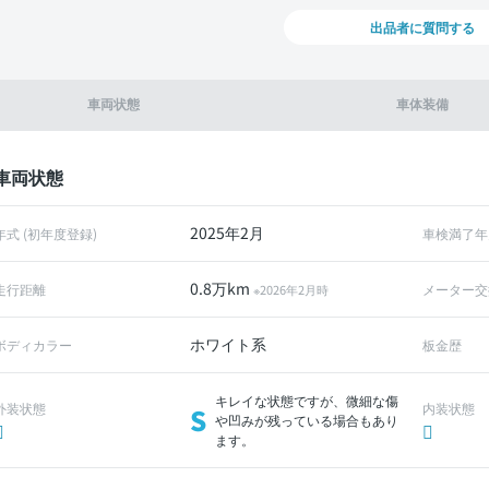
出品者に質問する
車両状態
車体装備
車両状態
2025年2月
年式 (初年度登録)
車検満了年
0.8万km
走行距離
メーター交
※2026年2月時
ホワイト系
ボディカラー
板金歴
キレイな状態ですが、微細な傷
外装状態
内装状態
S
や凹みが残っている場合もあり
ます。