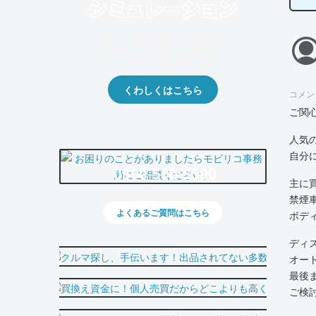
クルマの将来的な価値を予測！
出品や下取りの際の参考に。
くわしくはこちら
コメン
ご関
人気
自分
0800-500-5500
主に
禁煙
よくあるご質問はこちら
ボデ
ディ
オー
最後
ご検