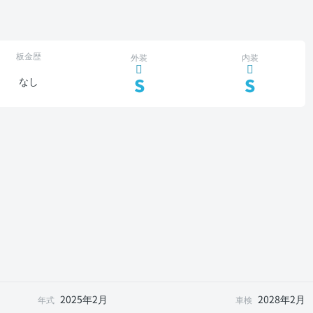
板金歴
外装
内装
S
S
なし
2025年2月
2028年2月
年式
車検