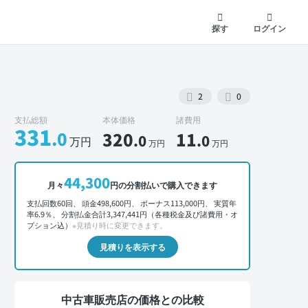
探す
ログイン
2
0
支払総額
本体価格
諸費用
331
.0
320
11
.0
.0
万円
万円
万円
44,300
月々
円の分割払いで購入できます
外装 正面
支払回数60回、 頭金498,600円、 ボーナス113,000円、 実質年
率6.9％、 分割払金合計3,347,441円（各種税金及び諸費用・オ
プション込）
※見積り時に変更できます。
見積りを表示する
中古車販売店の価格との比較