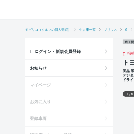
モビリコ（クルマの個人売買）
中古車一覧
プリウス
G
終了間
ログイン・新規会員登録
掲
トヨ
お知らせ
美品 
デジタ
ドライ
席
外装
マイページ
1
/
8
お気に入り
登録車両