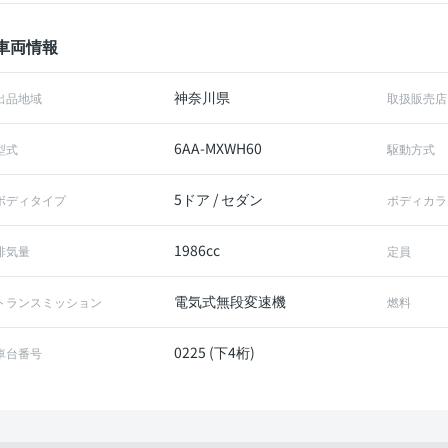
車両情報
神奈川県
出品地域
取扱販売店
6AA-MXWH60
型式
駆動方式
5ドア / セダン
ボディタイプ
ボディカラ
1986cc
排気量
定員
電気式無段変速機
トランスミッション
燃料
0225 (下4桁)
車台番号