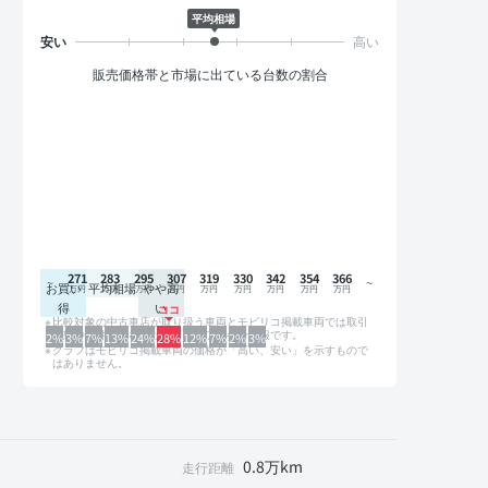
平均相場
販売価格帯と市場に出ている台数の割合
271
283
295
307
319
330
342
354
366
お買い
平均相場
やや高
得
い
比較対象の中古車店が取り扱う車両とモビリコ掲載車両では取引
形態や条件が異なるため、グラフは参考情報です。
2%
3%
7%
13%
24%
28%
12%
7%
2%
3%
グラフはモビリコ掲載車両の価格が「高い、安い」を示すもので
はありません。
0.8万km
走行距離