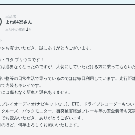
出品者
よね0425さん
1
出品中の車両
台
ト
心をお寄せいただき、誠にありがとうございます。
のトヨタ プリウスです！
には必要なくなったのですが、大切にしていただける方に乗ってもらい
買い物等の日常生活で乗っているのでほぼ毎日利用しています。走行距離
車で内装もキレイです。
ィには傷もなく新車と遜色ありません。
スプレイオーディオ(ナビキットなし)、ETC、ドライブレコーダーもつ
トクルーズ、バックモニター、衝突被害軽減ブレーキ等の安全装備も充
までお読みいただき、ありがとうございます。
討のほど、何卒よろしくお願いいたします。