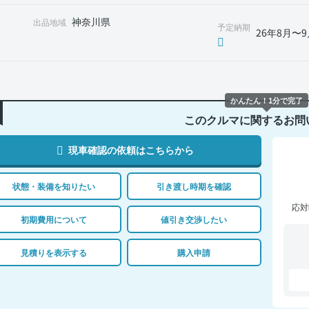
神奈川県
出品地域
予定納期
26年8月〜9
かんたん！1分で完了
このクルマに関するお問
現車確認の依頼はこちらから
状態・装備を知りたい
引き渡し時期を確認
応対
初期費用について
値引き交渉したい
見積りを表示する
購入申請