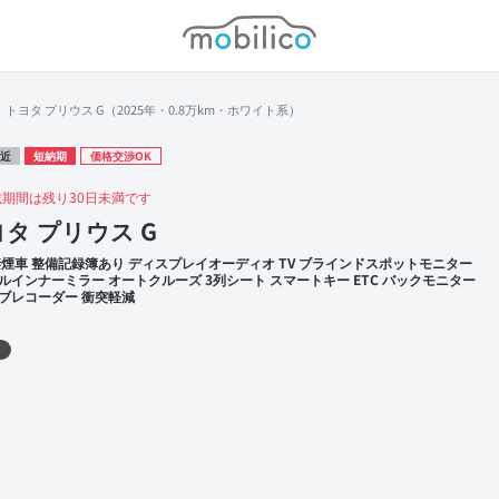
モビリコ
トヨタ プリウス G（2025年・0.8万km・ホワイト系）
近
短納期
価格交渉OK
載期間は残り30日未満です
タ プリウス G
禁煙車 整備記録簿あり ディスプレイオーディオ TV ブラインドスポットモニター
ルインナーミラー オートクルーズ 3列シート スマートキー ETC バックモニター
ブレコーダー 衝突軽減
 左前