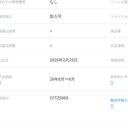
なし
車内での喫煙履歴
ペットの乗
加入可
修理保証
リサイクル
○
整備記録簿
保証書
○
取扱説明書
出品地域
2026年2月25日
出品日
掲載期間
予定納期
納車時の予
26年8月〜9月
CFTZS969
車両ID
販売可能エ