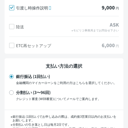
9,000
引渡し時操作説明
円
ASK
陸送
※モビリコ事務局までお問合せ下さい
6,000
ETC再セットアップ
円
支払い方法の選択
銀行振込 (1回払い)
金融機関のマイカーローンをご利用の方はこちらを選択してください。
分割払い (3〜96回)
クレジット審査 (WEB審査)についてメールでご案内します。
支払い回数
銀行振込 (1回払い)でお申し込みの際は、成約後3営業日以内のお支払いを
お願いします。
分割払いの引き落とし日は毎月2日です。