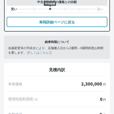
中古車販売店の価格との比較
平均相場
車両詳細ページに戻る
納車時期について
名義変更等の手続きにより、店舗搬入日から2週間～4週間程度お時間
を要します。
詳しくはこちら
見積内訳
2,300,000
本体価格
円
0
環境性能割課税
※1
円