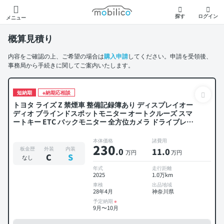
モビリコ
探す
ログイン
メニュー
概算見積り
内容をご確認の上、ご希望の場合は
購入申請
してください。申請を受領後、
事務局から手続きに関してご案内いたします。
短納期
※納期応相談
トヨタ ライズ Z 禁煙車 整備記録簿あり ディスプレイオー
ディオ ブラインドスポットモニター オートクルーズ スマ
ートキー ETC バックモニター 全方位カメラ ドライブレコ
ーダー 衝突軽減
本体価格
諸費用
230
板金歴
外装
内装
.0
11
.0
万円
万円
C
S
なし
年式
走行距離
2025
1.0万km
車検
出品地域
28年4月
神奈川県
予定納期
※
9月〜10月