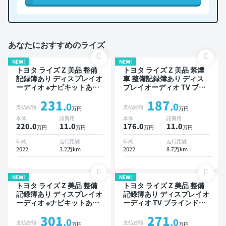
あなたにおすすめのライズ
NEW!
NEW!
トヨタ ライズ Z 美品 整備
トヨタ ライズ Z 美品 禁煙
記録簿あり ディスプレイオ
車 整備記録簿あり ディス
ーディオ ※ナビキットあり
プレイオーディオ TV ブラ
TV ブラインドスポットモ
インドスポットモニター オ
231
187
ニター オートクルーズ ス
ートクルーズ スマートキー
.0
.0
支払総額
支払総額
万円
万円
マートキー ETC バックモ
ETC バックモニター 全方
本体
諸費用
本体
諸費用
ニター 全方位カメラ ドラ
位カメラ ドライブレコーダ
220.0
11
.0
176.0
11
.0
万円
万円
万円
万円
イブレコーダー 衝突軽減
ー 衝突軽減
年式
走行距離
年式
走行距離
2022
3.2万km
2022
8.7万km
NEW!
NEW!
トヨタ ライズ Z 美品 整備
トヨタ ライズ Z 美品 整備
記録簿あり ディスプレイオ
記録簿あり ディスプレイオ
ーディオ ※ナビキットあり
ーディオ TV ブラインドス
TV ブラインドスポットモ
ポットモニター オートクル
301
271
ニター スマートキー ETC
ーズ スマートキー ETC バ
.0
.0
支払総額
支払総額
万円
万円