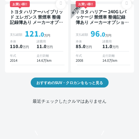
お買い得!!
お買い得!!
終了間近
トヨタ ハリアーハイブリッ
トヨタ ハリアー 240G Lパ
ド エレガンス 禁煙車 整備
ッケージ 禁煙車 整備記録
記録簿あり メーカーオプシ
簿あり メーカーオプション
ョンナビ TV スマートキー
ナビ TV ワイヤレスキー
121
96
ETC バックモニター ドラ
ETC サンルーフ バックモ
.0
.0
支払総額
支払総額
万円
万円
イブレコーダー
ニター ドライブレコーダー
本体
諸費用
本体
諸費用
110.0
11
.0
85.0
11
.0
万円
万円
万円
万円
年式
走行距離
年式
走行距離
2014
14.6万km
2008
14.0万km
おすすめのSUV・クロカンをもっと見る
最近チェックしたクルマはありません
モビリコでクルマを売りたい方