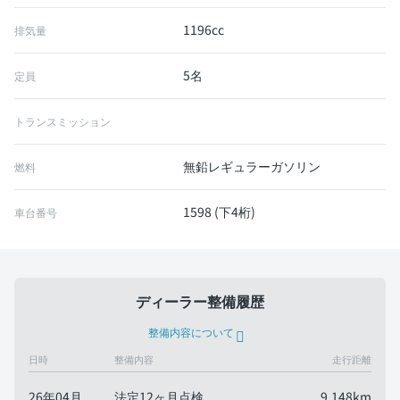
1196cc
排気量
5名
定員
トランスミッション
無鉛レギュラーガソリン
燃料
1598 (下4桁)
車台番号
ディーラー整備履歴
整備内容について
日時
整備内容
走行距離
26年04月
法定12ヶ月点検
9,148km