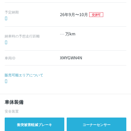
予定納期
26年9月〜10月
交渉可
---
万km
納車時の予想走行距離
XMYGWN4N
車両ID
販売可能エリアについて
車体装備
安全装置
衝突被害軽減ブレーキ
コーナーセンサー