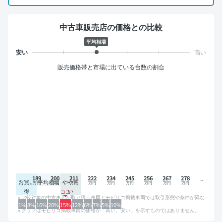
中古車販売店の価格との比較
平均相場
販売価格帯と市場に出ている台数の割合
189
200
211
222
234
245
256
267
278
お買い
平均相場
やや高
得
い
比較対象の中古車店が取り扱う車両とモビリコ掲載車両では取引形態や条件が異な
るため、グラフは参考情報です。
1%
8%
16%
20%
15%
12%
6%
7%
5%
10%
グラフはモビリコ掲載車両の価格が「高い、安い」を示すものではありません。