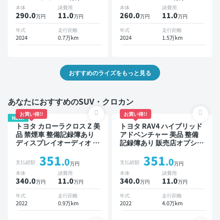
バックモニター ドライブレ
ックモニター 全方位カメラ
本体
諸費用
本体
諸費用
コーダー 衝突軽減
ドライブレコーダー 衝突軽
290.0
11
.0
260.0
11
.0
万円
万円
万円
万円
減
年式
走行距離
年式
走行距離
2024
0.7万km
2024
1.5万km
おすすめのライズをもっと見る
あなたにおすすめのSUV・クロカン
お買い得!!
お買い得!!
NEW!
トヨタ カローラクロス Z 美
トヨタ RAV4 ハイブリッド
品 禁煙車 整備記録簿あり
アドベンチャー 美品 整備
ディスプレイオーディオ ※
記録簿あり 販売店オプショ
ナビキットあり ブラインド
ンナビ TV ブラインドスポ
351
351
スポットモニター オートク
ットモニター デジタルイン
.0
.0
支払総額
支払総額
万円
万円
ルーズ スマートキー ETC
ナーミラー オートクルーズ
本体
諸費用
本体
諸費用
電動バックドア バックモニ
スマートキー ETC バック
340.0
11
.0
340.0
11
.0
万円
万円
万円
万円
ター 全方位カメラ ドライ
モニター ドライブレコーダ
ブレコーダー 衝突軽減
ー 衝突軽減
年式
走行距離
年式
走行距離
2022
0.9万km
2022
4.0万km