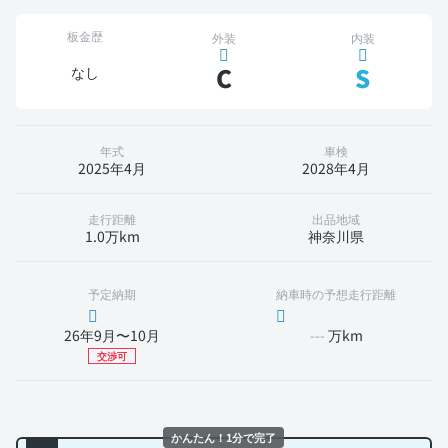
板金歴
外装
内装
C
S
なし
年式
車検
2025年4月
2028年4月
走行距離
出品地域
1.0万km
神奈川県
予定納期
納車時の予想走行距離
26年9月〜10月
---
万km
交渉可
かんたん！1分で完了