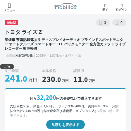
モビリコ
探す
ログイン
メニュー
3
0
短納期
トヨタ ライズ Z
禁煙車 整備記録簿あり ディスプレイオーディオ ブラインドスポットモニタ
ー オートクルーズ スマートキー ETC バックモニター 全方位カメラ ドライブ
レコーダー 衝突軽減
XMYGWN4N
2025年・1.0万km・ホワイト系
車両ID
外装 左前
1
/
9
支払総額
本体価格
諸費用
241
.0
230
11
.0
.0
万円
万円
万円
32,200
月々
円の分割払いで購入できます
支払回数60回、 頭金363,600円、 ボーナス82,400円、 実質年率6.9％、 分割
払金合計2,438,364円（各種税金及び諸費用・オプション込）
※見積り時に変
更できます。
見積りを表示する