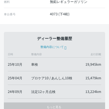
無鉛レギュラーガソリン
燃料
4073 (下4桁)
車台番号
ディーラー整備履歴
整備内容について
日時
整備内容
走行距離
25年10月
車検
19,945km
25年04月
プロケア10 / あんしん10検
15,479km
24年09月
法定12ヶ月点検
13,224km
もっと見る