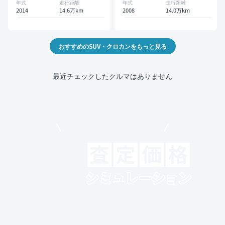
年式
走行距離
年式
走行距離
2014
14.6万km
2008
14.0万km
おすすめのSUV・クロカンをもっと見る
最近チェックしたクルマはありません
モビリコでクルマを売りたい方
クルマの将来的な価値を予測！
出品や下取りの際の参考に。