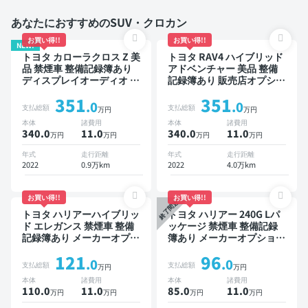
あなたにおすすめのSUV・クロカン
お買い得!!
お買い得!!
NEW!
トヨタ カローラクロス Z 美
トヨタ RAV4 ハイブリッド
品 禁煙車 整備記録簿あり
アドベンチャー 美品 整備
ディスプレイオーディオ ※
記録簿あり 販売店オプショ
ナビキットあり ブラインド
ンナビ TV ブラインドスポ
351
351
スポットモニター オートク
ットモニター デジタルイン
.0
.0
支払総額
支払総額
万円
万円
ルーズ スマートキー ETC
ナーミラー オートクルーズ
本体
諸費用
本体
諸費用
電動バックドア バックモニ
スマートキー ETC バック
340.0
11
.0
340.0
11
.0
万円
万円
万円
万円
ター 全方位カメラ ドライ
モニター ドライブレコーダ
ブレコーダー 衝突軽減
ー 衝突軽減
年式
走行距離
年式
走行距離
2022
0.9万km
2022
4.0万km
お買い得!!
お買い得!!
終了間近
トヨタ ハリアーハイブリッ
トヨタ ハリアー 240G Lパ
ド エレガンス 禁煙車 整備
ッケージ 禁煙車 整備記録
記録簿あり メーカーオプシ
簿あり メーカーオプション
ョンナビ TV スマートキー
ナビ TV ワイヤレスキー
121
96
ETC バックモニター ドラ
ETC サンルーフ バックモ
.0
.0
支払総額
支払総額
万円
万円
イブレコーダー
ニター ドライブレコーダー
本体
諸費用
本体
諸費用
110.0
11
.0
85.0
11
.0
万円
万円
万円
万円