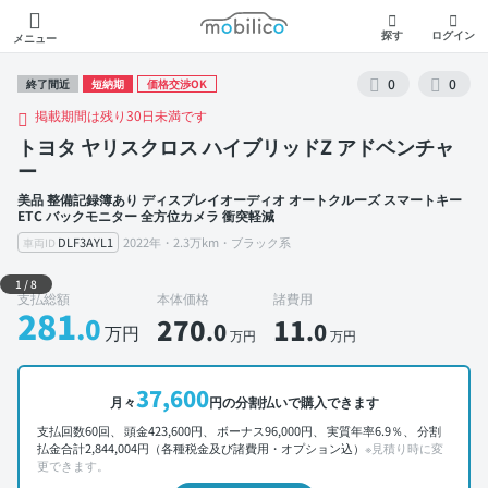
モビリコ
探す
ログイン
メニュー
0
0
終了間近
短納期
価格交渉OK
掲載期間は残り30日未満です
トヨタ ヤリスクロス ハイブリッドZ アドベンチャ
ー
美品 整備記録簿あり ディスプレイオーディオ オートクルーズ スマートキー
ETC バックモニター 全方位カメラ 衝突軽減
DLF3AYL1
2022年・2.3万km・ブラック系
車両ID
外装 左前
1
/
8
支払総額
本体価格
諸費用
281
.0
270
11
.0
.0
万円
万円
万円
37,600
月々
円の分割払いで購入できます
支払回数60回、 頭金423,600円、 ボーナス96,000円、 実質年率6.9％、 分割
払金合計2,844,004円（各種税金及び諸費用・オプション込）
※見積り時に変
更できます。