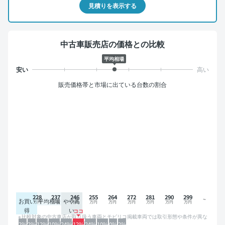
見積りを表示する
中古車販売店の価格との比較
平均相場
販売価格帯と市場に出ている台数の割合
228
237
246
255
264
272
281
290
299
お買い
平均相場
やや高
得
い
比較対象の中古車店が取り扱う車両とモビリコ掲載車両では取引形態や条件が異な
るため、グラフは参考情報です。
2%
2%
12%
10%
24%
12%
24%
10%
0%
2%