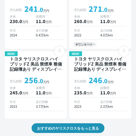
オーディオ ※ナビキットあ
り ディスプレイオーディオ
241
271
り TV ブラインドスポット
※ナビキットあり TV ブライ
.0
.0
支払総額
支払総額
万円
万円
モニター オートクルーズ
ンドスポットモニター オー
本体
諸費用
本体
諸費用
スマートキー ETC バック
トクルーズ ワイヤレスキー
230.0
11
.0
260.0
11
.0
万円
万円
万円
万円
モニター 衝突軽減
ETC バックモニター 全方
位カメラ ドライブレコーダ
年式
走行距離
年式
走行距離
ー 衝突軽減
2024
0.4万km
2022
4.0万km
#ワンオーナー
NEW!
NEW!
トヨタ ヤリスクロス ハイ
トヨタ ヤリスクロス ハイ
ブリッドZ 美品 禁煙車 整備
ブリッドZ 美品 禁煙車 整備
記録簿あり ディスプレイオ
記録簿あり ディスプレイオ
ーディオ ※ナビキットあり
ーディオ ※ナビキットあり
256
246
TV ブラインドスポットモ
TV ブラインドスポットモ
.0
.0
支払総額
支払総額
万円
万円
ニター オートクルーズ ス
ニター オートクルーズ ワ
本体
諸費用
本体
諸費用
マートキー ETC 電動バッ
イヤレスキー ETC バック
245.0
11
.0
235.0
11
.0
万円
万円
万円
万円
クドア バックモニター 全
モニター 全方位カメラ ド
方位カメラ ドライブレコー
ライブレコーダー 衝突軽減
年式
走行距離
年式
走行距離
ダー 衝突軽減
2023
3.7万km
2023
2.3万km
おすすめのヤリスクロスをもっと見る