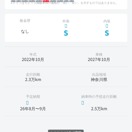
グラフはモビリコ掲載車両の価格が「高い、安い」を示すものではありません。
板金歴
外装
内装
S
S
なし
年式
車検
2022年10月
2027年10月
走行距離
出品地域
2.3万km
神奈川県
予定納期
納車時の予想走行距離
26年8月〜9月
2.5万km