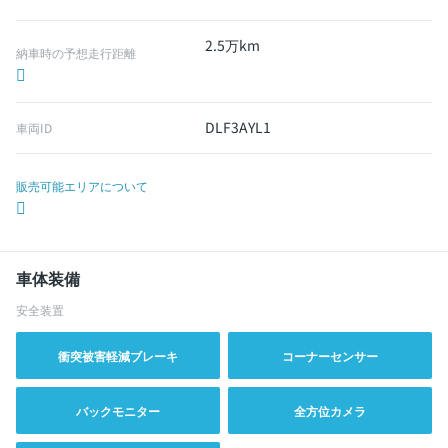
2.5万km
納車時の予想走行距離
DLF3AYL1
車両ID
販売可能エリアについて
車体装備
安全装置
衝突被害軽減ブレーキ
コーナーセンサー
バックモニター
全方位カメラ