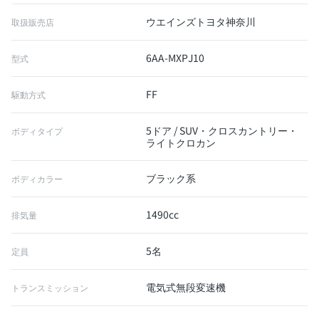
ウエインズトヨタ神奈川
取扱販売店
6AA-MXPJ10
型式
FF
駆動方式
5ドア / SUV・クロスカントリー・
ボディタイプ
ライトクロカン
ブラック系
ボディカラー
1490cc
排気量
5名
定員
電気式無段変速機
トランスミッション