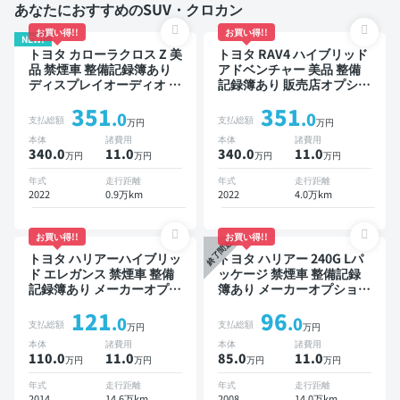
あなたにおすすめのSUV・クロカン
お買い得!!
お買い得!!
NEW!
トヨタ カローラクロス Z 美
トヨタ RAV4 ハイブリッド
品 禁煙車 整備記録簿あり
アドベンチャー 美品 整備
ディスプレイオーディオ ※
記録簿あり 販売店オプショ
ナビキットあり ブラインド
ンナビ TV ブラインドスポ
351
351
スポットモニター オートク
ットモニター デジタルイン
.0
.0
支払総額
支払総額
万円
万円
ルーズ スマートキー ETC
ナーミラー オートクルーズ
本体
諸費用
本体
諸費用
電動バックドア バックモニ
スマートキー ETC バック
340.0
11
.0
340.0
11
.0
万円
万円
万円
万円
ター 全方位カメラ ドライ
モニター ドライブレコーダ
ブレコーダー 衝突軽減
ー 衝突軽減
年式
走行距離
年式
走行距離
2022
0.9万km
2022
4.0万km
お買い得!!
お買い得!!
終了間近
トヨタ ハリアーハイブリッ
トヨタ ハリアー 240G Lパ
ド エレガンス 禁煙車 整備
ッケージ 禁煙車 整備記録
記録簿あり メーカーオプシ
簿あり メーカーオプション
ョンナビ TV スマートキー
ナビ TV ワイヤレスキー
121
96
ETC バックモニター ドラ
ETC サンルーフ バックモ
.0
.0
支払総額
支払総額
万円
万円
イブレコーダー
ニター ドライブレコーダー
本体
諸費用
本体
諸費用
110.0
11
.0
85.0
11
.0
万円
万円
万円
万円
年式
走行距離
年式
走行距離
2014
14.6万km
2008
14.0万km