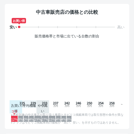
中古車販売店の価格との比較
お買い得
販売価格帯と市場に出ている台数の割合
225
229
233
237
242
246
250
254
258
お買い
平均相場
やや高
得
い
比較対象の中古車店が取り扱う車両とモビリコ掲載車両では取引形態や条件が異な
るため、グラフは参考情報です。
12%
8%
0%
4%
19%
27%
15%
4%
4%
8%
グラフはモビリコ掲載車両の価格が「高い、安い」を示すものではありません。