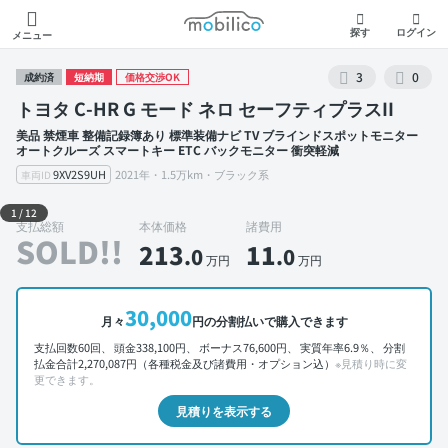
モビリコ
探す
ログイン
メニュー
3
0
成約済
短納期
価格交渉OK
トヨタ C-HR G モード ネロ セーフティプラスII
美品 禁煙車 整備記録簿あり 標準装備ナビ TV ブラインドスポットモニター
オートクルーズ スマートキー ETC バックモニター 衝突軽減
9XV2S9UH
2021年・1.5万km・ブラック系
車両ID
外装 左前
1
/
12
支払総額
本体価格
諸費用
SOLD!!
213
11
.0
.0
万円
万円
30,000
月々
円の分割払いで購入できます
支払回数60回、 頭金338,100円、 ボーナス76,600円、 実質年率6.9％、 分割
払金合計2,270,087円（各種税金及び諸費用・オプション込）
※見積り時に変
更できます。
見積りを表示する