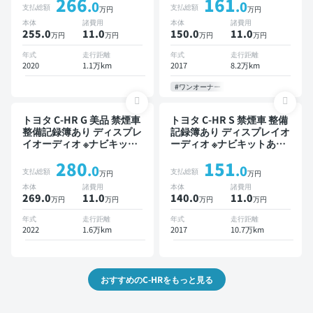
266
161
クルーズ スマートキー
ニター オートクルーズ ス
.0
.0
支払総額
支払総額
万円
万円
ETC バックモニター ドラ
マートキー ETC バックモ
本体
諸費用
本体
諸費用
イブレコーダー 衝突軽減
ニター 全方位カメラ ドラ
255.0
11
.0
150.0
11
.0
万円
万円
万円
万円
イブレコーダー フルエアロ
衝突軽減
年式
走行距離
年式
走行距離
2020
1.1万km
2017
8.2万km
#ワンオーナー
トヨタ C-HR G 美品 禁煙車
トヨタ C-HR S 禁煙車 整備
整備記録簿あり ディスプレ
記録簿あり ディスプレイオ
イオーディオ ※ナビキット
ーディオ ※ナビキットあり
あり TV ブラインドスポッ
スマートキー ETC バック
280
151
トモニター オートクルーズ
モニター 衝突軽減
.0
.0
支払総額
支払総額
万円
万円
スマートキー ETC バック
本体
諸費用
本体
諸費用
モニター 全方位カメラ ド
269.0
11
.0
140.0
11
.0
万円
万円
万円
万円
ライブレコーダー 衝突軽減
年式
走行距離
年式
走行距離
2022
1.6万km
2017
10.7万km
おすすめのC-HRをもっと見る