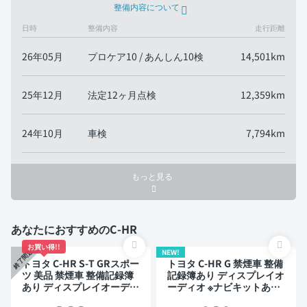
整備内容について
日時
整備内容
走行距離
26年05月
プロケア10 / あんしん10検
14,501km
25年12月
法定12ヶ月点検
12,359km
24年10月
車検
7,794km
もっと見る
あなたにおすすめのC-HR
お買い得!!
NEW!
終了間近
トヨタ C-HR S-T GRスポー
トヨタ C-HR G 禁煙車 整備
ツ 美品 禁煙車 整備記録簿
記録簿あり ディスプレイオ
あり ディスプレイオーディ
ーディオ ※ナビキットあり
オ ※ナビキットあり オート
TV ブラインドスポットモ