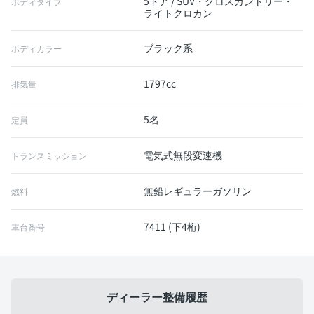
5ドア / SUV・クロスカントリー・
ボディタイプ
ライトクロカン
ブラック系
ボディカラー
1797cc
排気量
5名
定員
電気式無段変速機
トランスミッション
無鉛レギュラーガソリン
燃料
7411 (下4桁)
車台番号
ディーラー整備履歴