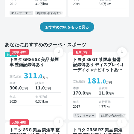
2017
4.7万km
2019
3.0万km
#ワンオーナー
#お問い合わせ歓迎
おすすめの86をもっと見る
あなたにおすすめのクーペ・スポーツ
お買い得!!
お買い得!!
NEW!
トヨタ GR86 SZ 美品 禁煙
トヨタ 86 GT 禁煙車 整備
車 整備記録簿あり
記録簿あり ディスプレイオ
ーディオ ※ナビキットあり
311
TV オートクルーズ スマー
.0
支払総額
万円
181
トキー ETC バックモニタ
.0
支払総額
万円
本体
諸費用
ー
300.0
11
.0
本体
諸費用
万円
万円
170.0
11
.0
万円
万円
年式
走行距離
2025
0.3万km
年式
走行距離
2017
4.7万km
#ワンオーナー
#お問い合わせ歓迎
お買い得!!
トヨタ 86 G 美品 禁煙車 整
トヨタ GR86 RZ 美品 禁煙