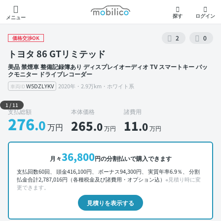
モビリコ
探す
ログイン
メニュー
2
0
価格交渉OK
トヨタ 86 GTリミテッド
美品 禁煙車 整備記録簿あり ディスプレイオーディオ TV スマートキー バッ
クモニター ドライブレコーダー
W5DZLYKV
2020年・2.9万km・ホワイト系
車両ID
外装 左前
1
/
11
支払総額
本体価格
諸費用
276
.0
265
11
.0
.0
万円
万円
万円
36,800
月々
円の分割払いで購入できます
支払回数60回、 頭金416,100円、 ボーナス94,300円、 実質年率6.9％、 分割
払金合計2,787,016円（各種税金及び諸費用・オプション込）
※見積り時に変
更できます。
見積りを表示する