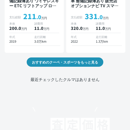
備記録簿あり ワイヤレスキ
車 整備記録簿あり 販売店
ー ETC リフトアップ ロー
オプションナビ TV スマー
ダウン
トキー ETC バックモニタ
211
331
ー ドライブレコーダー
.0
.0
支払総額
支払総額
万円
万円
本体
諸費用
本体
諸費用
200.0
11
.0
320.0
11
.0
万円
万円
万円
万円
年式
走行距離
年式
走行距離
2019
3.0万km
2022
1.3万km
おすすめのクーペ・スポーツをもっと見る
最近チェックしたクルマはありません
モビリコでクルマを売りたい方