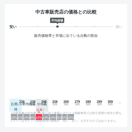
中古車販売店の価格との比較
平均相場
販売価格帯と市場に出ている台数の割合
228
238
248
258
269
279
289
299
309
お買い
平均相場
やや高
得
い
比較対象の中古車店が取り扱う車両とモビリコ掲載車両では取引形態や条件が異な
るため、グラフは参考情報です。
10%
5%
10%
0%
19%
19%
19%
5%
5%
10%
グラフはモビリコ掲載車両の価格が「高い、安い」を示すものではありません。