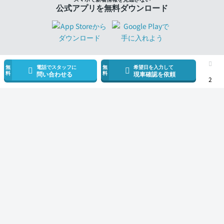
公式アプリを無料ダウンロード
無
電話でスタッフに
無
希望日を入力して
料
料
問い合わせる
現車確認を依頼
2
モビリコ（クルマの個人売買）
中古車一覧
86
GTリミテッド
トヨタ
サービス規約とその他情報
販売可能エリア
運営会社
採用情報
モビリコ加盟会社