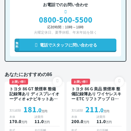
お電話でのお問い合わせ
0800-500-5500
応対時間：10時～18時
火曜定休日、夏季休暇、年末年始を除く
無
電話でスタッフに問い合わせる
料
あなたにおすすめの86
お買い得!!
お買い得!!
トヨタ 86 GT 禁煙車 整備
トヨタ 86 G 美品 禁煙車 整
記録簿あり ディスプレイオ
備記録簿あり ワイヤレスキ
ーディオ ※ナビキットあり
ー ETC リフトアップ ロー
TV オートクルーズ スマー
ダウン
181
211
トキー ETC バックモニタ
.0
.0
支払総額
支払総額
万円
万円
ー
本体
諸費用
本体
諸費用
170.0
11
.0
200.0
11
.0
万円
万円
万円
万円
年式
走行距離
年式
走行距離