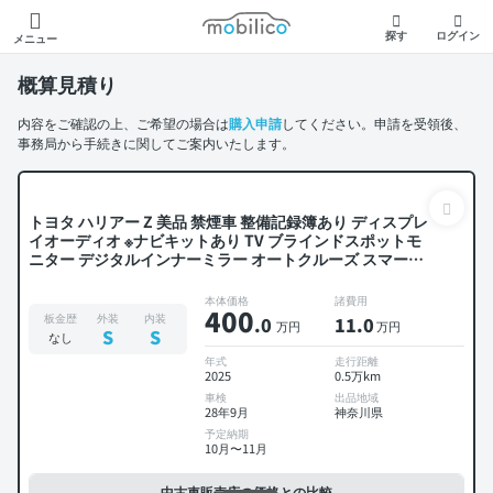
モビリコ
探す
ログイン
メニュー
概算見積り
内容をご確認の上、ご希望の場合は
購入申請
してください。申請を受領後、
事務局から手続きに関してご案内いたします。
トヨタ ハリアー Z 美品 禁煙車 整備記録簿あり ディスプレ
イオーディオ ※ナビキットあり TV ブラインドスポットモ
ニター デジタルインナーミラー オートクルーズ スマート
キー ETC 電動バックドア バックモニター 全方位カメラ ド
ライブレコーダー 衝突軽減
本体価格
諸費用
400
板金歴
外装
内装
.0
11
.0
万円
万円
S
S
なし
年式
走行距離
2025
0.5万km
車検
出品地域
28年9月
神奈川県
予定納期
10月〜11月
中古車販売店の価格との比較