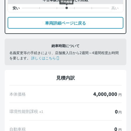
平均相場
車両詳細ページに戻る
納車時期について
名義変更等の手続きにより、店舗搬入日から2週間～4週間程度お時間
を要します。
詳しくはこちら
見積内訳
4,000,000
本体価格
円
0
環境性能割課税
※1
円
0
自動車税
円