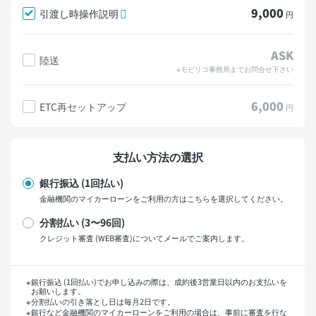
9,000
引渡し時操作説明
円
ASK
陸送
※モビリコ事務局までお問合せ下さい
6,000
ETC再セットアップ
円
支払い方法の選択
銀行振込 (1回払い)
金融機関のマイカーローンをご利用の方はこちらを選択してください。
分割払い (3〜96回)
クレジット審査 (WEB審査)についてメールでご案内します。
支払い回数
銀行振込 (1回払い)でお申し込みの際は、成約後3営業日以内のお支払いを
お願いします。
分割払いの引き落とし日は毎月2日です。
銀行など金融機関のマイカーローンをご利用の場合は、事前に審査を行な