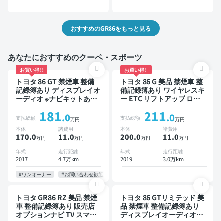
おすすめのGR86をもっと見る
あなたにおすすめのクーペ・スポーツ
お買い得!!
お買い得!!
トヨタ 86 GT 禁煙車 整備
トヨタ 86 G 美品 禁煙車 整
記録簿あり ディスプレイオ
備記録簿あり ワイヤレスキ
ーディオ ※ナビキットあり
ー ETC リフトアップ ロー
TV オートクルーズ スマー
ダウン
181
211
トキー ETC バックモニタ
.0
.0
支払総額
支払総額
万円
万円
ー
本体
諸費用
本体
諸費用
170.0
11
.0
200.0
11
.0
万円
万円
万円
万円
年式
走行距離
年式
走行距離
2017
4.7万km
2019
3.0万km
#ワンオーナー
#お問い合わせ歓迎
トヨタ GR86 RZ 美品 禁煙
トヨタ 86 GTリミテッド 美
車 整備記録簿あり 販売店
品 禁煙車 整備記録簿あり
オプションナビ TV スマー
ディスプレイオーディオ