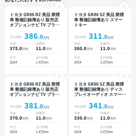
トヨタ GR86 RZ 美品 禁煙
トヨタ GR86 SZ 美品 禁煙
車 整備記録簿あり 販売店
車 整備記録簿あり スマー
オプションナビ TV ブライ
トキー
ンドスポットモニター オー
386
311
トクルーズ スマートキー
.0
.0
支払総額
支払総額
万円
万円
ETC バックモニター ドラ
本体
諸費用
本体
諸費用
イブレコーダー 衝突軽減
375.0
11
.0
300.0
11
.0
万円
万円
万円
万円
年式
走行距離
年式
走行距離
2024
1.4万km
2024
2.3万km
トヨタ GR86 RZ 美品 禁煙
トヨタ GR86 SZ 美品 禁煙
車 整備記録簿あり 販売店
車 整備記録簿あり ディス
オプションナビ TV ブライ
プレイオーディオ スマート
ンドスポットモニター オー
キー ETC バックモニター
381
341
トクルーズ スマートキー
フルエアロ 社外マフラー
.0
.0
支払総額
支払総額
万円
万円
ETC バックモニター ドラ
本体
諸費用
本体
諸費用
イブレコーダー フルエアロ
370.0
11
.0
330.0
11
.0
万円
万円
万円
万円
衝突軽減
年式
走行距離
年式
走行距離
2024
1.4万km
2024
2.0万km