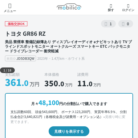
モビリコ
探す
ログイン
メニュー
1
0
価格交渉OK
トヨタ GR86 RZ
美品 禁煙車 整備記録簿あり ディスプレイオーディオ ※ナビキットあり TV ブ
ラインドスポットモニター オートクルーズ スマートキー ETC バックモニタ
ー ドライブレコーダー 衝突軽減
JD5DB3QW
2023年・1.4万km・ホワイト系
車両ID
外装 左前
1
/
18
支払総額
本体価格
諸費用
361
.0
350
11
.0
.0
万円
万円
万円
48,100
月々
円の分割払いで購入できます
支払回数60回、 頭金543,600円、 ボーナス123,200円、 実質年率6.9％、 分割
払金合計3,640,821円（各種税金及び諸費用・オプション込）
※見積り時に変
更できます。
見積りを表示する