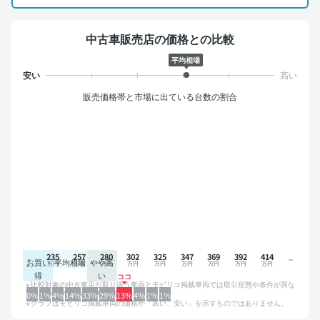
中古車販売店の価格との比較
平均相場
販売価格帯と市場に出ている台数の割合
235
257
280
302
325
347
369
392
414
お買い
平均相場
やや高
得
い
比較対象の中古車店が取り扱う車両とモビリコ掲載車両では取引形態や条件が異な
るため、グラフは参考情報です。
0%
1%
4%
14%
33%
29%
13%
4%
1%
1%
グラフはモビリコ掲載車両の価格が「高い、安い」を示すものではありません。