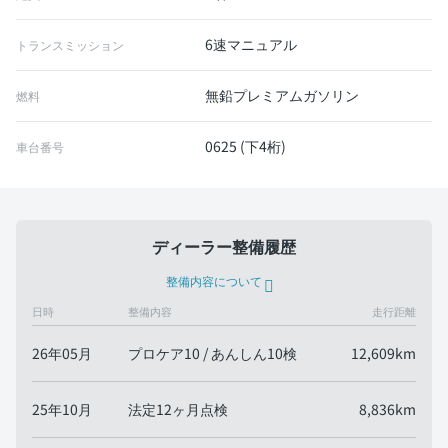
6速マニュアル
トランスミッション
無鉛プレミアムガソリン
燃料
0625 (下4桁)
車台番号
ディーラー整備履歴
整備内容について
日時
整備内容
走行距離
26年05月
プロケア10 / あんしん10検
12,609km
25年10月
法定12ヶ月点検
8,836km