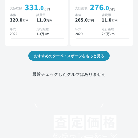
トキー ETC バックモニタ
TV スマートキー バックモ
331
276
ー ドライブレコーダー
ニター ドライブレコーダー
.0
.0
支払総額
支払総額
万円
万円
本体
諸費用
本体
諸費用
320.0
11
.0
265.0
11
.0
万円
万円
万円
万円
年式
走行距離
年式
走行距離
2022
1.3万km
2020
2.9万km
おすすめのクーペ・スポーツをもっと見る
最近チェックしたクルマはありません
モビリコでクルマを売りたい方