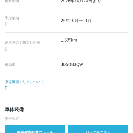
2026年10月20日まで
掲載期間
予定納期
26年10月〜11月
1.6万km
納車時の予想走行距離
JD5DB3QW
車両ID
販売可能エリアについて
車体装備
安全装置
衝突被害軽減ブレーキ
バックモニター