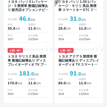
トヨタ パッソ X Lパッケー
トヨタ パッソ 1.0X Lパッ
ジ・S 禁煙車 整備記録簿あ
ケージ・キリリ 美品 禁煙
り 販売店オプションナビ
車 スマートキー ETC ドラ
TV スマートキー ETC バッ
イブレコーダー
46
31
クモニター ドライブレコー
.0
.0
支払総額
支払総額
万円
万円
ダー 衝突軽減
本体
諸費用
本体
諸費用
35.0
11
.0
20.0
11
.0
万円
万円
万円
万円
年式
走行距離
年式
走行距離
2017
2.9万km
2016
15.6万km
お買い得!!
お買い得!!
トヨタ ヤリス Z 美品 禁煙
トヨタ アクア G 禁煙車 整
車 整備記録簿あり ディス
備記録簿あり ディスプレイ
プレイオーディオ TV ブラ
オーディオ TV スマートキ
インドスポットモニター オ
ー ETC バックモニター 衝
181
91
ートクルーズ スマートキー
突軽減
.0
.0
支払総額
支払総額
万円
万円
ETC バックモニター 全方
本体
諸費用
本体
諸費用
位カメラ ドライブレコーダ
170.0
11
.0
80.0
11
.0
万円
万円
万円
万円
ー 衝突軽減
年式
走行距離
年式
走行距離
2024
0.3万km
2019
2.8万km