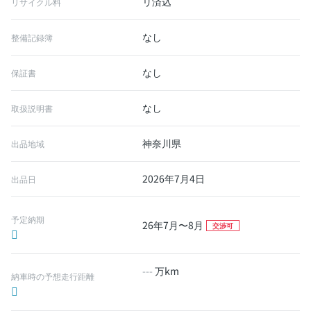
リ済込
リサイクル料
なし
整備記録簿
なし
保証書
なし
取扱説明書
神奈川県
出品地域
2026年7月4日
出品日
予定納期
26年7月〜8月
交渉可
---
万km
納車時の予想走行距離