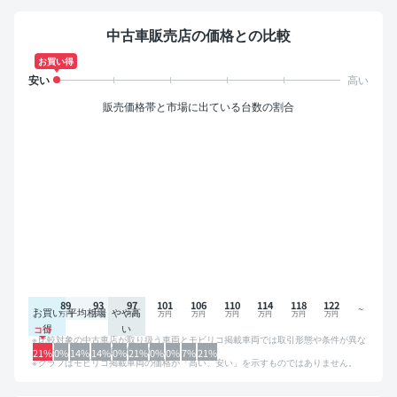
中古車販売店の価格との比較
お買い得
販売価格帯と市場に出ている台数の割合
89
93
97
101
106
110
114
118
122
お買い
平均相場
やや高
得
い
比較対象の中古車店が取り扱う車両とモビリコ掲載車両では取引形態や条件が異な
るため、グラフは参考情報です。
21%
0%
14%
14%
0%
21%
0%
0%
7%
21%
グラフはモビリコ掲載車両の価格が「高い、安い」を示すものではありません。