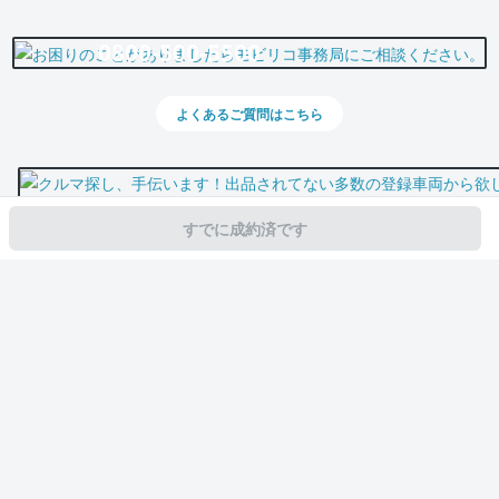
0800-500-5500
よくあるご質問はこちら
すでに成約済です
スマホで新着情報を見逃さない
公式アプリを無料ダウンロード
モビリコ（クルマの個人売買）
中古車一覧
アクア
S
トヨタ アクア 