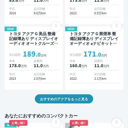
85.0
11
.0
175.0
11
.0
万円
万円
万円
万円
年式
走行距離
年式
走行距離
2016
9.6万km
2022
0.9万km
NEW!
NEW!
トヨタ アクア G 美品 整備
トヨタ アクア G 禁煙車 整
記録簿あり ディスプレイオ
備記録簿あり ディスプレイ
ーディオ オートクルーズ
オーディオ ※ナビキットあ
スマートキー ETC バック
り TV ブラインドスポット
189
171
モニター 衝突軽減
モニター オートクルーズ
.0
.0
支払総額
支払総額
万円
万円
スマートキー ETC バック
本体
諸費用
本体
諸費用
モニター 全方位カメラ ド
178.0
11
.0
160.0
11
.0
万円
万円
万円
万円
ライブレコーダー 衝突軽減
年式
走行距離
年式
走行距離
2023
2.0万km
2022
2.1万km
おすすめのアクアをもっと見る
あなたにおすすめのコンパクトカー
お買い得!!
お買い得!!
NEW!
終了間近