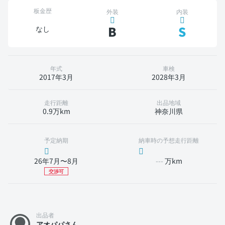
板金歴
外装
内装
B
S
なし
年式
車検
2017年3月
2028年3月
走行距離
出品地域
0.9万km
神奈川県
予定納期
納車時の予想走行距離
26年7月〜8月
---
万km
交渉可
出品者
アオパパさん