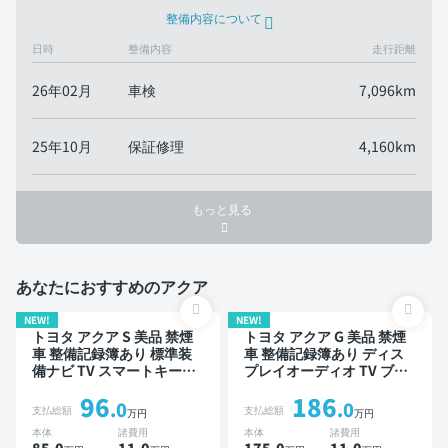
整備内容について
日時
整備内容
走行距離
26年02月
車検
7,096km
25年10月
保証修理
4,160km
もっと見る
あなたにおすすめのアクア
NEW!
NEW!
トヨタ アクア S 美品 禁煙
トヨタ アクア G 美品 禁煙
車 整備記録簿あり 標準装
車 整備記録簿あり ディス
備ナビ TV スマートキー
プレイオーディオ TV ブラ
ETC
インドスポットモニター オ
96
186
ートクルーズ ワイヤレスキ
.0
.0
支払総額
支払総額
万円
万円
ー ETC バックモニター 全
本体
諸費用
本体
諸費用
方位カメラ 衝突軽減