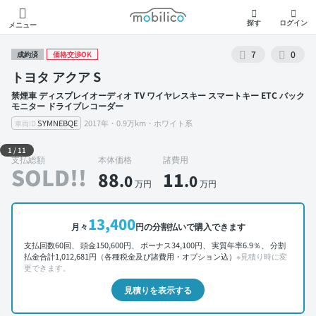
モビリコ
探す
ログイン
メニュー
7
0
成約済
価格交渉OK
トヨタ アクア S
禁煙車 ディスプレイオーディオ TV ワイヤレスキー スマートキー ETC バック
モニター ドライブレコーダー
SYMNEBQE
2017年・0.9万km・ホワイト系
車両ID
外装 左前
1
/
11
支払総額
本体価格
諸費用
SOLD!!
88
11
.0
.0
万円
万円
13,400
月々
円の分割払いで購入できます
支払回数60回、 頭金150,600円、 ボーナス34,100円、 実質年率6.9％、 分割
払金合計1,012,681円（各種税金及び諸費用・オプション込）
※見積り時に変
更できます。
見積りを表示する