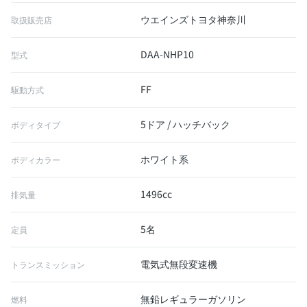
ウエインズトヨタ神奈川
取扱販売店
DAA-NHP10
型式
FF
駆動方式
5ドア / ハッチバック
ボディタイプ
ホワイト系
ボディカラー
1496cc
排気量
5名
定員
電気式無段変速機
トランスミッション
無鉛レギュラーガソリン
燃料