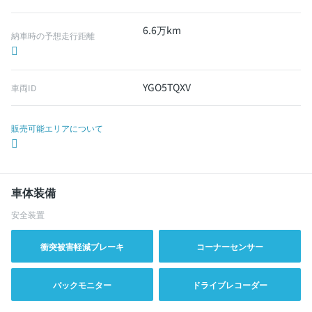
6.6万km
納車時の予想走行距離
YGO5TQXV
車両ID
販売可能エリアについて
車体装備
安全装置
衝突被害軽減ブレーキ
コーナーセンサー
バックモニター
ドライブレコーダー