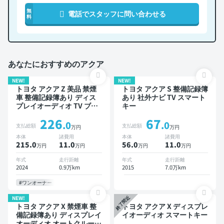
無
電話でスタッフに問い合わせる
料
あなたにおすすめのアクア
NEW!
NEW!
トヨタ アクア Z 美品 禁煙
トヨタ アクア S 整備記録簿
車 整備記録簿あり ディス
あり 社外ナビ TV スマート
プレイオーディオ TV ブラ
キー
インドスポットモニター オ
226
67
ートクルーズ スマートキー
.0
.0
支払総額
支払総額
万円
万円
ETC バックモニター 全方
本体
諸費用
本体
諸費用
位カメラ ドライブレコーダ
215.0
11
.0
56.0
11
.0
万円
万円
万円
万円
ー 衝突軽減
年式
走行距離
年式
走行距離
2024
0.9万km
2015
7.0万km
#ワンオーナー
NEW!
終了間近
トヨタ アクア X 禁煙車 整
トヨタ アクア X ディスプレ
備記録簿あり ディスプレイ
イオーディオ スマートキー
オーディオ オートクルーズ