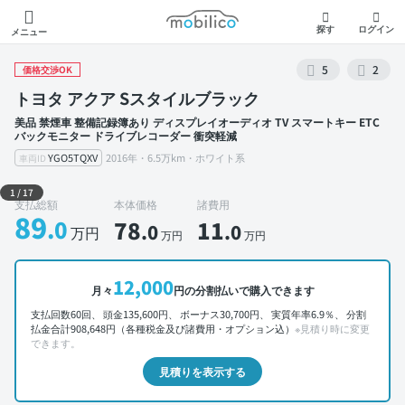
モビリコ
探す
ログイン
メニュー
5
2
価格交渉OK
トヨタ アクア Sスタイルブラック
美品 禁煙車 整備記録簿あり ディスプレイオーディオ TV スマートキー ETC
バックモニター ドライブレコーダー 衝突軽減
YGO5TQXV
2016年・6.5万km・ホワイト系
車両ID
外装 左前
1
/
17
支払総額
本体価格
諸費用
89
.0
78
11
.0
.0
万円
万円
万円
12,000
月々
円の分割払いで購入できます
支払回数60回、 頭金135,600円、 ボーナス30,700円、 実質年率6.9％、 分割
払金合計908,648円（各種税金及び諸費用・オプション込）
※見積り時に変更
できます。
見積りを表示する