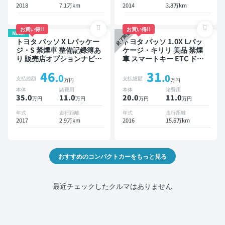
2018
7.1万km
2014
3.8万km
お買い得!!
お買い得!!
NEW!
終了間近
トヨタ パッソ X Lパッケー
トヨタ パッソ 1.0X Lパッ
ジ・S 禁煙車 整備記録簿あ
ケージ・キリリ 美品 禁煙
り 販売店オプションナビ
車 スマートキー ETC ドラ
TV スマートキー ETC バッ
イブレコーダー
46
31
クモニター ドライブレコー
.0
.0
支払総額
支払総額
万円
万円
ダー 衝突軽減
本体
諸費用
本体
諸費用
35.0
11
.0
20.0
11
.0
万円
万円
万円
万円
年式
走行距離
年式
走行距離
2017
2.9万km
2016
15.6万km
おすすめのコンパクトカーをもっと見る
最近チェックしたクルマはありません