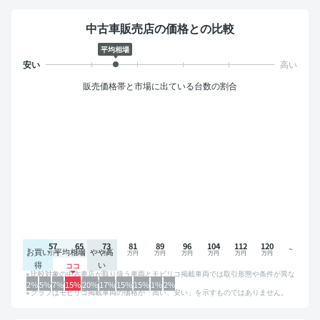
中古車販売店の価格との比較
平均相場
販売価格帯と市場に出ている台数の割合
57
65
73
81
89
96
104
112
120
お買い
平均相場
やや高
得
い
比較対象の中古車店が取り扱う車両とモビリコ掲載車両では取引形態や条件が異な
るため、グラフは参考情報です。
2%
5%
7%
15%
20%
17%
15%
15%
1%
2%
グラフはモビリコ掲載車両の価格が「高い、安い」を示すものではありません。