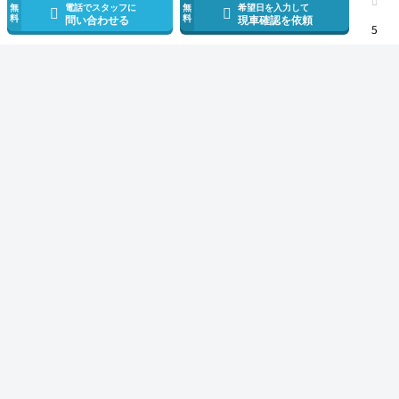
無
電話でスタッフに
無
希望日を入力して
料
料
問い合わせる
現車確認を依頼
5
スマホで新着情報を見逃さない
公式アプリを無料ダウンロード
モビリコ（クルマの個人売買）
中古車一覧
アクア
Sスタイルブラック
サービス規約とその他情報
販売可能エリア
運営会社