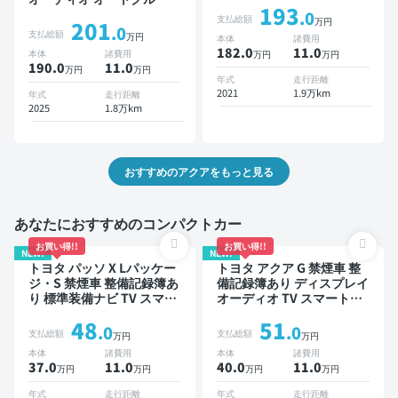
193
スマートキー ETC 全方位
.0
支払総額
万円
201
カメラ ドライブレコーダー
.0
支払総額
万円
本体
諸費用
衝突軽減
182.0
11
.0
本体
諸費用
万円
万円
190.0
11
.0
万円
万円
年式
走行距離
2021
1.9万km
年式
走行距離
2025
1.8万km
おすすめのアクアをもっと見る
あなたにおすすめのコンパクトカー
お買い得!!
お買い得!!
NEW!
NEW!
トヨタ パッソ X Lパッケー
トヨタ アクア G 禁煙車 整
ジ・S 禁煙車 整備記録簿あ
備記録簿あり ディスプレイ
り 標準装備ナビ TV スマー
オーディオ TV スマートキ
トキー ETC バックモニタ
ー ETC バックモニター
48
51
ー ドライブレコーダー 衝
.0
.0
支払総額
支払総額
万円
万円
突軽減
本体
諸費用
本体
諸費用
37.0
11
.0
40.0
11
.0
万円
万円
万円
万円
年式
走行距離
年式
走行距離