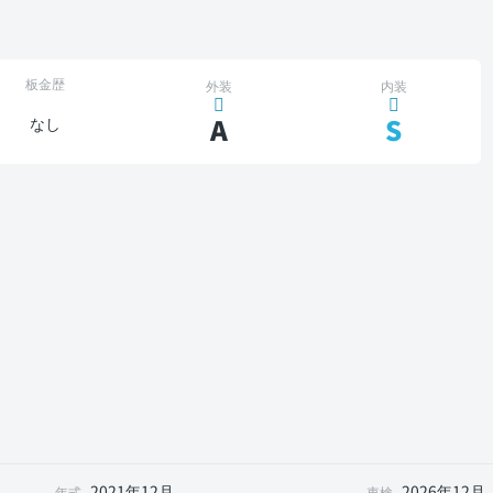
板金歴
外装
内装
A
S
なし
2021年12月
2026年12月
年式
車検