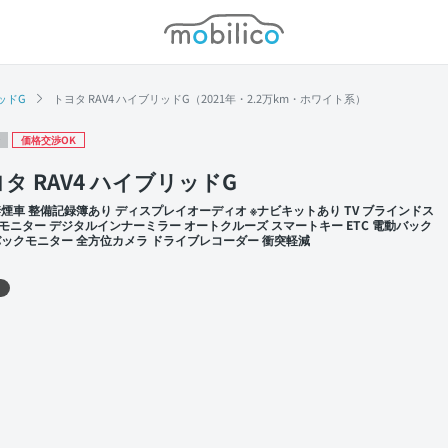
モビリコ
ッドG
トヨタ RAV4 ハイブリッドG（2021年・2.2万km・ホワイト系）
価格交渉OK
タ RAV4 ハイブリッドG
禁煙車 整備記録簿あり ディスプレイオーディオ ※ナビキットあり TV ブラインドス
モニター デジタルインナーミラー オートクルーズ スマートキー ETC 電動バック
バックモニター 全方位カメラ ドライブレコーダー 衝突軽減
 左前