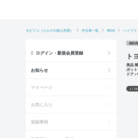
モビリコ（クルマの個人売買）
中古車一覧
RAV4
ハイブリ
成約済
ログイン・新規会員登録
トヨ
美品 
ポット
お知らせ
ドア 
外装
マイページ
1
/
16
お気に入り
登録車両