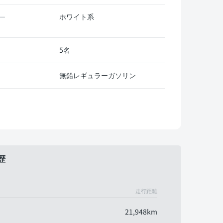
ホワイト系
ー
5名
無鉛レギュラーガソリン
歴
走行距離
21,948km