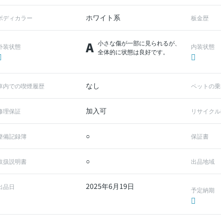
ホワイト系
ボディカラー
板金歴
A
小さな傷が一部に見られるが、
外装状態
内装状態
全体的に状態は良好です。
なし
車内での喫煙履歴
ペットの乗
加入可
修理保証
リサイクル
○
整備記録簿
保証書
○
取扱説明書
出品地域
2025年6月19日
出品日
予定納期