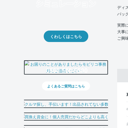
ディ
バッ
クルマの将来的な価値を予測！
出品や下取りの際の参考に。
実際
大事
くわしくはこちら
ご興
0800-500-5500
よくあるご質問はこちら