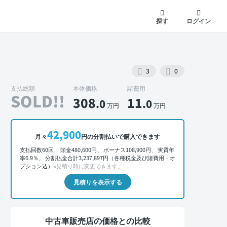
探す
ログイン
3
0
支払総額
本体価格
諸費用
SOLD!!
308
11
.0
.0
万円
万円
外装 正面
42,900
月々
円の分割払いで購入できます
支払回数60回、 頭金480,600円、 ボーナス108,900円、 実質年
率6.9％、 分割払金合計3,237,897円（各種税金及び諸費用・オ
プション込）
※見積り時に変更できます。
見積りを表示する
中古車販売店の価格との比較