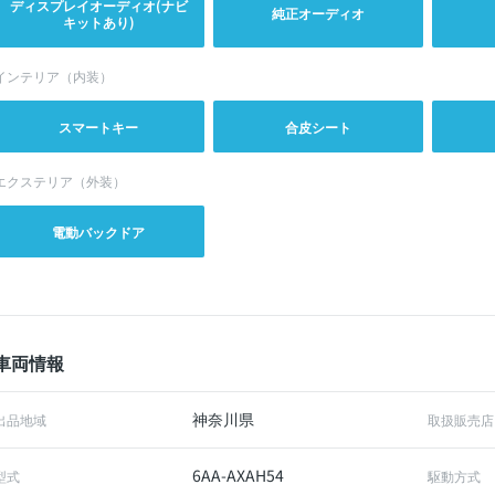
ディスプレイオーディオ(ナビ
純正オーディオ
キットあり)
インテリア（内装）
スマートキー
合皮シート
エクステリア（外装）
電動バックドア
車両情報
神奈川県
出品地域
取扱販売店
6AA-AXAH54
型式
駆動方式