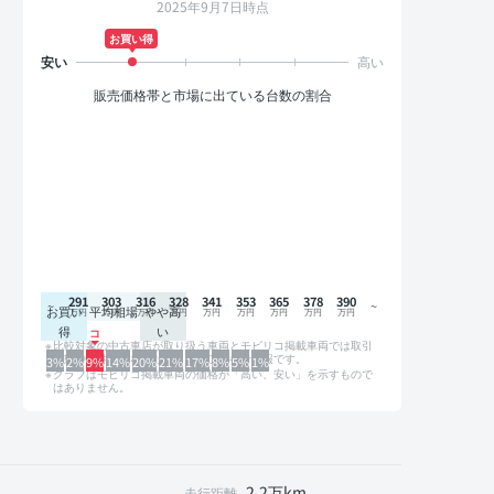
2025年9月7日時点
お買い得
販売価格帯と市場に出ている台数の割合
291
303
316
328
341
353
365
378
390
お買い
平均相場
やや高
得
い
比較対象の中古車店が取り扱う車両とモビリコ掲載車両では取引
形態や条件が異なるため、グラフは参考情報です。
3%
2%
9%
14%
20%
21%
17%
8%
5%
1%
グラフはモビリコ掲載車両の価格が「高い、安い」を示すもので
はありません。
2.2万km
走行距離