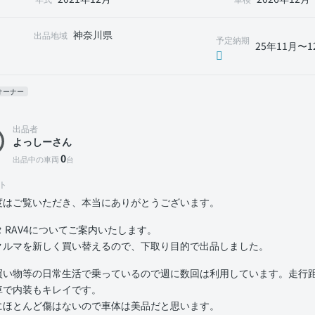
神奈川県
出品地域
予定納期
25年11月〜1
オーナー
出品者
よっしーさん
0
出品中の車両
台
ト
度はご覧いただき、本当にありがとうございます。
 RAV4についてご案内いたします。
クルマを新しく買い替えるので、下取り目的で出品しました。
買い物等の日常生活で乗っているので週に数回は利用しています。走行距離
車で内装もキレイです。
にほとんど傷はないので車体は美品だと思います。