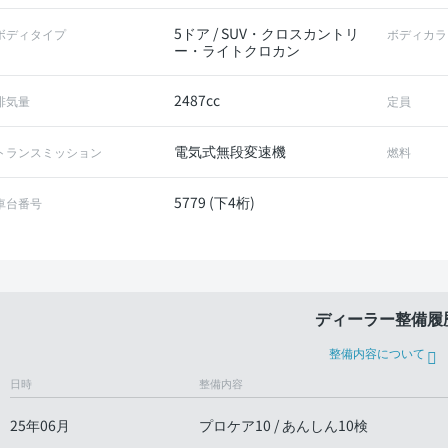
5ドア / SUV・クロスカントリ
ボディタイプ
ボディカラ
ー・ライトクロカン
2487cc
排気量
定員
電気式無段変速機
トランスミッション
燃料
5779 (下4桁)
車台番号
ディーラー整備履
整備内容について
日時
整備内容
25年06月
プロケア10 / あんしん10検