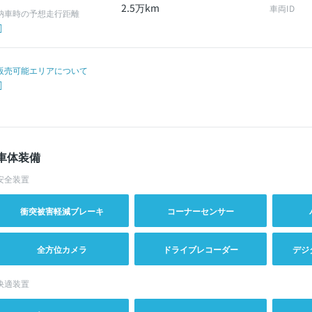
2.5万km
車両ID
納車時の予想走行距離
販売可能エリアについて
車体装備
安全装置
衝突被害軽減ブレーキ
コーナーセンサー
全方位カメラ
ドライブレコーダー
デジ
快適装置