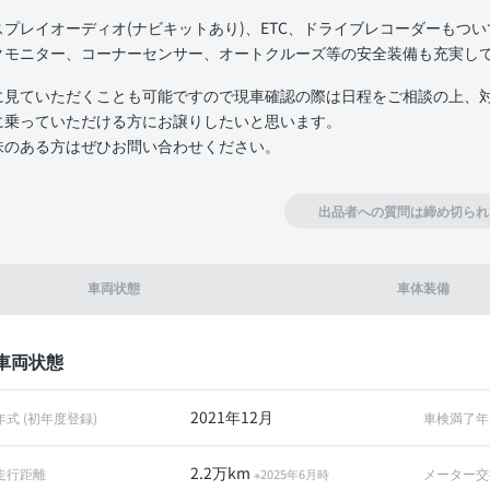
スプレイオーディオ(ナビキットあり)、ETC、ドライブレコーダーもつ
クモニター、コーナーセンサー、オートクルーズ等の安全装備も充実し
に見ていただくことも可能ですので現車確認の際は日程をご相談の上、
に乗っていただける方にお譲りしたいと思います。
味のある方はぜひお問い合わせください。
出品者への質問は締め切られ
車両状態
車体装備
車両状態
2021年12月
年式 (初年度登録)
車検満了年
2.2万km
走行距離
メーター交
※2025年6月時