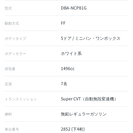
DBA-NCP81G
型式
FF
駆動方式
5ドア / ミニバン・ワンボックス
ボディタイプ
ホワイト系
ボディカラー
1496cc
排気量
7名
定員
Super CVT（自動無段変速機）
トランスミッション
無鉛レギュラーガソリン
燃料
2852 (下4桁)
車台番号