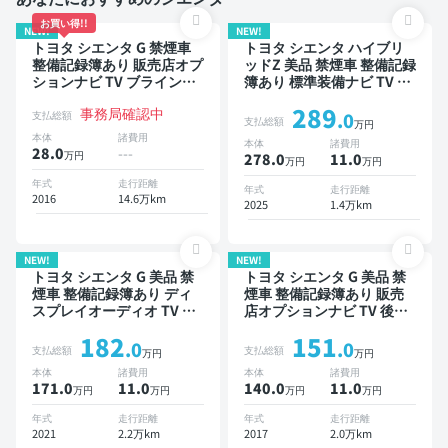
お買い得!!
NEW!
NEW!
トヨタ シエンタ G 禁煙車
トヨタ シエンタ ハイブリ
整備記録簿あり 販売店オプ
ッドZ 美品 禁煙車 整備記録
ションナビ TV ブラインド
簿あり 標準装備ナビ TV ブ
スポットモニター 3列シー
ラインドスポットモニター
289
事務局確認中
ト スマートキー バックモ
オートクルーズ 3列シート
支払総額
.0
支払総額
万円
ニター ドライブレコーダー
スマートキー ETC バック
本体
諸費用
本体
諸費用
衝突軽減 両側電動スライド
モニター 全方位カメラ ド
28.0
---
万円
278.0
11
.0
万円
万円
ドア 7人乗り
ライブレコーダー 衝突軽減
両側電動スライドドア 7人
年式
走行距離
年式
走行距離
2016
14.6万km
乗り
2025
1.4万km
NEW!
NEW!
トヨタ シエンタ G 美品 禁
トヨタ シエンタ G 美品 禁
煙車 整備記録簿あり ディ
煙車 整備記録簿あり 販売
スプレイオーディオ TV ブ
店オプションナビ TV 後席
ラインドスポットモニター
モニター 3列シート スマー
182
151
3列シート スマートキー
トキー バックモニター ド
.0
.0
支払総額
支払総額
万円
万円
ETC バックモニター 全方
ライブレコーダー 衝突軽減
本体
諸費用
本体
諸費用
位カメラ ドライブレコーダ
両側電動スライドドア 7人
171.0
11
.0
140.0
11
.0
万円
万円
万円
万円
ー 衝突軽減 両側電動スラ
乗り
イドドア 7人乗り
年式
走行距離
年式
走行距離
2021
2.2万km
2017
2.0万km