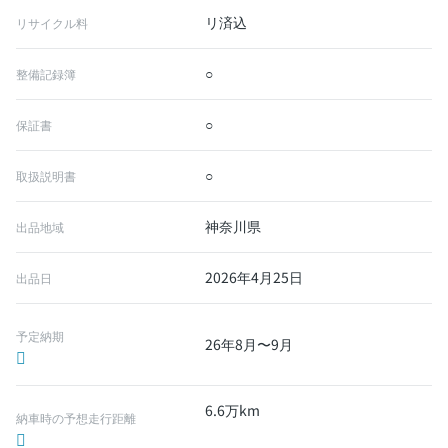
リ済込
リサイクル料
○
整備記録簿
○
保証書
○
取扱説明書
神奈川県
出品地域
2026年4月25日
出品日
予定納期
26年8月〜9月
6.6万km
納車時の予想走行距離