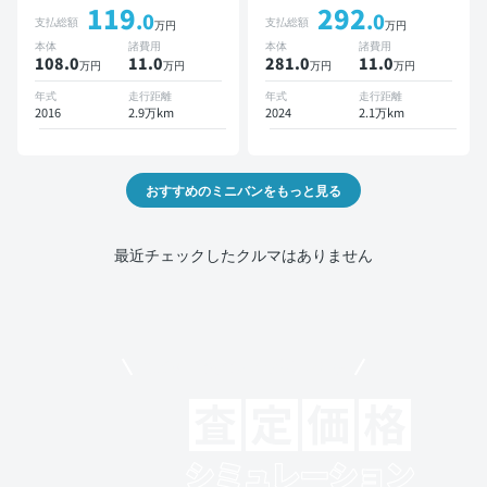
119
292
オートクルーズ 3列シート
.0
.0
支払総額
支払総額
万円
万円
スマートキー ETC バック
本体
諸費用
本体
諸費用
モニター ドライブレコーダ
108.0
11
.0
281.0
11
.0
万円
万円
万円
万円
ー 衝突軽減 両側電動スラ
イドドア 7人乗り
年式
走行距離
年式
走行距離
2016
2.9万km
2024
2.1万km
おすすめのミニバンをもっと見る
最近チェックしたクルマはありません
モビリコでクルマを売りたい方