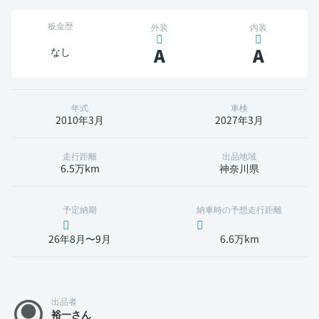
板金歴
外装
内装
A
A
なし
年式
車検
2010年3月
2027年3月
走行距離
出品地域
6.5万km
神奈川県
予定納期
納車時の予想走行距離
26年8月〜9月
6.6万km
出品者
裕一さん