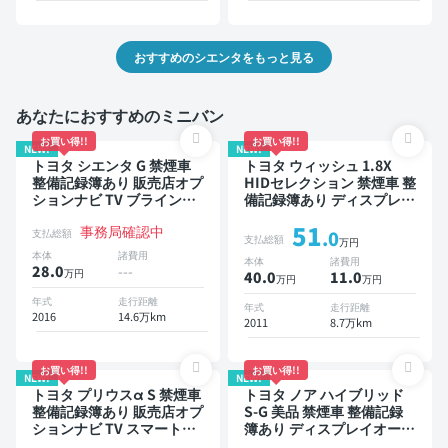
おすすめのシエンタをもっと見る
あなたにおすすめのミニバン
お買い得!!
お買い得!!
NEW!
NEW!
トヨタ シエンタ G 禁煙車
トヨタ ウィッシュ 1.8X
整備記録簿あり 販売店オプ
HIDセレクション 禁煙車 整
ションナビ TV ブラインド
備記録簿あり ディスプレイ
スポットモニター 3列シー
オーディオ ※ナビキットあ
51
事務局確認中
ト スマートキー バックモ
り 後席モニター スマート
支払総額
.0
支払総額
万円
ニター ドライブレコーダー
キー ETC ドライブレコー
本体
諸費用
本体
諸費用
衝突軽減 両側電動スライド
ダー
28.0
---
万円
40.0
11
.0
万円
万円
ドア 7人乗り
年式
走行距離
年式
走行距離
2016
14.6万km
2011
8.7万km
お買い得!!
お買い得!!
NEW!
NEW!
トヨタ プリウスα S 禁煙車
トヨタ ノア ハイブリッド
整備記録簿あり 販売店オプ
S-G 美品 禁煙車 整備記録
ションナビ TV スマートキ
簿あり ディスプレイオーデ
ー ETC バックモニター
ィオ ※ナビキットあり TV