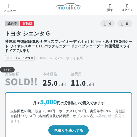
モビリコ
探す
ログイン
メニュー
4
0
成約済
短納期
トヨタ シエンタ G
禁煙車 整備記録簿あり ディスプレイオーディオ ※ナビキットあり TV 3列シー
ト ワイヤレスキー ETC バックモニター ドライブレコーダー 片側電動スライ
ドドア 7人乗り
O73ZMYC8
2010年・6.5万km・ホワイト系
車両ID
外装 左前
1
/
10
支払総額
本体価格
諸費用
SOLD!!
25
11
.0
.0
万円
万円
5,000
月々
円の分割払いで購入できます
支払回数60回、 頭金56,100円、 ボーナス12,700円、 実質年率6.9％、 分割払
金合計377,164円（各種税金及び諸費用・オプション込）
※見積り時に変更で
きます。
見積りを表示する