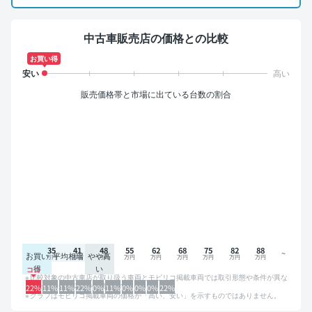
中古車販売店の価格との比較
お買い得
販売価格帯と市場に出ている台数の割合
35
41
48
55
62
68
75
82
88
お買い
平均相場
やや高
得
い
比較対象の中古車店が取り扱う車両とモビリコ掲載車両では取引形態や条件が異な
るため、グラフは参考情報です。
22%
11%
11%
22%
0%
11%
0%
0%
0%
22%
グラフはモビリコ掲載車両の価格が「高い、安い」を示すものではありません。