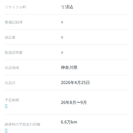
リ済込
リサイクル料
○
整備記録簿
○
保証書
○
取扱説明書
神奈川県
出品地域
2026年4月25日
出品日
予定納期
26年8月〜9月
6.6万km
納車時の予想走行距離