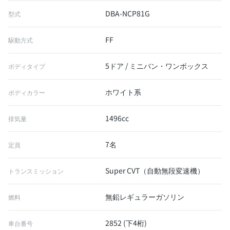
DBA-NCP81G
型式
FF
駆動方式
5ドア / ミニバン・ワンボックス
ボディタイプ
ホワイト系
ボディカラー
1496cc
排気量
7名
定員
Super CVT（自動無段変速機）
トランスミッション
無鉛レギュラーガソリン
燃料
2852 (下4桁)
車台番号