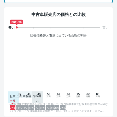
中古車販売店の価格との比較
お買い得
販売価格帯と市場に出ている台数の割合
35
41
48
55
62
68
75
82
88
お買い
平均相場
やや高
得
い
比較対象の中古車店が取り扱う車両とモビリコ掲載車両では取引形態や条件が異な
るため、グラフは参考情報です。
22%
11%
11%
22%
0%
11%
0%
0%
0%
22%
グラフはモビリコ掲載車両の価格が「高い、安い」を示すものではありません。