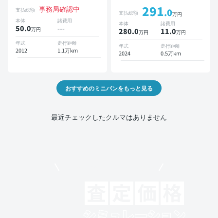
TV 3列シート スマートキー
ットあり TV オートクルー
291
事務局確認中
ETC バックモニター 7人乗
ズ 3列シート スマートキー
支払総額
.0
支払総額
万円
り
バックモニター ドライブレ
本体
諸費用
本体
諸費用
コーダー 衝突軽減 7人乗り
50.0
---
万円
280.0
11
.0
万円
万円
年式
走行距離
年式
走行距離
2012
1.1万km
2024
0.5万km
おすすめのミニバンをもっと見る
最近チェックしたクルマはありません
モビリコでクルマを売りたい方