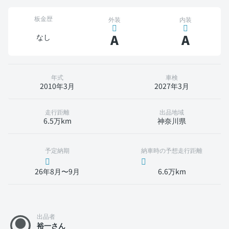
板金歴
外装
内装
A
A
なし
年式
車検
2010年3月
2027年3月
走行距離
出品地域
6.5万km
神奈川県
予定納期
納車時の予想走行距離
26年8月〜9月
6.6万km
出品者
裕一さん