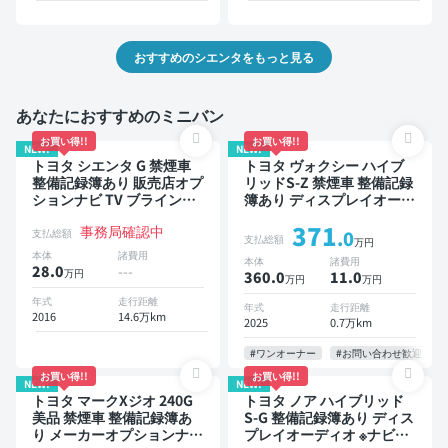
おすすめのシエンタをもっと見る
あなたにおすすめのミニバン
お買い得!!
お買い得!!
NEW!
NEW!
トヨタ シエンタ G 禁煙車
トヨタ ヴォクシー ハイブ
整備記録簿あり 販売店オプ
リッドS-Z 禁煙車 整備記録
ションナビ TV ブラインド
簿あり ディスプレイオーデ
スポットモニター 3列シー
ィオ TV 後席モニター ブラ
371
事務局確認中
ト スマートキー バックモ
インドスポットモニター デ
支払総額
.0
支払総額
万円
ニター ドライブレコーダー
ジタルインナーミラー オー
本体
諸費用
本体
諸費用
衝突軽減 両側電動スライド
トクルーズ 3列シート スマ
28.0
---
万円
360.0
11
.0
万円
万円
ドア 7人乗り
ートキー ETC 電動バック
ドア バックモニター 全方
年式
走行距離
年式
走行距離
2016
14.6万km
位カメラ ドライブレコーダ
2025
0.7万km
ー 衝突軽減 両側電動スラ
イドドア 7人乗り
#ワンオーナー
#お問い合わせ歓迎
お買い得!!
お買い得!!
NEW!
NEW!
トヨタ マークXジオ 240G
トヨタ ノア ハイブリッド
美品 禁煙車 整備記録簿あ
S-G 整備記録簿あり ディス
り メーカーオプションナビ
プレイオーディオ ※ナビキ