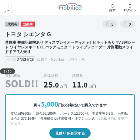
モビリコ
探す
ログイン
メニュー
5
0
成約済
短納期
トヨタ シエンタ G
禁煙車 整備記録簿あり ディスプレイオーディオ ※ナビキットあり TV 3列シー
ト ワイヤレスキー ETC バックモニター ドライブレコーダー 片側電動スライ
ドドア 7人乗り
O73ZMYC8
2010年・6.5万km・ホワイト系
車両ID
外装 左前
1
/
10
支払総額
本体価格
諸費用
SOLD!!
25
11
.0
.0
万円
万円
5,000
月々
円の分割払いで購入できます
支払回数60回、 頭金56,100円、 ボーナス12,700円、 実質年率6.9％、 分割払
金合計377,164円（各種税金及び諸費用・オプション込）
※見積り時に変更で
きます。
見積りを表示する