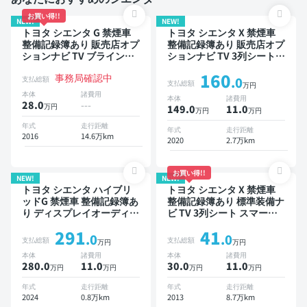
お買い得!!
NEW!
NEW!
トヨタ シエンタ G 禁煙車
トヨタ シエンタ X 禁煙車
整備記録簿あり 販売店オプ
整備記録簿あり 販売店オプ
ションナビ TV ブラインド
ションナビ TV 3列シート
スポットモニター 3列シー
ワイヤレスキー ETC バッ
160
事務局確認中
ト スマートキー バックモ
クモニター ドライブレコー
支払総額
.0
支払総額
万円
ニター ドライブレコーダー
ダー 衝突軽減 片側電動ス
本体
諸費用
本体
諸費用
衝突軽減 両側電動スライド
ライドドア 7人乗り
28.0
---
万円
149.0
11
.0
万円
万円
ドア 7人乗り
年式
走行距離
年式
走行距離
2016
14.6万km
2020
2.7万km
お買い得!!
NEW!
NEW!
トヨタ シエンタ ハイブリ
トヨタ シエンタ X 禁煙車
ッドG 禁煙車 整備記録簿あ
整備記録簿あり 標準装備ナ
り ディスプレイオーディオ
ビ TV 3列シート スマート
※ナビキットあり ブライン
キー バックモニター 7人乗
291
41
ドスポットモニター オート
り
.0
.0
支払総額
支払総額
万円
万円
クルーズ 3列シート スマー
本体
諸費用
本体
諸費用
トキー ETC バックモニタ
280.0
11
.0
30.0
11
.0
万円
万円
万円
万円
ー 全方位カメラ ドライブ
レコーダー 衝突軽減 両側
年式
走行距離
年式
走行距離
電動スライドドア 7人乗り
2024
0.8万km
2013
8.7万km