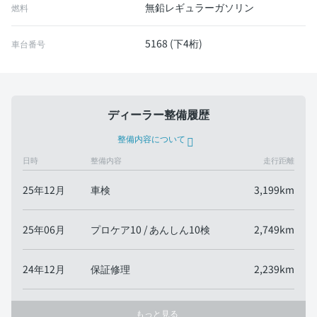
無鉛レギュラーガソリン
燃料
5168 (下4桁)
車台番号
ディーラー整備履歴
整備内容について
日時
整備内容
走行距離
25年12月
車検
3,199km
25年06月
プロケア10 / あんしん10検
2,749km
24年12月
保証修理
2,239km
もっと見る