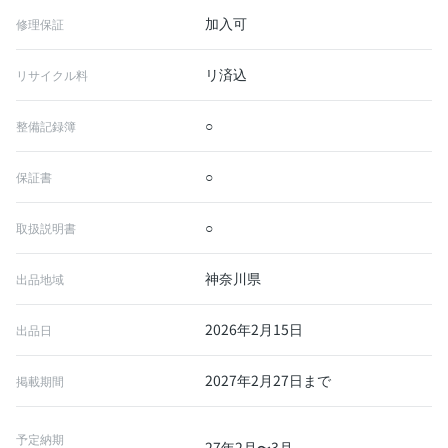
加入可
修理保証
リ済込
リサイクル料
○
整備記録簿
○
保証書
○
取扱説明書
神奈川県
出品地域
2026年2月15日
出品日
2027年2月27日まで
掲載期間
予定納期
27年2月〜3月