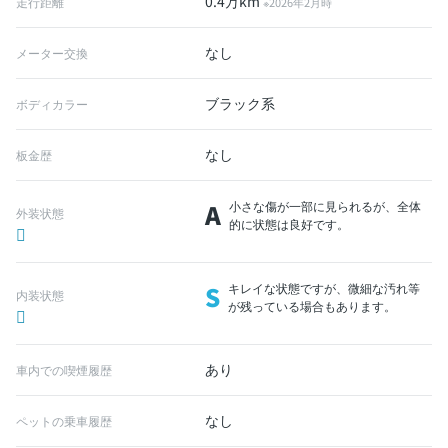
0.4万km
走行距離
※2026年2月時
なし
メーター交換
ブラック系
ボディカラー
なし
板金歴
A
小さな傷が一部に見られるが、全体
外装状態
的に状態は良好です。
S
キレイな状態ですが、微細な汚れ等
内装状態
が残っている場合もあります。
あり
車内での喫煙履歴
なし
ペットの乗車履歴