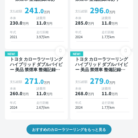
ディスプレイオーディオ ※
ィスプレイオーディオ ※ナ
241
296
ナビキットあり オートクル
ビキットあり ブラインドス
.0
.0
支払総額
支払総額
万円
万円
ーズ スマートキー ETC バ
ポットモニター オートクル
本体
諸費用
本体
諸費用
ックモニター ドライブレコ
ーズ スマートキー ETC バ
230.0
11
.0
285.0
11
.0
万円
万円
万円
万円
ーダー 衝突軽減
ックモニター ドライブレコ
ーダー 衝突軽減
年式
走行距離
年式
走行距離
2021
3.9万km
2024
1.7万km
NEW!
NEW!
トヨタ カローラツーリング
トヨタ カローラツーリング
ハイブリッド ダブルバイビ
ハイブリッド ダブルバイビ
ー 美品 禁煙車 整備記録簿
ー 美品 禁煙車 整備記録簿
あり ディスプレイオーディ
あり ディスプレイオーディ
271
279
オ ※ナビキットあり TV ブ
オ ※ナビキットあり TV オ
.0
.0
支払総額
支払総額
万円
万円
ラインドスポットモニター
ートクルーズ スマートキー
本体
諸費用
本体
諸費用
オートクルーズ スマートキ
ETC バックモニター 衝突
260.0
11
.0
268.0
11
.0
万円
万円
万円
万円
ー ETC バックモニター ド
軽減
ライブレコーダー 衝突軽減
年式
走行距離
年式
走行距離
2024
2.6万km
2024
1.7万km
おすすめのカローラツーリングをもっと見る