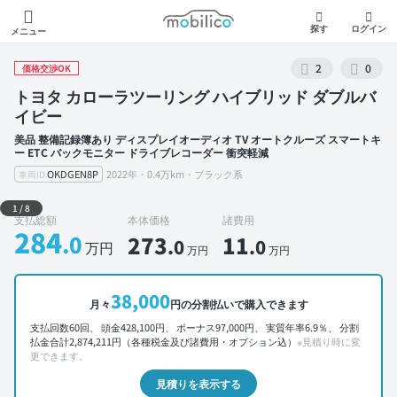
モビリコ
探す
ログイン
メニュー
2
0
価格交渉OK
トヨタ カローラツーリング ハイブリッド ダブルバ
イビー
美品 整備記録簿あり ディスプレイオーディオ TV オートクルーズ スマートキ
ー ETC バックモニター ドライブレコーダー 衝突軽減
OKDGEN8P
2022年・0.4万km・ブラック系
車両ID
外装 左前
1
/
8
支払総額
本体価格
諸費用
284
.0
273
11
.0
.0
万円
万円
万円
38,000
月々
円の分割払いで購入できます
支払回数60回、 頭金428,100円、 ボーナス97,000円、 実質年率6.9％、 分割
払金合計2,874,211円（各種税金及び諸費用・オプション込）
※見積り時に変
更できます。
見積りを表示する