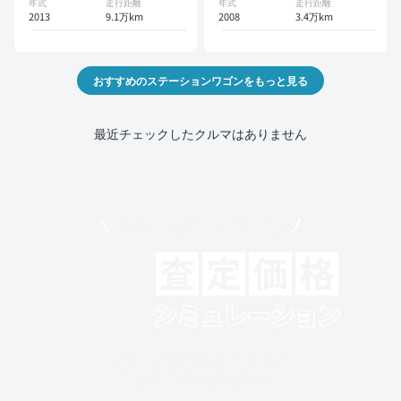
年式
走行距離
年式
走行距離
2013
9.1万km
2008
3.4万km
おすすめのステーションワゴンをもっと見る
最近チェックしたクルマはありません
モビリコでクルマを売りたい方
クルマの将来的な価値を予測！
出品や下取りの際の参考に。