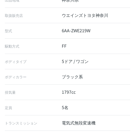
ウエインズトヨタ神奈川
取扱販売店
6AA-ZWE219W
型式
FF
駆動方式
5ドア / ワゴン
ボディタイプ
ブラック系
ボディカラー
1797cc
排気量
5名
定員
電気式無段変速機
トランスミッション