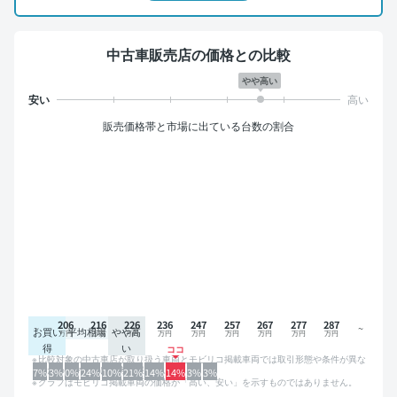
中古車販売店の価格との比較
やや高い
販売価格帯と市場に出ている台数の割合
206
216
226
236
247
257
267
277
287
お買い
平均相場
やや高
得
い
比較対象の中古車店が取り扱う車両とモビリコ掲載車両では取引形態や条件が異な
るため、グラフは参考情報です。
7%
3%
0%
24%
10%
21%
14%
14%
3%
3%
グラフはモビリコ掲載車両の価格が「高い、安い」を示すものではありません。