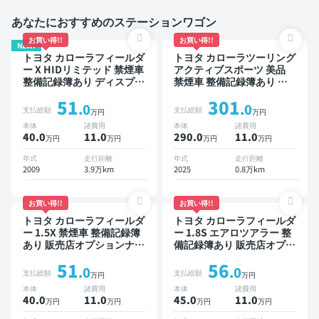
あなたにおすすめのステーションワゴン
お買い得!!
お買い得!!
NEW!
トヨタ カローラフィールダ
トヨタ カローラツーリング
ー X HIDリミテッド 禁煙車
アクティブスポーツ 美品
整備記録簿あり ディスプレ
禁煙車 整備記録簿あり デ
イオーディオ ※ナビキット
ィスプレイオーディオ ※ナ
51
301
あり TV ワイヤレスキー
ビキットあり TV ブライン
.0
.0
支払総額
支払総額
万円
万円
ドスポットモニター オート
本体
諸費用
本体
諸費用
クルーズ スマートキー
40.0
11
.0
290.0
11
.0
万円
万円
万円
万円
ETC バックモニター ドラ
イブレコーダー 衝突軽減
年式
走行距離
年式
走行距離
2009
3.9万km
2025
0.8万km
お買い得!!
お買い得!!
トヨタ カローラフィールダ
トヨタ カローラフィールダ
ー 1.5X 禁煙車 整備記録簿
ー 1.8S エアロツアラー 整
あり 販売店オプションナビ
備記録簿あり 販売店オプシ
TV ワイヤレスキー ETC バ
ョンナビ スマートキー
51
56
ックモニター ドライブレコ
ETC バックモニター
.0
.0
支払総額
支払総額
万円
万円
ーダー
本体
諸費用
本体
諸費用
40.0
11
.0
45.0
11
.0
万円
万円
万円
万円