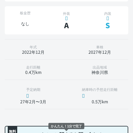
板金歴
外装
内装
A
S
なし
年式
車検
2022年12月
2027年12月
走行距離
出品地域
0.4万km
神奈川県
予定納期
納車時の予想走行距離
27年2月〜3月
0.5万km
かんたん！1分で完了
無料