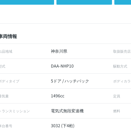
車両情報
神奈川県
出品地域
取扱販売店
DAA-NHP10
型式
駆動方式
5ドア / ハッチバック
ボディタイプ
ボディカラ
1496cc
排気量
定員
電気式無段変速機
トランスミッション
燃料
3032 (下4桁)
車台番号