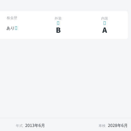
板金歴
外装
内装
B
A
あり
2013年6月
2028年6月
年式
車検