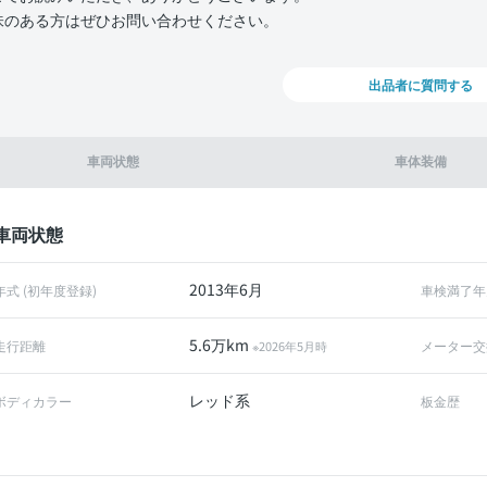
味のある方はぜひお問い合わせください。
出品者に質問する
車両状態
車体装備
車両状態
2013年6月
年式 (初年度登録)
車検満了年
5.6万km
走行距離
メーター交
※2026年5月時
レッド系
ボディカラー
板金歴