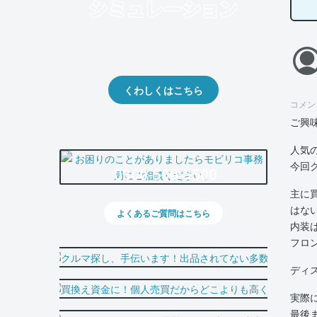
クルマの将来的な価値を予測！
出品や下取りの際の参考に。
くわしくはこちら
コメン
ご興
人気
今回
0800-500-5500
主に
はな
よくあるご質問はこちら
内装
フロ
ディ
実際
最後