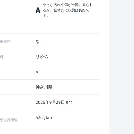
小さな汚れや傷が一部に見られ
A
るが、全体的に状態は良好で
す。
なし
車履歴
リ済込
料
○
神奈川県
2026年9月29日まで
5.9万km
想走行距離