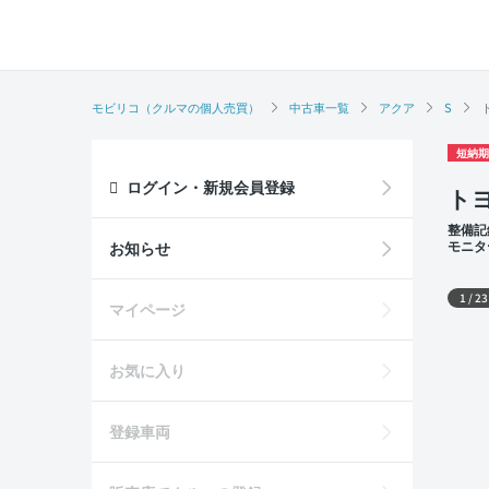
モビリコ（クルマの個人売買）
中古車一覧
アクア
S
短納期
ログイン・新規会員登録
トヨ
整備記
モニタ
お知らせ
外装
1
/
23
マイページ
お気に入り
登録車両