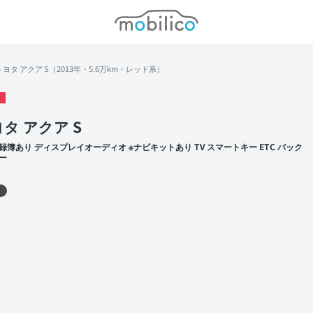
モビリコ
トヨタ アクア S（2013年・5.6万km・レッド系）
タ アクア S
録簿あり ディスプレイオーディオ ※ナビキットあり TV スマートキー ETC バック
ー
 左前