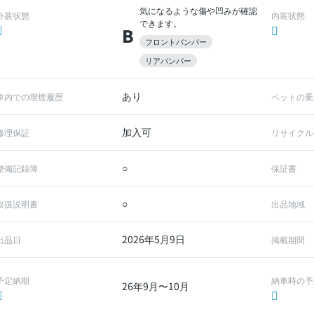
気になるような傷や凹みが確認
外装状態
内装状態
できます。
B
フロントバンパー
リアバンパー
あり
車内での喫煙履歴
ペットの乗
加入可
修理保証
リサイクル
○
整備記録簿
保証書
○
取扱説明書
出品地域
2026年5月9日
出品日
掲載期間
予定納期
納車時の予
26年9月〜10月