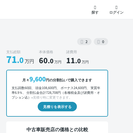
探す
ログイン
2
0
支払総額
本体価格
諸費用
71
.0
60
11
.0
.0
万円
万円
万円
外装 正面
9,600
月々
円の分割払いで購入できます
支払回数60回、 頭金108,600円、 ボーナス24,600円、 実質年
率6.9％、 分割払金合計728,708円（各種税金及び諸費用・オ
プション込）
※見積り時に変更できます。
見積りを表示する
中古車販売店の価格との比較