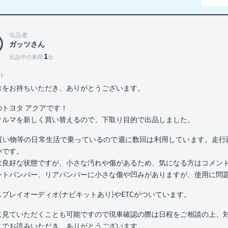
出品者
ガッツさん
1
出品中の車両
台
ト
味をお持ちいただき、ありがとうございます。
のトヨタ アクアです！
クルマを新しく買い替えるので、下取り目的で出品しました。
買い物等の日常生活で乗っているので週に数回は利用しています。走行距
いです。
は良好な状態ですが、小さな汚れや傷があるため、気になる方はコメン
ントバンパー、リアバンパーに小さな傷や凹みがありますが、使用に問
スプレイオーディオ(ナビキットあり)やETCがついています。
に見ていただくことも可能ですので現車確認の際は日程をご相談の上、
までお読みいただき、ありがとうございます。