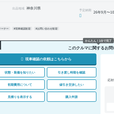
神奈川県
出品地域
予定納期
26年9月〜1
オーナー
#現車確認歓迎
#お問い合わせ歓迎
かんたん！1分で完了
このクルマに関するお問
現車確認の依頼はこちらから
状態・装備を知りたい
引き渡し時期を確認
応対
初期費用について
値引き交渉したい
見積りを表示する
購入申請