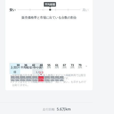
平均相場
販売価格帯と市場に出ている台数の割合
30
36
42
48
55
61
67
73
79
お買い
平均相場
やや高
得
い
比較対象の中古車店が取り扱う車両とモビリコ掲載車両では取引
形態や条件が異なるため、グラフは参考情報です。
3%
5%
11%
15%
18%
21%
13%
8%
3%
4%
グラフはモビリコ掲載車両の価格が「高い、安い」を示すもので
はありません。
5.6万km
走行距離