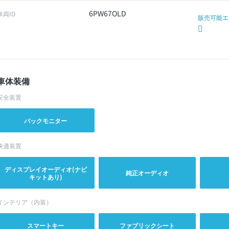
6PW67OLD
車両ID
販売可能エ
車体装備
安全装置
バックモニター
快適装置
ディスプレイオーディオ(ナビ
純正オーディオ
キットあり)
インテリア（内装）
スマートキー
ファブリックシート