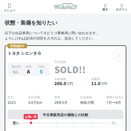
モビリコ
探す
ログイン
メニュー
状態・装備を知りたい
以下の出品車両についてモビリコ事務局に問い合わせます。
よろしければ必須の項目を入力の上、送信してください。
売買成約中
トヨタ シエンタ G
支払総額
SOLD!!
板金歴
外装
内装
A
S
なし
本体価格
諸費用
200
.0
11
.0
万円
万円
年式
走行距離
車検
出品地域
納期の目安
※
2023
0.6万km
28年3月
神奈川県
7月〜8月
中古車販売店の価格との比較
お買い得