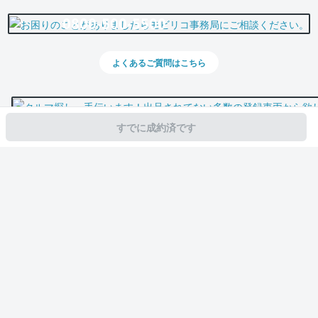
0800-500-5500
よくあるご質問はこちら
すでに成約済です
スマホで新着情報を見逃さない
公式アプリを無料ダウンロード
モビリコ（クルマの個人売買）
中古車一覧
シエンタ
G
トヨタ シエン