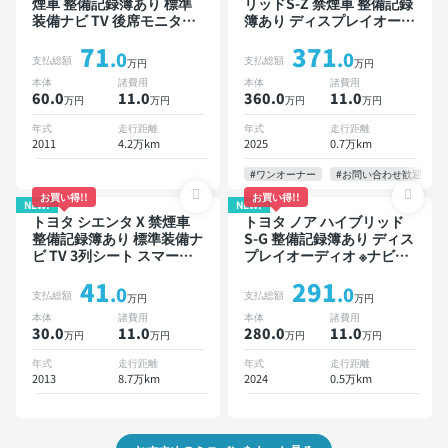
煙車 整備記録簿あり 標準
リッドS-Z 禁煙車 整備記録
装備ナビ TV 後席モニター
簿あり ディスプレイオーデ
3列シート ETC バックモニ
ィオ TV 後席モニター ブラ
71
371
ター 両側電動スライドドア
インドスポットモニター デ
.0
.0
支払総額
支払総額
万円
万円
8人乗り
ジタルインナーミラー オー
本体
諸費用
本体
諸費用
トクルーズ 3列シート スマ
60.0
11
.0
360.0
11
.0
万円
万円
万円
万円
ートキー ETC 電動バック
ドア バックモニター 全方
年式
走行距離
年式
走行距離
位カメラ ドライブレコーダ
2011
4.2万km
2025
0.7万km
ー 衝突軽減 両側電動スラ
イドドア 7人乗り
#ワンオーナー
#お問い合わせ歓迎
お買い得!!
お買い得!!
NEW!
NEW!
トヨタ シエンタ X 禁煙車
トヨタ ノア ハイブリッド
整備記録簿あり 標準装備ナ
S-G 整備記録簿あり ディス
ビ TV 3列シート スマート
プレイオーディオ ※ナビキ
キー バックモニター 7人乗
ットあり TV オートクルー
41
291
り
ズ 3列シート スマートキー
.0
.0
支払総額
支払総額
万円
万円
バックモニター ドライブレ
本体
諸費用
本体
諸費用
コーダー 衝突軽減 7人乗り
30.0
11
.0
280.0
11
.0
万円
万円
万円
万円
年式
走行距離
年式
走行距離
2013
8.7万km
2024
0.5万km