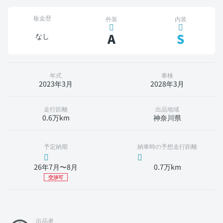
板金歴
外装
内装
A
S
なし
年式
車検
2023年3月
2028年3月
走行距離
出品地域
0.6万km
神奈川県
予定納期
納車時の予想走行距離
26年7月〜8月
0.7万km
交渉可
出品者