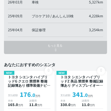
26年03月
車検
5,327km
25年09月
プロケア10 / あんしん10検
4,228km
25年04月
保証修理
3,254km
もっと見る
あなたにおすすめのシエンタ
NEW!
NEW!
トヨタ シエンタ ハイブリ
トヨタ シエンタ ハイブリ
ッドG クエロ 禁煙車 整備
ッドZ 美品 禁煙車 整備記録
記録簿あり 標準装備ナビ
簿あり ディスプレイオーデ
TV 3列シート スマートキー
ィオ ※ナビキットあり TV
176
341
ETC バックモニター ドラ
ブラインドスポットモニタ
.0
.0
支払総額
支払総額
万円
万円
イブレコーダー 衝突軽減
ー オートクルーズ 3列シー
本体
諸費用
本体
諸費用
両側電動スライドドア 7人
ト スマートキー ETC バッ
165.0
11
.0
330.0
11
.0
万円
万円
万円
万円
乗り
クモニター 全方位カメラ
ドライブレコーダー 衝突軽