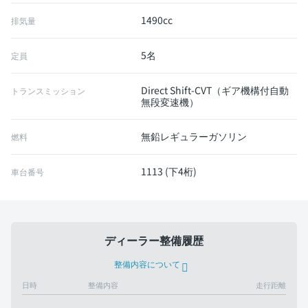
1490cc
排気量
5名
定員
Direct Shift-CVT（ギア機構付自動
トランスミッション
無段変速機）
無鉛レギュラーガソリン
燃料
1113 (下4桁)
車台番号
ディーラー整備履歴
整備内容について
日時
整備内容
走行距離