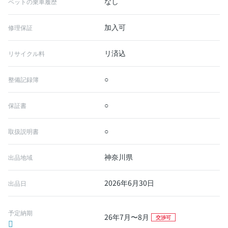
なし
ペットの乗車履歴
加入可
修理保証
リ済込
リサイクル料
○
整備記録簿
○
保証書
○
取扱説明書
神奈川県
出品地域
2026年6月30日
出品日
予定納期
26年7月〜8月
交渉可