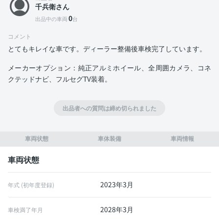
千兵衛さん
0
出品中の車両
台
コメント
とてもキレイな車です。ディーラー整備後車検完了しています。
メーカーオプション：純正アルミホイール、全周囲カメラ、コネ
クテッドナビ、フルセグTV装着。
出品者への質問は締め切られました
車両状態
車体装備
車両情報
車両状態
2023年3月
年式 (初年度登録)
2028年3月
車検満了年月