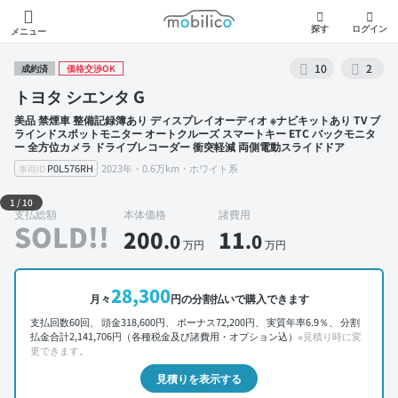
モビリコ
探す
ログイン
メニュー
10
2
成約済
価格交渉OK
トヨタ シエンタ G
美品 禁煙車 整備記録簿あり ディスプレイオーディオ ※ナビキットあり TV ブ
ラインドスポットモニター オートクルーズ スマートキー ETC バックモニタ
ー 全方位カメラ ドライブレコーダー 衝突軽減 両側電動スライドドア
P0L576RH
2023年・0.6万km・ホワイト系
車両ID
外装 左前
1
/
10
支払総額
本体価格
諸費用
SOLD!!
200
11
.0
.0
万円
万円
28,300
月々
円の分割払いで購入できます
支払回数60回、 頭金318,600円、 ボーナス72,200円、 実質年率6.9％、 分割
払金合計2,141,706円（各種税金及び諸費用・オプション込）
※見積り時に変
更できます。
見積りを表示する