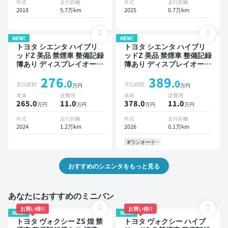
年式
走行距離
年式
走行距離
減 両側電動スライドドア 7
2018
5.7万km
2025
0.7万km
人乗り
NEW!
NEW!
トヨタ シエンタ ハイブリ
トヨタ シエンタ ハイブリ
ッドZ 美品 禁煙車 整備記録
ッドZ 美品 禁煙車 整備記録
簿あり ディスプレイオーデ
簿あり ディスプレイオーデ
ィオ ※ナビキットあり TV
ィオ ※ナビキットあり TV
276
389
ブラインドスポットモニタ
ブラインドスポットモニタ
.0
.0
支払総額
支払総額
万円
万円
ー オートクルーズ スマー
ー オートクルーズ スマー
本体
諸費用
本体
諸費用
トキー ETC バックモニタ
トキー ETC バックモニタ
265.0
11
.0
378.0
11
.0
万円
万円
万円
万円
ー ドライブレコーダー 衝
ー 全方位カメラ ドライブ
突軽減 両側電動スライドド
レコーダー 衝突軽減 両側
年式
走行距離
年式
走行距離
ア
電動スライドドア
2024
1.2万km
2026
0.1万km
#ワンオーナー
おすすめのシエンタをもっと見る
あなたにおすすめのミニバン
お買い得!!
お買い得!!
NEW!
NEW!
トヨタ ヴォクシー ZS 煌 禁
トヨタ ヴォクシー ハイブ