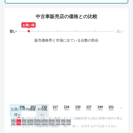
中古車販売店の価格との比較
お買い得
販売価格帯と市場に出ている台数の割合
196
203
210
217
224
230
237
244
251
お買い
平均相場
やや高
得
い
比較対象の中古車店が取り扱う車両とモビリコ掲載車両では取引形態や条件が異な
るため、グラフは参考情報です。
8%
1%
9%
11%
23%
14%
15%
9%
6%
4%
グラフはモビリコ掲載車両の価格が「高い、安い」を示すものではありません。