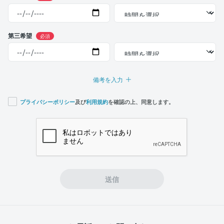
第三希望
必須
備考を入力
プライバシーポリシー
及び
利用規約
を確認の上、同意します。
If you
are a
human,
ignore
this
field
送信