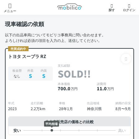
モビリコ
探す
ログイン
メニュー
現車確認の依頼
以下の出品車両についてモビリコ事務局に問い合わせます。
よろしければ必須の項目を入力の上、送信してください。
売買成約中
トヨタ スープラ RZ
支払総額
SOLD!!
板金歴
外装
内装
S
S
なし
本体価格
諸費用
700
.0
11
.0
万円
万円
年式
走行距離
車検
出品地域
納期の目安
2023
2.2万km
28年1月
神奈川県
8月〜9月
中古車販売店の価格との比較
平均相場